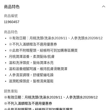
付款方式
商品特色
信用卡一次付款
商品編號
LINE Pay
11960457
Apple Pay
商品特色
街口支付
※有效日期：月桃洗頭/洗澡水2028/11、人參洗頭水20208/12
※不列入滿額贈及不適用優惠券
悠遊付
※此款不附贈壓頭，結帳時可到加購專區購買
全盈+PAY
月桃潤澤滋養，柔潤髮絲/肌膚
溫和洗淨頭皮，髮絲潤澤水亮
大哥付你分期
溫和滋養細膩呵護，維持肌膚滑嫩潤澤
相關說明
人參清潔調理，舒緩緊繃毛躁
【大哥付你分期使用說明】
AFTEE先享後付
1.本服務由台灣大哥大提供，台灣大哥大用戶可立即使用無須另外申請。
滋潤乾燥頭皮，髮根清爽蓬鬆
2.付款方式選擇「大哥付你分期」，訂單成立後會自動跳轉到大哥付的交易
相關說明
流程，驗證手機門號後，選擇欲分期的期數、繳款截止日，確認付款後即完
銷售重點
【關於「AFTEE先享後付」】
成交易。
ATM付款
AFTEE先享後付是「在收到商品之後才付款」的支付方式。 讓您購物簡單
※有效日期：月桃洗頭/洗澡水2028/11、人參洗頭水20208/12
3.實際核准額度、可分期數及費用金額請依後續交易確認頁面所載為準。
便利好安心！
4.訂單成立30分鐘內，如未前往確認交易或遇審核未通過，訂單將自動取
※不列入滿額贈及不適用優惠券
１．簡單：不需註冊會員、不需綁卡、不需儲值。
運送方式
消。如遇「轉專審核」未通過狀況，表示未達大哥付你分期系統評分，恕無
２．便利：只要手機號碼，簡訊認證，即可結帳。
※此款不附贈壓頭，結帳時可到加購專區購買