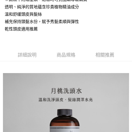
法說明評估內容。
３．安心：先確認商品／服務後，再付款。
⭕超取僅提供付款後全家取貨
透明、純淨的質地蘊含珍貴植物精油成分
【繳款方式說明】
1.分期款項不併入電信帳單，「大哥付你分期」於每月結算日後寄送繳費提
每筆NT$100，滿NT$1,000(含以上)免運費
溫和舒緩頭皮與髮絲
【「AFTEE先享後付」結帳流程】
醒簡訊。
１．於結帳方式選擇「AFTEE先享後付」後，將跳轉至「AFTEE先享後付」
補充保持頭髮水份，賦予秀髮柔順與彈性
2.透過簡訊連結打開帳單後，可選擇「超商條碼／台灣大直營門市／銀行轉
❌未開放，選取系統將直接取消訂單❌
結帳頁面，進行簡訊認證並確認金額後，即可完成結帳。
帳／街口支付／iPASS MONEY」等通路繳費。
乾性頭皮適用推薦
２．訂單成立數日內，您將收到繳費通知簡訊。
每筆NT$999
３．收到繳費通知簡訊後14天內，點擊此簡訊中的連結，可透過四大超商／
【注意事項】
ATM／網路銀行／等多元方式進行付款，方視為交易完成。
⭕超取僅提供付款後7-11取貨
1.本服務係由「台灣大哥大股份有限公司」（以下簡稱本公司）所提供，讓
※ 請注意：結帳手續完成當下不需立刻繳費，但若您需要取消訂單，請聯絡
用戶於交易時，得透過本服務購買商品或服務，並由商店將買賣／分期付款
每筆NT$100，滿NT$1,000(含以上)免運費
購買商品的店家。未經商家同意取消之訂單仍視為有效，需透過AFTEE先享
買賣價金債權讓與本公司後，依約使用本公司帳單繳交帳款。
詳細說明
商品規格
相關推薦
後付繳納相關費用。
2.基於同意付款使用「大哥付你分期」之契約關係目的，商店將以您的個人
黑貓宅配｜線上支付
※ 交易是否成功請以「AFTEE先享後付 」之結帳頁面顯示為準，若有關於
資料（包含姓名、電話或地址）提供予台灣大哥大進項蒐集、處理及利用，
是否繳費成功／繳費後需取消欲退款等相關疑問，請聯繫「AFTEE先享後付
每筆NT$100，滿NT$1,000(含以上)免運費
由本公司與您本人進行分期帳單所需資料之確認、核對及更正。
客戶支援中心」
https://netprotections.freshdesk.com/support/home
3.完整用戶服務條款，請詳閱以下連結：
https://oppay.tw/userRule
離島宅配
【注意事項】
１．透過由恩沛科技股份有限公司提供之「AFTEE先享後付」服務完成之交
每筆NT$280，滿NT$3,000(含以上)免運費
易，需依本服務之必要範圍內提供個人資料，並將交易相關給付款項請求債
權轉讓予恩沛科技股份有限公司。
２．關於個人資料處理事宜，請瀏覽以下網址：
https://aftee.tw/terms/#terms3
３．未成年的使用者請事先徵得法定代理人或監護人之同意方可使用
「AFTEE先享後付」，若未經同意申辦者引起之損失，本公司不負相關責
任。
４．使用「AFTEE先享後付」時，將依據個別帳號之用戶狀況，依本公司即