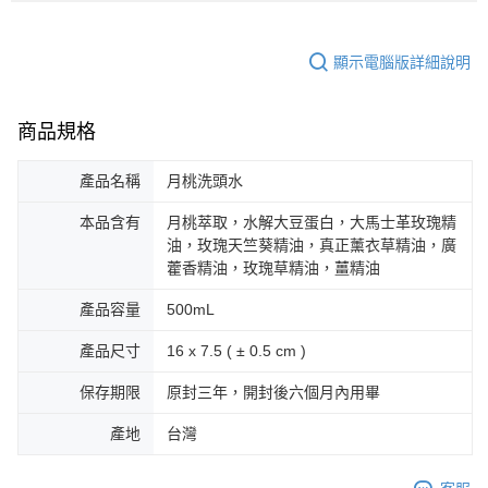
顯示電腦版詳細說明
商品規格
產品名稱
月桃洗頭水
本品含有
月桃萃取，水解大豆蛋白，大馬士革玫瑰精
油，玫瑰天竺葵精油，真正薰衣草精油，廣
藿香精油，玫瑰草精油，薑精油
產品容量
500mL
產品尺寸
16 x 7.5 ( ± 0.5 cm )
保存期限
原封三年，開封後六個月內用畢
產地
台灣