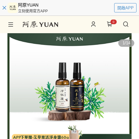
阿原YUAN
開啟APP
立刻使用官方APP
0
1
/
14