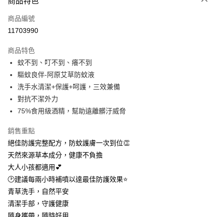
商品特色
信用卡一次付款
商品編號
LINE Pay
11703990
Apple Pay
商品特色
街口支付
蚊不到、叮不到、癢不到
驅蚊良伴-阿原艾草防蚊液
悠遊付
洗手水清潔+保護+呵護，三效兼備
全盈+PAY
對抗不潔外力
75%食用級酒精，幫助遠離髒汙威脅
大哥付你分期
相關說明
銷售重點
【大哥付你分期使用說明】
絕佳防護完整配方，防蚊護膚一次到位👏
AFTEE先享後付
1.本服務由台灣大哥大提供，台灣大哥大用戶可立即使用無須另外申請。
2.付款方式選擇「大哥付你分期」，訂單成立後會自動跳轉到大哥付的交易
天然來源草本成分，健康不負擔
相關說明
流程，驗證手機門號後，選擇欲分期的期數、繳款截止日，確認付款後即完
大人小孩都適用💕
【關於「AFTEE先享後付」】
成交易。
ATM付款
AFTEE先享後付是「在收到商品之後才付款」的支付方式。 讓您購物簡單
🕑建議每兩小時補噴以達最佳防護效果⭐
3.實際核准額度、可分期數及費用金額請依後續交易確認頁面所載為準。
便利好安心！
4.訂單成立30分鐘內，如未前往確認交易或遇審核未通過，訂單將自動取
青草洗手，自然平安
１．簡單：不需註冊會員、不需綁卡、不需儲值。
運送方式
消。如遇「轉專審核」未通過狀況，表示未達大哥付你分期系統評分，恕無
２．便利：只要手機號碼，簡訊認證，即可結帳。
清潔手部，守護健康
法說明評估內容。
３．安心：先確認商品／服務後，再付款。
⭕超取僅提供付款後全家取貨
隨身攜帶，隨時好用
【繳款方式說明】