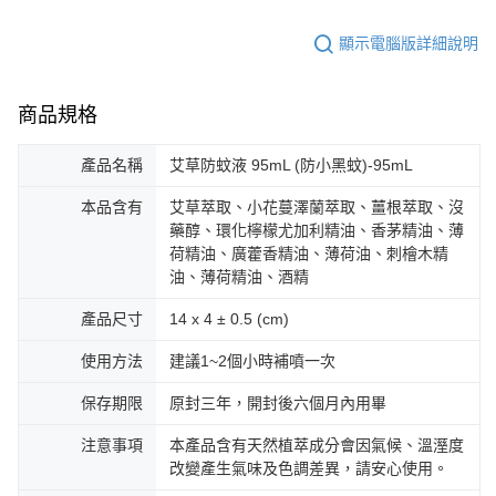
顯示電腦版詳細說明
商品規格
產品名稱
艾草防蚊液 95mL (防小黑蚊)-95mL
本品含有
艾草萃取、小花蔓澤蘭萃取、薑根萃取、沒
藥醇、環化檸檬尤加利精油、香茅精油、薄
荷精油、廣藿香精油、薄荷油、刺檜木精
油、薄荷精油、酒精
產品尺寸
14 x 4 ± 0.5 (cm)
使用方法
建議1~2個小時補噴一次
保存期限
原封三年，開封後六個月內用畢
注意事項
本產品含有天然植萃成分會因氣候、溫溼度
改變產生氣味及色調差異，請安心使用。