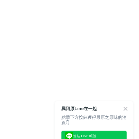
與阿原Line在一起
點擊下方按鈕獲得最原之原味的消
息👇
連結 LINE 帳號