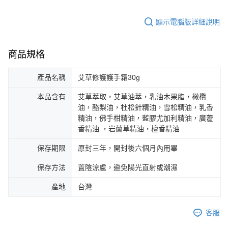
顯示電腦版詳細說明
商品規格
產品名稱
艾草修護護手霜30g
本品含有
艾草萃取，艾草油萃，乳油木果脂，橄欖
油，酪梨油，杜松針精油，雪松精油，乳香
精油，佛手柑精油，藍膠尤加利精油，廣藿
香精油 ，岩蘭草精油，檀香精油
保存期限
原封三年，開封後六個月內用畢
保存方法
置陰涼處，避免陽光直射或潮濕
產地
台灣
客服