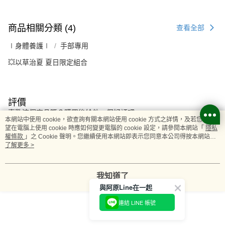
商品相關分類 (4)
查看全部
∣身體養護∣
手部專用
💥以草治夏 夏日限定組合
評價
喜歡這個商品嗎？購買後給他一個好評吧
本網站中使用 cookie，欲查詢有關本網站使用 cookie 方式之詳情，及若您不希
望在電腦上使用 cookie 時應如何變更電腦的 cookie 設定，請參閱本網站「
隱私
權條款
」之 Cookie 聲明。您繼續使用本網站即表示您同意本公司得按本網站使
本分類熱銷
全站排行
用條款之 Cookie 聲明使用 cookie。
了解更多 >
我知道了
熱門標籤
與阿原Line在一起
連結 LINE 帳號