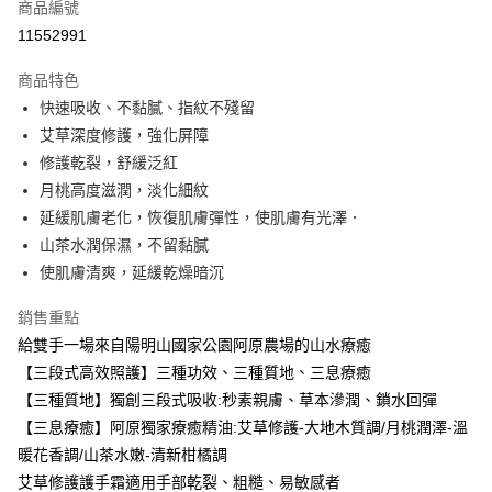
商品編號
LINE Pay
11552991
Apple Pay
商品特色
街口支付
快速吸收、不黏膩、指紋不殘留
艾草深度修護，強化屏障
悠遊付
修護乾裂，舒緩泛紅
全盈+PAY
月桃高度滋潤，淡化細紋
延緩肌膚老化，恢復肌膚彈性，使肌膚有光澤．
大哥付你分期
山茶水潤保濕，不留黏膩
相關說明
使肌膚清爽，延緩乾燥暗沉
【大哥付你分期使用說明】
AFTEE先享後付
1.本服務由台灣大哥大提供，台灣大哥大用戶可立即使用無須另外申請。
2.付款方式選擇「大哥付你分期」，訂單成立後會自動跳轉到大哥付的交易
銷售重點
相關說明
流程，驗證手機門號後，選擇欲分期的期數、繳款截止日，確認付款後即完
給雙手一場來自陽明山國家公園阿原農場的山水療癒
【關於「AFTEE先享後付」】
成交易。
ATM付款
AFTEE先享後付是「在收到商品之後才付款」的支付方式。 讓您購物簡單
【三段式高效照護】三種功效、三種質地、三息療癒
3.實際核准額度、可分期數及費用金額請依後續交易確認頁面所載為準。
便利好安心！
4.訂單成立30分鐘內，如未前往確認交易或遇審核未通過，訂單將自動取
【三種質地】獨創三段式吸收:秒素親膚、草本滲潤、鎖水回彈
１．簡單：不需註冊會員、不需綁卡、不需儲值。
運送方式
消。如遇「轉專審核」未通過狀況，表示未達大哥付你分期系統評分，恕無
２．便利：只要手機號碼，簡訊認證，即可結帳。
【三息療癒】阿原獨家療癒精油:艾草修護-大地木質調/月桃潤澤-溫
法說明評估內容。
３．安心：先確認商品／服務後，再付款。
⭕超取僅提供付款後全家取貨
暖花香調/山茶水嫩-清新柑橘調
【繳款方式說明】
1.分期款項不併入電信帳單，「大哥付你分期」於每月結算日後寄送繳費提
每筆NT$100，滿NT$1,000(含以上)免運費
艾草修護護手霜適用手部乾裂、粗糙、易敏感者
【「AFTEE先享後付」結帳流程】