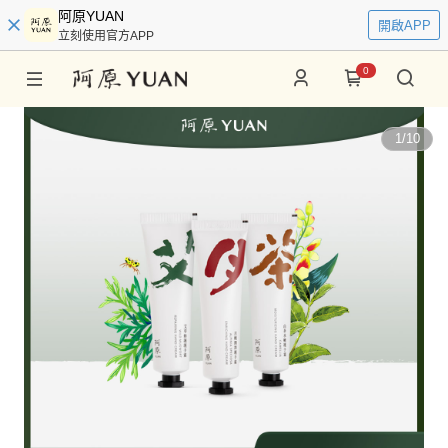
阿原YUAN
開啟APP
立刻使用官方APP
0
1
/
10