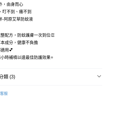
外，由身而心
、叮不到、癢不到
伴-阿原艾草防蚊液
分期
整配方，防蚊護膚一次到位👏
草本成分，健康不負擔
你分期使用說明】
享後付
適用💕
由台灣大哥大提供，台灣大哥大用戶可立即使用無須另外申請。
式選擇「大哥付你分期」，訂單成立後會自動跳轉到大哥付的交易
兩小時補噴以達最佳防護效果⭐
證手機門號後，選擇欲分期的期數、繳款截止日，確認付款後即
FTEE先享後付」】
。
先享後付是「在收到商品之後才付款」的支付方式。 讓您購物簡單
准額度、可分期數及費用金額請依後續交易確認頁面所載為準。
心！
類 (3)
立30分鐘內，如未前往確認交易或遇審核未通過，訂單將自動取
：不需註冊會員、不需綁卡、不需儲值。
「轉專審核」未通過狀況，表示未達大哥付你分期系統評分，恕
：只要手機號碼，簡訊認證，即可結帳。
評估內容。
夏 夏日限定組合
：先確認商品／服務後，再付款。
式說明】
客服
提供付款後全家取貨
護∣
項不併入電信帳單，「大哥付你分期」於每月結算日後寄送繳費提
特殊護理
EE先享後付」結帳流程】
00，滿NT$1,000(含以上)免運費
方式選擇「AFTEE先享後付」後，將跳轉至「AFTEE先享後
選∣
訊連結打開帳單後，可選擇「超商條碼／台灣大直營門市／銀行轉
頁面，進行簡訊認證並確認金額後，即可完成結帳。
付／iPASS MONEY」等通路繳費。
，選取系統將直接取消訂單❌
成立數日內，您將收到繳費通知簡訊。
費通知簡訊後14天內，點擊此簡訊中的連結，可透過四大超商
99
項】
網路銀行／等多元方式進行付款，方視為交易完成。
係由「台灣大哥大股份有限公司」（以下簡稱本公司）所提供，讓
：結帳手續完成當下不需立刻繳費，但若您需要取消訂單，請聯