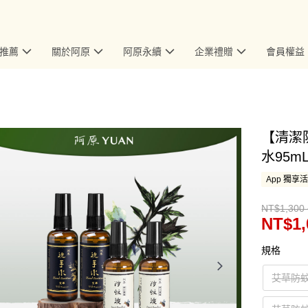
推薦
關於阿原
阿原永續
企業禮贈
會員權益
【清潔
水95mL
App 獨享
NT$1,300 
NT$1,
規格
艾草防蚊