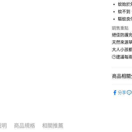
蚊始於
悠遊付
蚊不到
驅蚊良
全盈+PAY
銷售重點
大哥付你
絕佳防護完
相關說明
天然來源
【大哥付
AFTEE先
大人小孩都
1.本服務
2.付款方
相關說明
🕑建議每
流程，驗
【關於「A
ATM付款
完成交易
AFTEE
3.實際核
便利好安
商品相關分
4.訂單成
１．簡單
消。如遇
２．便利
運送方式
無法說明
💥以草治
３．安心
【繳款方
分享
⭕超取僅
∣身體養
1.分期款
【「AFT
醒簡訊。
每筆NT$1
１．於結帳
∣旅行精
2.透過簡
付」結帳
帳／街口支
❌未開放
２．訂單
３．收到繳
每筆NT$9
【注意事
／ATM／
說明
商品規格
相關推薦
1.本服務
※ 請注意