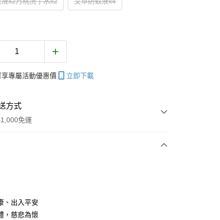
液x2月桃洗手水x2
艾草防蚊液x4
帳可享專屬活動優惠價
立即下載
送方式
1,000免運
次付款
康、出入平安
體，慈悲為懷