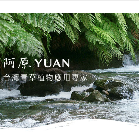
⭕超取僅提
用戶於交
絡購買商品
款買賣價
先享後付
每筆NT$1
2.基於同
※ 交易是
資料（包
是否繳費成
黑貓宅配
用，由本
付客戶支
每筆NT$1
3.完整用
【注意事
離島宅配
１．透過由
交易，需
每筆NT$2
求債權轉
２．關於
https://aft
３．未成
「AFTE
任。
４．使用「
即時審查
結果請求
５．嚴禁
形，恩沛
動。