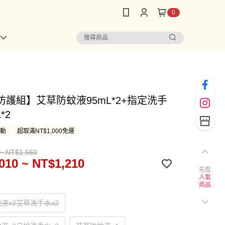
0
防護組】艾草防蚊液95mL*2+指定洗手
*2
活動
超取滿NT$1,000免運
~ NT$1,560
010 ~ NT$1,210
先逛
人氣
商品
液x2艾草洗手水x2