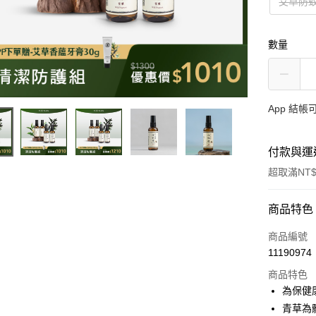
艾草防蚊
數量
App 結
付款與運
超取滿NT$
付款方式
商品特色
信用卡一
商品編號
11190974
LINE Pay
商品特色
Apple Pay
為保健
青草為
街口支付