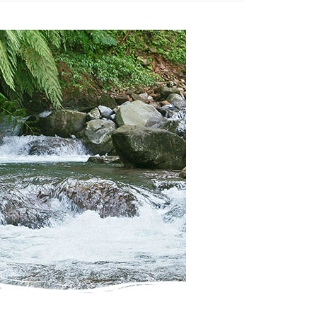
供付款後7-11取貨
易時，得透過本服務購買商品或服務，並由商店將買賣／分期付
的店家。未經商家同意取消之訂單仍視為有效，需透過AFTEE
金債權讓與本公司後，依約使用本公司帳單繳交帳款。
繳納相關費用。
00，滿NT$1,000(含以上)免運費
意付款使用「大哥付你分期」之契約關係目的，商店將以您的個人
否成功請以「AFTEE先享後付 」之結帳頁面顯示為準，若有關於
含姓名、電話或地址）提供予台灣大哥大進項蒐集、處理及利
功／繳費後需取消欲退款等相關疑問，請聯繫「AFTEE先享後
｜線上支付
公司與您本人進行分期帳單所需資料之確認、核對及更正。
援中心」
https://netprotections.freshdesk.com/support/home
00，滿NT$1,000(含以上)免運費
戶服務條款，請詳閱以下連結：
https://oppay.tw/userRule
項】
恩沛科技股份有限公司提供之「AFTEE先享後付」服務完成之
依本服務之必要範圍內提供個人資料，並將交易相關給付款項請
80，滿NT$3,000(含以上)免運費
讓予恩沛科技股份有限公司。
個人資料處理事宜，請瀏覽以下網址：
ee.tw/terms/#terms3
年的使用者請事先徵得法定代理人或監護人之同意方可使用
E先享後付」，若未經同意申辦者引起之損失，本公司不負相關責
AFTEE先享後付」時，將依據個別帳號之用戶狀況，依本公司
核予不同之上限額度；若仍有額度不足之情形，本公司將視審查
用戶進行身份認證。
一人註冊多個帳號或使用他人資訊註冊。若發現惡意使用之情
科技股份有限公司將有權停止該用戶之使用額度並採取法律行