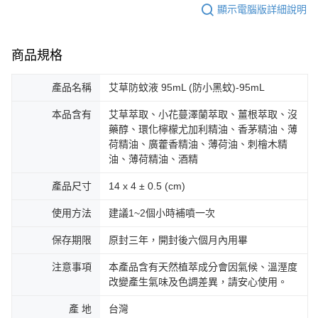
顯示電腦版詳細說明
商品規格
產品名稱
艾草防蚊液 95mL (防小黑蚊)-95mL
本品含有
艾草萃取、小花蔓澤蘭萃取、薑根萃取、沒
藥醇、環化檸檬尤加利精油、香茅精油、薄
荷精油、廣藿香精油、薄荷油、刺檜木精
油、薄荷精油、酒精
產品尺寸
14 x 4 ± 0.5 (cm)
使用方法
建議1~2個小時補噴一次
保存期限
原封三年，開封後六個月內用畢
注意事項
本產品含有天然植萃成分會因氣候、溫溼度
改變產生氣味及色調差異，請安心使用。
產 地
台灣