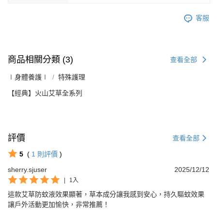
客服
商品相關分類 (3)
查看全部
∣身體養護∣
特殊護理
【經典】火山艾草全系列
評價
查看全部
5
(
1
則評價
)
sherry.sjuser
2025/12/12
|
1入
這款艾草防蚊液效果顯著，草本成分讓我感到安心，持久驅蚊效果
讓戶外活動更加愉快，非常推薦！