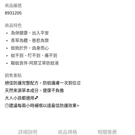
商品編號
LINE Pay
8931205
Apple Pay
商品特色
街口支付
為保健康、出入平安
青草為體，慈悲為懷
悠遊付
蚊始於外，由身而心
全盈+PAY
蚊不到、叮不到、癢不到
驅蚊良伴-阿原艾草防蚊液
大哥付你分期
相關說明
銷售重點
【大哥付你分期使用說明】
絕佳防護完整配方，防蚊護膚一次到位👏
AFTEE先享後付
1.本服務由台灣大哥大提供，台灣大哥大用戶可立即使用無須另外申請。
2.付款方式選擇「大哥付你分期」，訂單成立後會自動跳轉到大哥付的交易
天然來源草本成分，健康不負擔
相關說明
流程，驗證手機門號後，選擇欲分期的期數、繳款截止日，確認付款後即完
大人小孩都適用💕
【關於「AFTEE先享後付」】
成交易。
ATM付款
AFTEE先享後付是「在收到商品之後才付款」的支付方式。 讓您購物簡單
🕑建議每兩小時補噴以達最佳防護效果⭐
3.實際核准額度、可分期數及費用金額請依後續交易確認頁面所載為準。
便利好安心！
4.訂單成立30分鐘內，如未前往確認交易或遇審核未通過，訂單將自動取
１．簡單：不需註冊會員、不需綁卡、不需儲值。
運送方式
消。如遇「轉專審核」未通過狀況，表示未達大哥付你分期系統評分，恕無
２．便利：只要手機號碼，簡訊認證，即可結帳。
法說明評估內容。
３．安心：先確認商品／服務後，再付款。
⭕超取僅提供付款後全家取貨
【繳款方式說明】
詳細說明
商品規格
相關推薦
1.分期款項不併入電信帳單，「大哥付你分期」於每月結算日後寄送繳費提