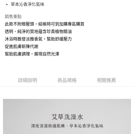
１．於結帳方式選擇「AFTEE先享後付」後，將跳轉至「AFTEE先享後付」
2.透過簡訊連結打開帳單後，可選擇「超商條碼／台灣大直營門市／銀行轉
草本沁香淨化氣味
❌未開放，選取系統將直接取消訂單❌
結帳頁面，進行簡訊認證並確認金額後，即可完成結帳。
帳／街口支付／iPASS MONEY」等通路繳費。
２．訂單成立數日內，您將收到繳費通知簡訊。
每筆NT$999
銷售重點
３．收到繳費通知簡訊後14天內，點擊此簡訊中的連結，可透過四大超商／
【注意事項】
ATM／網路銀行／等多元方式進行付款，方視為交易完成。
此款不附贈壓頭，結帳時可到加購專區購買
⭕超取僅提供付款後7-11取貨
1.本服務係由「台灣大哥大股份有限公司」（以下簡稱本公司）所提供，讓
※ 請注意：結帳手續完成當下不需立刻繳費，但若您需要取消訂單，請聯絡
用戶於交易時，得透過本服務購買商品或服務，並由商店將買賣／分期付款
透明、純淨的質地蘊含珍貴植物精油
每筆NT$100，滿NT$1,000(含以上)免運費
購買商品的店家。未經商家同意取消之訂單仍視為有效，需透過AFTEE先享
買賣價金債權讓與本公司後，依約使用本公司帳單繳交帳款。
後付繳納相關費用。
沐浴時散發淡雅香氣，幫助舒緩壓力
2.基於同意付款使用「大哥付你分期」之契約關係目的，商店將以您的個人
黑貓宅配｜線上支付
※ 交易是否成功請以「AFTEE先享後付 」之結帳頁面顯示為準，若有關於
促進肌膚新陳代謝
資料（包含姓名、電話或地址）提供予台灣大哥大進項蒐集、處理及利用，
是否繳費成功／繳費後需取消欲退款等相關疑問，請聯繫「AFTEE先享後付
每筆NT$100，滿NT$1,000(含以上)免運費
由本公司與您本人進行分期帳單所需資料之確認、核對及更正。
幫助肌膚調理，展現自然光澤
客戶支援中心」
https://netprotections.freshdesk.com/support/home
3.完整用戶服務條款，請詳閱以下連結：
https://oppay.tw/userRule
離島宅配
【注意事項】
１．透過由恩沛科技股份有限公司提供之「AFTEE先享後付」服務完成之交
每筆NT$280，滿NT$3,000(含以上)免運費
易，需依本服務之必要範圍內提供個人資料，並將交易相關給付款項請求債
詳細說明
商品規格
相關推薦
權轉讓予恩沛科技股份有限公司。
２．關於個人資料處理事宜，請瀏覽以下網址：
https://aftee.tw/terms/#terms3
３．未成年的使用者請事先徵得法定代理人或監護人之同意方可使用
「AFTEE先享後付」，若未經同意申辦者引起之損失，本公司不負相關責
任。
４．使用「AFTEE先享後付」時，將依據個別帳號之用戶狀況，依本公司即
時審查核予不同之上限額度；若仍有額度不足之情形，本公司將視審查結果
請求用戶進行身份認證。
５．嚴禁一人註冊多個帳號或使用他人資訊註冊。若發現惡意使用之情形，