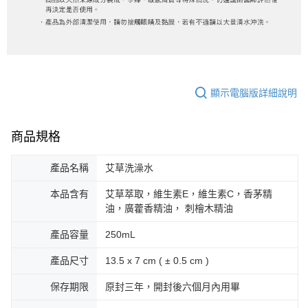
顯示電腦版詳細說明
商品規格
產品名稱
艾草洗澡水
本品含有
艾草萃取，維生素E，維生素C，香茅精
油，廣藿香精油， 刺檜木精油
產品容量
250mL
產品尺寸
13.5 x 7 cm ( ± 0.5 cm )
保存期限
原封三年，開封後六個月內用畢