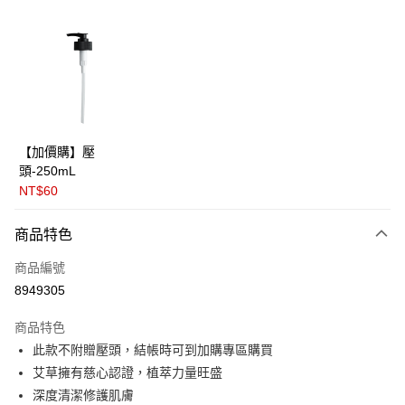
LINE Pay
Apple Pay
街口支付
悠遊付
全盈+PAY
【加價購】壓
頭-250mL
大哥付你分期
NT$60
相關說明
【大哥付你分期使用說明】
AFTEE先享後付
商品特色
1.本服務由台灣大哥大提供，台灣大哥大用戶可立即使用無須另外申請。
2.付款方式選擇「大哥付你分期」，訂單成立後會自動跳轉到大哥付的交易
相關說明
商品編號
流程，驗證手機門號後，選擇欲分期的期數、繳款截止日，確認付款後即完
【關於「AFTEE先享後付」】
成交易。
ATM付款
8949305
AFTEE先享後付是「在收到商品之後才付款」的支付方式。 讓您購物簡單
3.實際核准額度、可分期數及費用金額請依後續交易確認頁面所載為準。
便利好安心！
4.訂單成立30分鐘內，如未前往確認交易或遇審核未通過，訂單將自動取
１．簡單：不需註冊會員、不需綁卡、不需儲值。
商品特色
運送方式
消。如遇「轉專審核」未通過狀況，表示未達大哥付你分期系統評分，恕無
２．便利：只要手機號碼，簡訊認證，即可結帳。
此款不附贈壓頭，結帳時可到加購專區購買
法說明評估內容。
３．安心：先確認商品／服務後，再付款。
⭕超取僅提供付款後全家取貨
【繳款方式說明】
艾草擁有慈心認證，植萃力量旺盛
1.分期款項不併入電信帳單，「大哥付你分期」於每月結算日後寄送繳費提
每筆NT$100，滿NT$1,000(含以上)免運費
【「AFTEE先享後付」結帳流程】
深度清潔修護肌膚
醒簡訊。