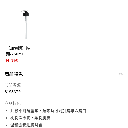
LINE Pay
Apple Pay
街口支付
悠遊付
全盈+PAY
【加價購】壓
頭-250mL
大哥付你分期
NT$60
相關說明
【大哥付你分期使用說明】
AFTEE先享後付
商品特色
1.本服務由台灣大哥大提供，台灣大哥大用戶可立即使用無須另外申請。
2.付款方式選擇「大哥付你分期」，訂單成立後會自動跳轉到大哥付的交易
相關說明
商品編號
流程，驗證手機門號後，選擇欲分期的期數、繳款截止日，確認付款後即完
【關於「AFTEE先享後付」】
成交易。
ATM付款
8193379
AFTEE先享後付是「在收到商品之後才付款」的支付方式。 讓您購物簡單
3.實際核准額度、可分期數及費用金額請依後續交易確認頁面所載為準。
便利好安心！
4.訂單成立30分鐘內，如未前往確認交易或遇審核未通過，訂單將自動取
１．簡單：不需註冊會員、不需綁卡、不需儲值。
商品特色
運送方式
消。如遇「轉專審核」未通過狀況，表示未達大哥付你分期系統評分，恕無
２．便利：只要手機號碼，簡訊認證，即可結帳。
此款不附贈壓頭，結帳時可到加購專區購買
法說明評估內容。
３．安心：先確認商品／服務後，再付款。
⭕超取僅提供付款後全家取貨
【繳款方式說明】
桃潤澤滋養，柔潤肌膚
1.分期款項不併入電信帳單，「大哥付你分期」於每月結算日後寄送繳費提
每筆NT$100，滿NT$1,000(含以上)免運費
【「AFTEE先享後付」結帳流程】
溫和滋養細膩呵護
醒簡訊。