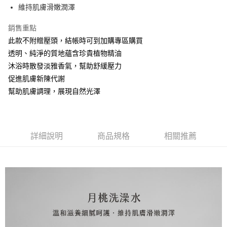
１．於結帳方式選擇「AFTEE先享後付」後，將跳轉至「AFTEE先享後付」
2.透過簡訊連結打開帳單後，可選擇「超商條碼／台灣大直營門市／銀行轉
維持肌膚滑嫩潤澤
❌未開放，選取系統將直接取消訂單❌
結帳頁面，進行簡訊認證並確認金額後，即可完成結帳。
帳／街口支付／iPASS MONEY」等通路繳費。
２．訂單成立數日內，您將收到繳費通知簡訊。
每筆NT$999
銷售重點
３．收到繳費通知簡訊後14天內，點擊此簡訊中的連結，可透過四大超商／
【注意事項】
ATM／網路銀行／等多元方式進行付款，方視為交易完成。
此款不附贈壓頭，結帳時可到加購專區購買
⭕超取僅提供付款後7-11取貨
1.本服務係由「台灣大哥大股份有限公司」（以下簡稱本公司）所提供，讓
※ 請注意：結帳手續完成當下不需立刻繳費，但若您需要取消訂單，請聯絡
用戶於交易時，得透過本服務購買商品或服務，並由商店將買賣／分期付款
透明、純淨的質地蘊含珍貴植物精油
每筆NT$100，滿NT$1,000(含以上)免運費
購買商品的店家。未經商家同意取消之訂單仍視為有效，需透過AFTEE先享
買賣價金債權讓與本公司後，依約使用本公司帳單繳交帳款。
後付繳納相關費用。
沐浴時散發淡雅香氣，幫助舒緩壓力
2.基於同意付款使用「大哥付你分期」之契約關係目的，商店將以您的個人
黑貓宅配｜線上支付
※ 交易是否成功請以「AFTEE先享後付 」之結帳頁面顯示為準，若有關於
促進肌膚新陳代謝
資料（包含姓名、電話或地址）提供予台灣大哥大進項蒐集、處理及利用，
是否繳費成功／繳費後需取消欲退款等相關疑問，請聯繫「AFTEE先享後付
每筆NT$100，滿NT$1,000(含以上)免運費
由本公司與您本人進行分期帳單所需資料之確認、核對及更正。
幫助肌膚調理，展現自然光澤
客戶支援中心」
https://netprotections.freshdesk.com/support/home
3.完整用戶服務條款，請詳閱以下連結：
https://oppay.tw/userRule
離島宅配
【注意事項】
１．透過由恩沛科技股份有限公司提供之「AFTEE先享後付」服務完成之交
每筆NT$280，滿NT$3,000(含以上)免運費
易，需依本服務之必要範圍內提供個人資料，並將交易相關給付款項請求債
詳細說明
商品規格
相關推薦
權轉讓予恩沛科技股份有限公司。
２．關於個人資料處理事宜，請瀏覽以下網址：
https://aftee.tw/terms/#terms3
３．未成年的使用者請事先徵得法定代理人或監護人之同意方可使用
「AFTEE先享後付」，若未經同意申辦者引起之損失，本公司不負相關責
任。
４．使用「AFTEE先享後付」時，將依據個別帳號之用戶狀況，依本公司即
時審查核予不同之上限額度；若仍有額度不足之情形，本公司將視審查結果
請求用戶進行身份認證。
５．嚴禁一人註冊多個帳號或使用他人資訊註冊。若發現惡意使用之情形，