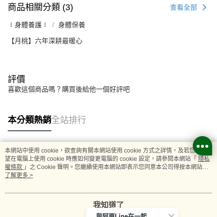
商品相關分類 (3)
查看全部
∣身體養護∣
身體保養
【月桃】六年深耕最暖心
評價
喜歡這個商品嗎？購買後給他一個好評吧
本分類熱銷
全站排行
本網站中使用 cookie，欲查詢有關本網站使用 cookie 方式之詳情，及若您不希
熱門標籤
望在電腦上使用 cookie 時應如何變更電腦的 cookie 設定，請參閱本網站「
隱私
權條款
」之 Cookie 聲明。您繼續使用本網站即表示您同意本公司得按本網站使
用條款之 Cookie 聲明使用 cookie。
了解更多 >
我知道了
與阿原Line在一起