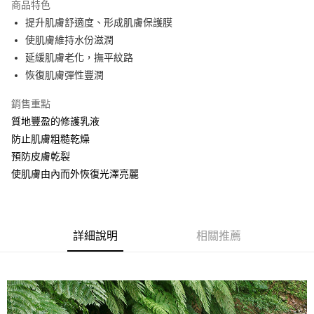
商品特色
街口支付
提升肌膚舒適度、形成肌膚保護膜
使肌膚維持水份滋潤
悠遊付
延緩肌膚老化，撫平紋路
全盈+PAY
恢復肌膚彈性豐潤
大哥付你分期
銷售重點
相關說明
質地豐盈的修護乳液
【大哥付你分期使用說明】
防止肌膚粗糙乾燥
AFTEE先享後付
1.本服務由台灣大哥大提供，台灣大哥大用戶可立即使用無須另外申請。
2.付款方式選擇「大哥付你分期」，訂單成立後會自動跳轉到大哥付的交易
預防皮膚乾裂
相關說明
流程，驗證手機門號後，選擇欲分期的期數、繳款截止日，確認付款後即完
使肌膚由內而外恢復光澤亮麗
【關於「AFTEE先享後付」】
成交易。
ATM付款
AFTEE先享後付是「在收到商品之後才付款」的支付方式。 讓您購物簡單
3.實際核准額度、可分期數及費用金額請依後續交易確認頁面所載為準。
便利好安心！
4.訂單成立30分鐘內，如未前往確認交易或遇審核未通過，訂單將自動取
１．簡單：不需註冊會員、不需綁卡、不需儲值。
運送方式
消。如遇「轉專審核」未通過狀況，表示未達大哥付你分期系統評分，恕無
２．便利：只要手機號碼，簡訊認證，即可結帳。
法說明評估內容。
詳細說明
相關推薦
３．安心：先確認商品／服務後，再付款。
⭕超取僅提供付款後全家取貨
【繳款方式說明】
1.分期款項不併入電信帳單，「大哥付你分期」於每月結算日後寄送繳費提
每筆NT$100，滿NT$1,000(含以上)免運費
【「AFTEE先享後付」結帳流程】
醒簡訊。
１．於結帳方式選擇「AFTEE先享後付」後，將跳轉至「AFTEE先享後付」
2.透過簡訊連結打開帳單後，可選擇「超商條碼／台灣大直營門市／銀行轉
❌未開放，選取系統將直接取消訂單❌
結帳頁面，進行簡訊認證並確認金額後，即可完成結帳。
帳／街口支付／iPASS MONEY」等通路繳費。
２．訂單成立數日內，您將收到繳費通知簡訊。
每筆NT$999
３．收到繳費通知簡訊後14天內，點擊此簡訊中的連結，可透過四大超商／