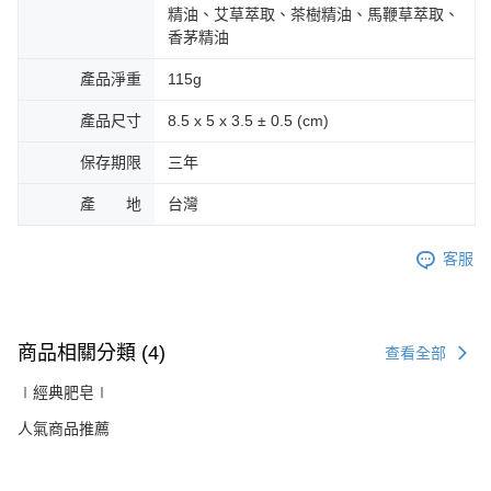
精油、艾草萃取、茶樹精油、馬鞭草萃取、
香茅精油
產品淨重
115g
產品尺寸
8.5 x 5 x 3.5 ± 0.5 (cm)
保存期限
三年
產 地
台灣
客服
商品相關分類 (4)
查看全部
∣經典肥皂∣
人氣商品推薦