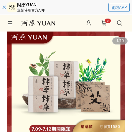
阿原YUAN
開啟APP
立刻使用官方APP
0
1
/
10