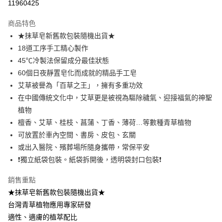
11960425
Apple Pay
商品特色
街口支付
★抹草皂新舊款包裝隨機出貨★
18道工序手工精心製作
悠遊付
45℃冷製法保留成分最佳狀態
全盈+PAY
60個日夜靜置皂化而成就的精品手工皂
艾草被譽為「百草之王」，擁有多重功效
大哥付你分期
在中國傳統文化中，艾草更是被視為驅除穢氣、迎接福氣的神聖
相關說明
植物
【大哥付你分期使用說明】
AFTEE先享後付
1.本服務由台灣大哥大提供，台灣大哥大用戶可立即使用無須另外申請。
檀香、艾草、桂枝、菖蒲、丁香、薄荷…等數種青草植物
2.付款方式選擇「大哥付你分期」，訂單成立後會自動跳轉到大哥付的交易
相關說明
可放置於車內空間、書房、皮包、玄關
流程，驗證手機門號後，選擇欲分期的期數、繳款截止日，確認付款後即完
【關於「AFTEE先享後付」】
或出入醫院、殯葬場所隨身攜帶，常保平安
成交易。
ATM付款
AFTEE先享後付是「在收到商品之後才付款」的支付方式。 讓您購物簡單
3.實際核准額度、可分期數及費用金額請依後續交易確認頁面所載為準。
❗獨立紙袋包裝。紙袋拆開後，透明袋封口包裝❗
便利好安心！
4.訂單成立30分鐘內，如未前往確認交易或遇審核未通過，訂單將自動取
１．簡單：不需註冊會員、不需綁卡、不需儲值。
運送方式
消。如遇「轉專審核」未通過狀況，表示未達大哥付你分期系統評分，恕無
２．便利：只要手機號碼，簡訊認證，即可結帳。
銷售重點
法說明評估內容。
３．安心：先確認商品／服務後，再付款。
⭕超取僅提供付款後全家取貨
★抹草皂新舊款包裝隨機出貨★
【繳款方式說明】
1.分期款項不併入電信帳單，「大哥付你分期」於每月結算日後寄送繳費提
每筆NT$100，滿NT$1,000(含以上)免運費
台灣青草植物應用專家研發
【「AFTEE先享後付」結帳流程】
醒簡訊。
１．於結帳方式選擇「AFTEE先享後付」後，將跳轉至「AFTEE先享後付」
適性、適膚的植萃配比
2.透過簡訊連結打開帳單後，可選擇「超商條碼／台灣大直營門市／銀行轉