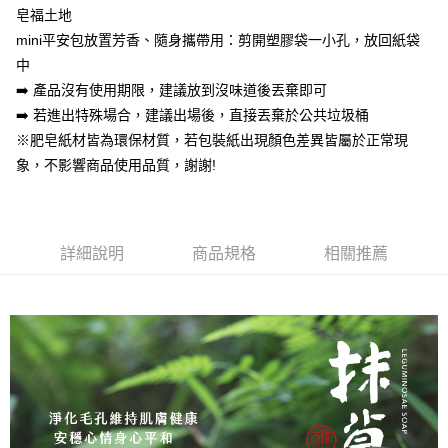
❌未開放，選取系統將直接取消訂單❌
結帳頁面，進行簡訊認證並確認金額後，即可完成結帳。
帳／街口支付／iPASS MONEY」等通路繳費。
皂福土地
２．訂單成立數日內，您將收到繳費通知簡訊。
每筆NT$999
３．收到繳費通知簡訊後14天內，點擊此簡訊中的連結，可透過四大超商／
mini平安包放置芳香、隨身攜帶用：剪開塑膠袋一小孔，放回紙袋
【注意事項】
ATM／網路銀行／等多元方式進行付款，方視為交易完成。
⭕超取僅提供付款後7-11取貨
中
1.本服務係由「台灣大哥大股份有限公司」（以下簡稱本公司）所提供，讓
※ 請注意：結帳手續完成當下不需立刻繳費，但若您需要取消訂單，請聯絡
用戶於交易時，得透過本服務購買商品或服務，並由商店將買賣／分期付款
➡️ 產品沒有使用期限，建議放到沒味道後丟棄即可
每筆NT$100，滿NT$1,000(含以上)免運費
購買商品的店家。未經商家同意取消之訂單仍視為有效，需透過AFTEE先享
買賣價金債權讓與本公司後，依約使用本公司帳單繳交帳款。
後付繳納相關費用。
➡️ 若進出特殊場合，建議出場後，直接丟棄於公共垃圾桶
2.基於同意付款使用「大哥付你分期」之契約關係目的，商店將以您的個人
黑貓宅配｜線上支付
※ 交易是否成功請以「AFTEE先享後付 」之結帳頁面顯示為準，若有關於
資料（包含姓名、電話或地址）提供予台灣大哥大進項蒐集、處理及利用，
※肥皂紙材皆為環保材質，若包裝紙出現顏色差異皆屬於正常現
是否繳費成功／繳費後需取消欲退款等相關疑問，請聯繫「AFTEE先享後付
每筆NT$100，滿NT$1,000(含以上)免運費
由本公司與您本人進行分期帳單所需資料之確認、核對及更正。
客戶支援中心」
https://netprotections.freshdesk.com/support/home
象，不影響商品使用品質，謝謝!
3.完整用戶服務條款，請詳閱以下連結：
https://oppay.tw/userRule
離島宅配
【注意事項】
１．透過由恩沛科技股份有限公司提供之「AFTEE先享後付」服務完成之交
每筆NT$280，滿NT$3,000(含以上)免運費
易，需依本服務之必要範圍內提供個人資料，並將交易相關給付款項請求債
詳細說明
商品規格
相關推薦
權轉讓予恩沛科技股份有限公司。
２．關於個人資料處理事宜，請瀏覽以下網址：
https://aftee.tw/terms/#terms3
３．未成年的使用者請事先徵得法定代理人或監護人之同意方可使用
「AFTEE先享後付」，若未經同意申辦者引起之損失，本公司不負相關責
任。
４．使用「AFTEE先享後付」時，將依據個別帳號之用戶狀況，依本公司即
時審查核予不同之上限額度；若仍有額度不足之情形，本公司將視審查結果
請求用戶進行身份認證。
５．嚴禁一人註冊多個帳號或使用他人資訊註冊。若發現惡意使用之情形，
恩沛科技股份有限公司將有權停止該用戶之使用額度並採取法律行動。