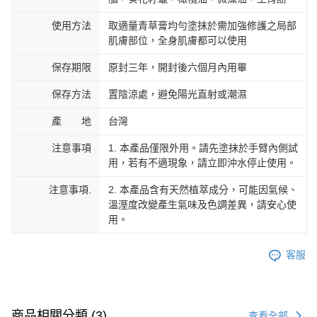
使用方法
取適量青草膏均勻塗抹於需加強修護之局部
肌膚部位，全身肌膚都可以使用
保存期限
原封三年，開封後六個月內用畢
保存方法
置陰涼處，避免陽光直射或潮濕
產 地
台灣
注意事項
1. 本產品僅限外用。請先塗抹於手臂內側試
用，若有不適現象，請立即沖水停止使用。
注意事項.
2. 本產品含有天然植萃成分，可能因氣候、
溫溼度改變產生氣味及色調差異，請安心使
用。
客服
商品相關分類 (3)
查看全部