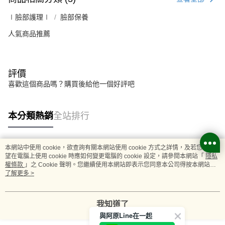
∣臉部護理∣
臉部保養
人氣商品推薦
評價
喜歡這個商品嗎？購買後給他一個好評吧
本分類熱銷
全站排行
本網站中使用 cookie，欲查詢有關本網站使用 cookie 方式之詳情，及若您不希
熱門標籤
望在電腦上使用 cookie 時應如何變更電腦的 cookie 設定，請參閱本網站「
隱私
權條款
」之 Cookie 聲明。您繼續使用本網站即表示您同意本公司得按本網站使
用條款之 Cookie 聲明使用 cookie。
了解更多 >
我知道了
與阿原Line在一起