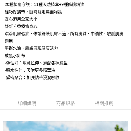
❌未開放，選取系統將直接取消訂單❌
結帳頁面，進行簡訊認證並確認金額後，即可完成結帳。
帳／街口支付／iPASS MONEY」等通路繳費。
20種植癒守護：11種天然植萃+9種修護精油
２．訂單成立數日內，您將收到繳費通知簡訊。
每筆NT$999
３．收到繳費通知簡訊後14天內，點擊此簡訊中的連結，可透過四大超商／
輕巧好攜帶，隨時隨地無盡呵護
【注意事項】
ATM／網路銀行／等多元方式進行付款，方視為交易完成。
⭕超取僅提供付款後7-11取貨
安心適用全家大小
1.本服務係由「台灣大哥大股份有限公司」（以下簡稱本公司）所提供，讓
※ 請注意：結帳手續完成當下不需立刻繳費，但若您需要取消訂單，請聯絡
用戶於交易時，得透過本服務購買商品或服務，並由商店將買賣／分期付款
舒新芳香療癒身心
每筆NT$100，滿NT$1,000(含以上)免運費
購買商品的店家。未經商家同意取消之訂單仍視為有效，需透過AFTEE先享
買賣價金債權讓與本公司後，依約使用本公司帳單繳交帳款。
後付繳納相關費用。
潔淨肌膚瑕疵，修護舒緩肌膚不適，所有膚質、中油性、敏感肌膚
2.基於同意付款使用「大哥付你分期」之契約關係目的，商店將以您的個人
黑貓宅配｜線上支付
※ 交易是否成功請以「AFTEE先享後付 」之結帳頁面顯示為準，若有關於
資料（包含姓名、電話或地址）提供予台灣大哥大進項蒐集、處理及利用，
適用
是否繳費成功／繳費後需取消欲退款等相關疑問，請聯繫「AFTEE先享後付
每筆NT$100，滿NT$1,000(含以上)免運費
由本公司與您本人進行分期帳單所需資料之確認、核對及更正。
客戶支援中心」
https://netprotections.freshdesk.com/support/home
平衡水油，肌膚展現健康活力
3.完整用戶服務條款，請詳閱以下連結：
https://oppay.tw/userRule
碳黑水針布
離島宅配
【注意事項】
-彈性好：隨意拉伸、適配各種臉型
１．透過由恩沛科技股份有限公司提供之「AFTEE先享後付」服務完成之交
每筆NT$280，滿NT$3,000(含以上)免運費
易，需依本服務之必要範圍內提供個人資料，並將交易相關給付款項請求債
-吸水性佳：吸附更多精華液
權轉讓予恩沛科技股份有限公司。
-緊密貼合：加強精華浸潤吸收
２．關於個人資料處理事宜，請瀏覽以下網址：
https://aftee.tw/terms/#terms3
３．未成年的使用者請事先徵得法定代理人或監護人之同意方可使用
「AFTEE先享後付」，若未經同意申辦者引起之損失，本公司不負相關責
任。
詳細說明
商品規格
相關推薦
４．使用「AFTEE先享後付」時，將依據個別帳號之用戶狀況，依本公司即
時審查核予不同之上限額度；若仍有額度不足之情形，本公司將視審查結果
請求用戶進行身份認證。
５．嚴禁一人註冊多個帳號或使用他人資訊註冊。若發現惡意使用之情形，
恩沛科技股份有限公司將有權停止該用戶之使用額度並採取法律行動。