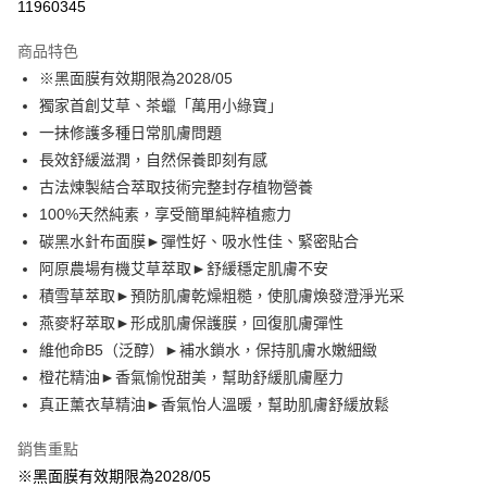
11960345
Apple Pay
商品特色
街口支付
※黑面膜有效期限為2028/05
獨家首創艾草、茶蠟「萬用小綠寶」
悠遊付
一抹修護多種日常肌膚問題
全盈+PAY
長效舒緩滋潤，自然保養即刻有感
古法煉製結合萃取技術完整封存植物營養
大哥付你分期
100%天然純素，享受簡單純粹植癒力
相關說明
碳黑水針布面膜►彈性好、吸水性佳、緊密貼合
【大哥付你分期使用說明】
AFTEE先享後付
1.本服務由台灣大哥大提供，台灣大哥大用戶可立即使用無須另外申請。
阿原農場有機艾草萃取►舒緩穩定肌膚不安
2.付款方式選擇「大哥付你分期」，訂單成立後會自動跳轉到大哥付的交易
相關說明
積雪草萃取►預防肌膚乾燥粗糙，使肌膚煥發澄淨光采
流程，驗證手機門號後，選擇欲分期的期數、繳款截止日，確認付款後即完
【關於「AFTEE先享後付」】
燕麥籽萃取►形成肌膚保護膜，回復肌膚彈性
成交易。
ATM付款
AFTEE先享後付是「在收到商品之後才付款」的支付方式。 讓您購物簡單
3.實際核准額度、可分期數及費用金額請依後續交易確認頁面所載為準。
維他命B5（泛醇）►補水鎖水，保持肌膚水嫩細緻
便利好安心！
4.訂單成立30分鐘內，如未前往確認交易或遇審核未通過，訂單將自動取
１．簡單：不需註冊會員、不需綁卡、不需儲值。
橙花精油►香氣愉悅甜美，幫助舒緩肌膚壓力
運送方式
消。如遇「轉專審核」未通過狀況，表示未達大哥付你分期系統評分，恕無
２．便利：只要手機號碼，簡訊認證，即可結帳。
法說明評估內容。
真正薰衣草精油►香氣怡人溫暖，幫助肌膚舒緩放鬆
３．安心：先確認商品／服務後，再付款。
⭕超取僅提供付款後全家取貨
【繳款方式說明】
1.分期款項不併入電信帳單，「大哥付你分期」於每月結算日後寄送繳費提
每筆NT$100，滿NT$1,000(含以上)免運費
銷售重點
【「AFTEE先享後付」結帳流程】
醒簡訊。
１．於結帳方式選擇「AFTEE先享後付」後，將跳轉至「AFTEE先享後付」
※黑面膜有效期限為2028/05
2.透過簡訊連結打開帳單後，可選擇「超商條碼／台灣大直營門市／銀行轉