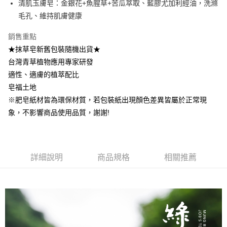
清肌玉膚皂：金銀花+魚腥草+苦瓜萃取、藍膠尤加利經油，洗滌
1.分期款項不併入電信帳單，「大哥付你分期」於每月結算日後寄送繳費提
每筆NT$100，滿NT$1,000(含以上)免運費
【「AFTEE先享後付」結帳流程】
毛孔、維持肌膚健康
醒簡訊。
１．於結帳方式選擇「AFTEE先享後付」後，將跳轉至「AFTEE先享後付」
2.透過簡訊連結打開帳單後，可選擇「超商條碼／台灣大直營門市／銀行轉
❌未開放，選取系統將直接取消訂單❌
結帳頁面，進行簡訊認證並確認金額後，即可完成結帳。
帳／街口支付／iPASS MONEY」等通路繳費。
銷售重點
２．訂單成立數日內，您將收到繳費通知簡訊。
每筆NT$999
３．收到繳費通知簡訊後14天內，點擊此簡訊中的連結，可透過四大超商／
★抹草皂新舊包裝隨機出貨★
【注意事項】
ATM／網路銀行／等多元方式進行付款，方視為交易完成。
⭕超取僅提供付款後7-11取貨
台灣青草植物應用專家研發
1.本服務係由「台灣大哥大股份有限公司」（以下簡稱本公司）所提供，讓
※ 請注意：結帳手續完成當下不需立刻繳費，但若您需要取消訂單，請聯絡
用戶於交易時，得透過本服務購買商品或服務，並由商店將買賣／分期付款
適性、適膚的植萃配比
每筆NT$100，滿NT$1,000(含以上)免運費
購買商品的店家。未經商家同意取消之訂單仍視為有效，需透過AFTEE先享
買賣價金債權讓與本公司後，依約使用本公司帳單繳交帳款。
後付繳納相關費用。
皂福土地
2.基於同意付款使用「大哥付你分期」之契約關係目的，商店將以您的個人
黑貓宅配｜線上支付
※ 交易是否成功請以「AFTEE先享後付 」之結帳頁面顯示為準，若有關於
資料（包含姓名、電話或地址）提供予台灣大哥大進項蒐集、處理及利用，
※肥皂紙材皆為環保材質，若包裝紙出現顏色差異皆屬於正常現
是否繳費成功／繳費後需取消欲退款等相關疑問，請聯繫「AFTEE先享後付
每筆NT$100，滿NT$1,000(含以上)免運費
由本公司與您本人進行分期帳單所需資料之確認、核對及更正。
客戶支援中心」
https://netprotections.freshdesk.com/support/home
象，不影響商品使用品質，謝謝!
3.完整用戶服務條款，請詳閱以下連結：
https://oppay.tw/userRule
離島宅配
【注意事項】
１．透過由恩沛科技股份有限公司提供之「AFTEE先享後付」服務完成之交
每筆NT$280，滿NT$3,000(含以上)免運費
易，需依本服務之必要範圍內提供個人資料，並將交易相關給付款項請求債
詳細說明
商品規格
相關推薦
權轉讓予恩沛科技股份有限公司。
２．關於個人資料處理事宜，請瀏覽以下網址：
https://aftee.tw/terms/#terms3
３．未成年的使用者請事先徵得法定代理人或監護人之同意方可使用
「AFTEE先享後付」，若未經同意申辦者引起之損失，本公司不負相關責
任。
４．使用「AFTEE先享後付」時，將依據個別帳號之用戶狀況，依本公司即
時審查核予不同之上限額度；若仍有額度不足之情形，本公司將視審查結果