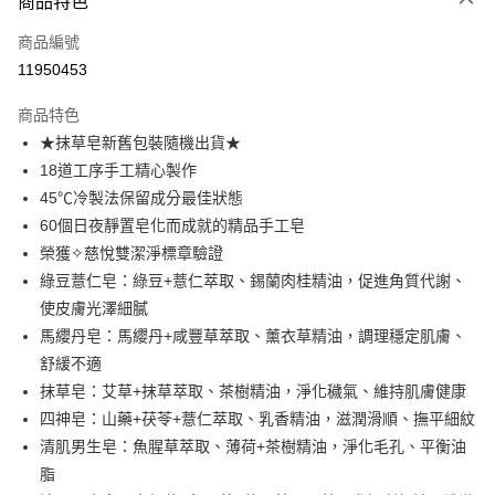
商品特色
信用卡一次付款
商品編號
LINE Pay
11950453
Apple Pay
商品特色
街口支付
★抹草皂新舊包裝隨機出貨★
18道工序手工精心製作
悠遊付
45℃冷製法保留成分最佳狀態
全盈+PAY
60個日夜靜置皂化而成就的精品手工皂
榮獲✧慈悅雙潔淨標章驗證
大哥付你分期
綠豆薏仁皂：綠豆+薏仁萃取、錫蘭肉桂精油，促進角質代謝、
相關說明
使皮膚光澤細膩
【大哥付你分期使用說明】
AFTEE先享後付
1.本服務由台灣大哥大提供，台灣大哥大用戶可立即使用無須另外申請。
馬纓丹皂：馬纓丹+咸豐草萃取、薰衣草精油，調理穩定肌膚、
2.付款方式選擇「大哥付你分期」，訂單成立後會自動跳轉到大哥付的交易
相關說明
舒緩不適
流程，驗證手機門號後，選擇欲分期的期數、繳款截止日，確認付款後即完
【關於「AFTEE先享後付」】
抹草皂：艾草+抹草萃取、茶樹精油，淨化穢氣、維持肌膚健康
成交易。
ATM付款
AFTEE先享後付是「在收到商品之後才付款」的支付方式。 讓您購物簡單
3.實際核准額度、可分期數及費用金額請依後續交易確認頁面所載為準。
四神皂：山藥+茯苓+薏仁萃取、乳香精油，滋潤滑順、撫平細紋
便利好安心！
4.訂單成立30分鐘內，如未前往確認交易或遇審核未通過，訂單將自動取
１．簡單：不需註冊會員、不需綁卡、不需儲值。
清肌男生皂：魚腥草萃取、薄荷+茶樹精油，淨化毛孔、平衡油
運送方式
消。如遇「轉專審核」未通過狀況，表示未達大哥付你分期系統評分，恕無
２．便利：只要手機號碼，簡訊認證，即可結帳。
法說明評估內容。
脂
３．安心：先確認商品／服務後，再付款。
⭕超取僅提供付款後全家取貨
【繳款方式說明】