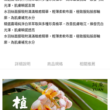
1.分期款項不併入電信帳單，「大哥付你分期」於每月結算日後寄送繳費提
每筆NT$100，滿NT$1,000(含以上)免運費
光澤，肌膚瞬感澎潤
【「AFTEE先享後付」結帳流程】
醒簡訊。
１．於結帳方式選擇「AFTEE先享後付」後，將跳轉至「AFTEE先享後付」
水羽絲面膜吸附滿滿植癒精華，輕薄柔軟布面，極致服貼臉部輪
2.透過簡訊連結打開帳單後，可選擇「超商條碼／台灣大直營門市／銀行轉
❌未開放，選取系統將直接取消訂單❌
結帳頁面，進行簡訊認證並確認金額後，即可完成結帳。
帳／街口支付／iPASS MONEY」等通路繳費。
廓，為肌膚補充水分
２．訂單成立數日內，您將收到繳費通知簡訊。
每筆NT$999
３．收到繳費通知簡訊後14天內，點擊此簡訊中的連結，可透過四大超商／
精選農場純淨白茶萃取與多種珍貴植萃，改善肌膚暗沉，煥發亮白
【注意事項】
ATM／網路銀行／等多元方式進行付款，方視為交易完成。
⭕超取僅提供付款後7-11取貨
光澤，肌膚瞬感透亮
1.本服務係由「台灣大哥大股份有限公司」（以下簡稱本公司）所提供，讓
※ 請注意：結帳手續完成當下不需立刻繳費，但若您需要取消訂單，請聯絡
用戶於交易時，得透過本服務購買商品或服務，並由商店將買賣／分期付款
水羽絲面膜吸附滿滿植癒精華，輕薄柔軟布面，極致服貼臉部輪
每筆NT$100，滿NT$1,000(含以上)免運費
購買商品的店家。未經商家同意取消之訂單仍視為有效，需透過AFTEE先享
買賣價金債權讓與本公司後，依約使用本公司帳單繳交帳款。
後付繳納相關費用。
廓，為肌膚補充水分
2.基於同意付款使用「大哥付你分期」之契約關係目的，商店將以您的個人
黑貓宅配｜線上支付
※ 交易是否成功請以「AFTEE先享後付 」之結帳頁面顯示為準，若有關於
資料（包含姓名、電話或地址）提供予台灣大哥大進項蒐集、處理及利用，
是否繳費成功／繳費後需取消欲退款等相關疑問，請聯繫「AFTEE先享後付
每筆NT$100，滿NT$1,000(含以上)免運費
由本公司與您本人進行分期帳單所需資料之確認、核對及更正。
客戶支援中心」
https://netprotections.freshdesk.com/support/home
3.完整用戶服務條款，請詳閱以下連結：
https://oppay.tw/userRule
離島宅配
【注意事項】
詳細說明
商品規格
相關推薦
１．透過由恩沛科技股份有限公司提供之「AFTEE先享後付」服務完成之交
每筆NT$280，滿NT$3,000(含以上)免運費
易，需依本服務之必要範圍內提供個人資料，並將交易相關給付款項請求債
權轉讓予恩沛科技股份有限公司。
２．關於個人資料處理事宜，請瀏覽以下網址：
https://aftee.tw/terms/#terms3
３．未成年的使用者請事先徵得法定代理人或監護人之同意方可使用
「AFTEE先享後付」，若未經同意申辦者引起之損失，本公司不負相關責
任。
４．使用「AFTEE先享後付」時，將依據個別帳號之用戶狀況，依本公司即
時審查核予不同之上限額度；若仍有額度不足之情形，本公司將視審查結果