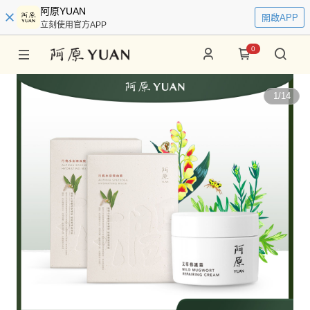
阿原YUAN
開啟APP
立刻使用官方APP
0
1
/
14