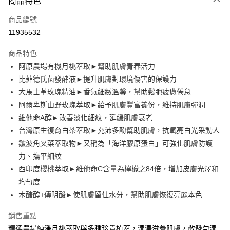
商品特色
信用卡一次付款
商品編號
LINE Pay
11935532
Apple Pay
商品特色
街口支付
阿原農場有機月桃萃取►幫助肌膚青春活力
比菲德氏菌發酵液►提升肌膚對環境傷害的保護力
悠遊付
大馬士革玫瑰精油►香氣細緻溫馨，幫助鬆弛疲憊倦怠
全盈+PAY
阿爾卑斯山野玫瑰萃取►給予肌膚豐富養份，維持肌膚彈潤
維他命A醇►改善淡化細紋，延緩肌膚衰老
大哥付你分期
台灣原生復育白茶萃取►充沛多酚幫助肌膚，抗氧亮白光采動人
相關說明
皺波角叉菜萃取物►又稱為「海洋膠原蛋白」可強化肌膚防護
【大哥付你分期使用說明】
AFTEE先享後付
1.本服務由台灣大哥大提供，台灣大哥大用戶可立即使用無須另外申請。
力、撫平細紋
2.付款方式選擇「大哥付你分期」，訂單成立後會自動跳轉到大哥付的交易
相關說明
西印度櫻桃萃取►維他命C含量為檸檬之84倍，增加皮膚光澤和
流程，驗證手機門號後，選擇欲分期的期數、繳款截止日，確認付款後即完
【關於「AFTEE先享後付」】
均勻度
成交易。
ATM付款
AFTEE先享後付是「在收到商品之後才付款」的支付方式。 讓您購物簡單
3.實際核准額度、可分期數及費用金額請依後續交易確認頁面所載為準。
木醣醇+傳明酸►使肌膚留住水分，幫助肌膚恢復亮麗本色
便利好安心！
4.訂單成立30分鐘內，如未前往確認交易或遇審核未通過，訂單將自動取
１．簡單：不需註冊會員、不需綁卡、不需儲值。
運送方式
消。如遇「轉專審核」未通過狀況，表示未達大哥付你分期系統評分，恕無
２．便利：只要手機號碼，簡訊認證，即可結帳。
銷售重點
法說明評估內容。
３．安心：先確認商品／服務後，再付款。
⭕超取僅提供付款後全家取貨
精選農場純淨月桃萃取與多種珍貴植萃，潤澤滋養肌膚，散發勻潤
【繳款方式說明】