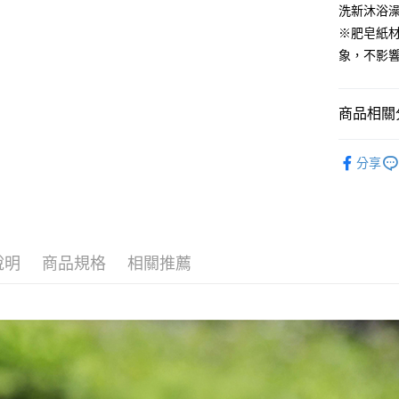
2.透過簡
洗新沐浴澡
付」結帳
帳／街口支
❌未開放
２．訂單
※肥皂紙
３．收到繳
每筆NT$9
象，不影響
【注意事
／ATM／
1.本服務
※ 請注意
⭕超取僅提
用戶於交
絡購買商品
款買賣價
先享後付
每筆NT$1
商品相關分
2.基於同
※ 交易是
資料（包
是否繳費成
黑貓宅配
∣經典肥
用，由本
付客戶支
分享
每筆NT$1
3.完整用
人氣商品
【注意事
離島宅配
１．透過由
💥以草治
交易，需
每筆NT$2
【經典】
求債權轉
２．關於
說明
商品規格
相關推薦
【月桃】
https://aft
３．未成
「AFTE
任。
４．使用「
即時審查
結果請求
５．嚴禁
形，恩沛