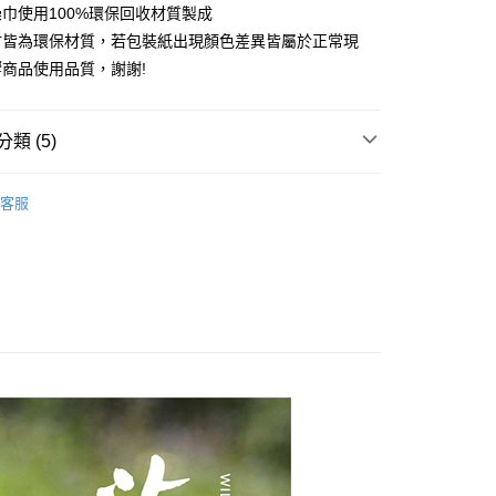
訊連結打開帳單後，可選擇「超商條碼／台灣大直營門市／銀行轉
巾使用100%環保回收材質製成
頁面，進行簡訊認證並確認金額後，即可完成結帳。
付／iPASS MONEY」等通路繳費。
，選取系統將直接取消訂單❌
成立數日內，您將收到繳費通知簡訊。
材皆為環保材質，若包裝紙出現顏色差異皆屬於正常現
費通知簡訊後14天內，點擊此簡訊中的連結，可透過四大超商
99
商品使用品質，謝謝!
項】
網路銀行／等多元方式進行付款，方視為交易完成。
係由「台灣大哥大股份有限公司」（以下簡稱本公司）所提供，讓
：結帳手續完成當下不需立刻繳費，但若您需要取消訂單，請聯
供付款後7-11取貨
易時，得透過本服務購買商品或服務，並由商店將買賣／分期付
的店家。未經商家同意取消之訂單仍視為有效，需透過AFTEE
金債權讓與本公司後，依約使用本公司帳單繳交帳款。
繳納相關費用。
00，滿NT$1,000(含以上)免運費
類 (5)
意付款使用「大哥付你分期」之契約關係目的，商店將以您的個人
否成功請以「AFTEE先享後付 」之結帳頁面顯示為準，若有關於
含姓名、電話或地址）提供予台灣大哥大進項蒐集、處理及利
功／繳費後需取消欲退款等相關疑問，請聯繫「AFTEE先享後
｜線上支付
皂∣
公司與您本人進行分期帳單所需資料之確認、核對及更正。
援中心」
https://netprotections.freshdesk.com/support/home
客服
00，滿NT$1,000(含以上)免運費
戶服務條款，請詳閱以下連結：
https://oppay.tw/userRule
推薦
項】
恩沛科技股份有限公司提供之「AFTEE先享後付」服務完成之
夏 夏日限定組合
依本服務之必要範圍內提供個人資料，並將交易相關給付款項請
80，滿NT$3,000(含以上)免運費
火山艾草全系列
讓予恩沛科技股份有限公司。
個人資料處理事宜，請瀏覽以下網址：
六年深耕最暖心
ee.tw/terms/#terms3
年的使用者請事先徵得法定代理人或監護人之同意方可使用
E先享後付」，若未經同意申辦者引起之損失，本公司不負相關責
AFTEE先享後付」時，將依據個別帳號之用戶狀況，依本公司
核予不同之上限額度；若仍有額度不足之情形，本公司將視審查
用戶進行身份認證。
一人註冊多個帳號或使用他人資訊註冊。若發現惡意使用之情
科技股份有限公司將有權停止該用戶之使用額度並採取法律行