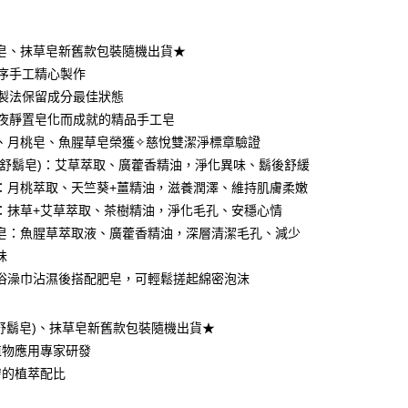
皂、抹草皂新舊款包裝隨機出貨★
工序手工精心製作
冷製法保留成分最佳狀態
日夜靜置皂化而成就的精品手工皂
、月桃皂、魚腥草皂榮獲✧慈悅雙潔淨標章驗證
(舒鬍皂)：艾草萃取、廣藿香精油，淨化異味、鬍後舒緩
分期
：月桃萃取、天竺葵+薑精油，滋養潤澤、維持肌膚柔嫩
：抹草+艾草萃取、茶樹精油，淨化毛孔、安穩心情
你分期使用說明】
享後付
皂：魚腥草萃取液、廣藿香精油，深層清潔毛孔、減少
由台灣大哥大提供，台灣大哥大用戶可立即使用無須另外申請。
式選擇「大哥付你分期」，訂單成立後會自動跳轉到大哥付的交易
味
證手機門號後，選擇欲分期的期數、繳款截止日，確認付款後即
FTEE先享後付」】
浴澡巾沾濕後搭配肥皂，可輕鬆搓起綿密泡沫
。
先享後付是「在收到商品之後才付款」的支付方式。 讓您購物簡單
准額度、可分期數及費用金額請依後續交易確認頁面所載為準。
心！
立30分鐘內，如未前往確認交易或遇審核未通過，訂單將自動取
：不需註冊會員、不需綁卡、不需儲值。
舒鬍皂)、抹草皂新舊款包裝隨機出貨★
「轉專審核」未通過狀況，表示未達大哥付你分期系統評分，恕
：只要手機號碼，簡訊認證，即可結帳。
植物應用專家研發
評估內容。
：先確認商品／服務後，再付款。
式說明】
膚的植萃配比
提供付款後全家取貨
項不併入電信帳單，「大哥付你分期」於每月結算日後寄送繳費提
EE先享後付」結帳流程】
00，滿NT$1,000(含以上)免運費
方式選擇「AFTEE先享後付」後，將跳轉至「AFTEE先享後