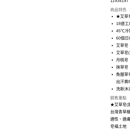
11934197
LINE Pay
商品特色
Apple Pay
★艾草
18道
街口支付
45℃
悠遊付
60個
艾草皂
全盈+PAY
艾草皂
大哥付你
月桃皂
相關說明
抹草皂
【大哥付
AFTEE先
魚腥草
1.本服務
2.付款方
相關說明
出汗異
流程，驗
【關於「A
洗新沐
ATM付款
完成交易
AFTEE
3.實際核
便利好安
銷售重點
4.訂單成
１．簡單
★艾草皂(
消。如遇
２．便利
運送方式
台灣青草
無法說明
３．安心
【繳款方
適性、適
⭕超取僅
1.分期款
【「AFT
皂福土地
醒簡訊。
每筆NT$1
１．於結帳