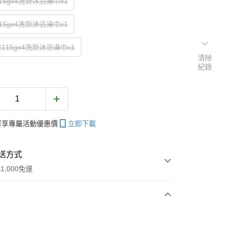
15gx4洗新沐浴澡巾x1
15gx4洗新沐浴澡巾x1
115gx4洗新沐浴澡巾x1
清除
紀錄
帳可享專屬活動優惠價
立即下載
送方式
1,000免運
次付款