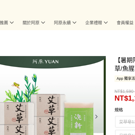
推薦
關於阿原
阿原永續
企業禮贈
會員權益
【暑期
草/魚腥
App 獨享
NT$1,590 
NT$1,
規格
艾草皂1