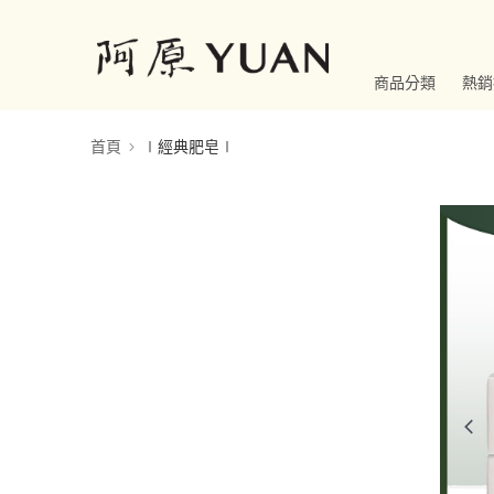
商品分類
熱銷
首頁
∣經典肥皂∣