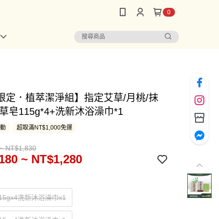
0
限定．植萃潔淨組】指定艾草/月桃/抹
草皂115g*4+洗新沐浴澡巾*1
活動
超取滿NT$1,000免運
~ NT$1,830
180 ~ NT$1,280
15gx4洗新沐浴澡巾x1