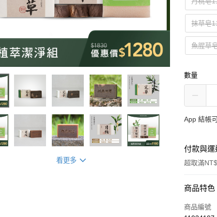
月桃皂1
抹草皂1
魚腥草皂
數量
App 結
付款與運
看更多
超取滿NT$
付款方式
商品特色
信用卡一
商品編號