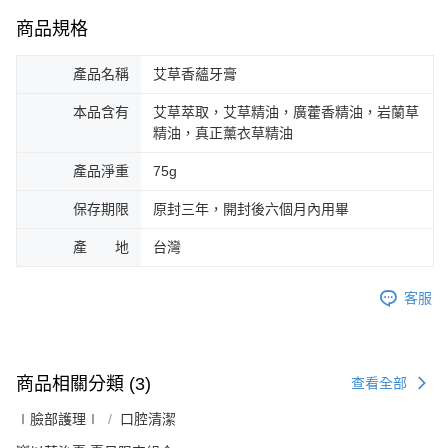
商品規格
產品名稱
艾草香蘊牙膏
本品含有
艾草萃取，艾草精油，廣藿香精油，岩蘭草
精油，真正薰衣草精油
產品淨重
75g
保存期限
原封三年，開封後六個月內用畢
產 地
台灣
客服
商品相關分類 (3)
查看全部
∣臉部護理∣
口腔清潔