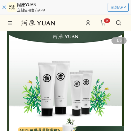
阿原YUAN
開啟APP
立刻使用官方APP
0
1
/
6