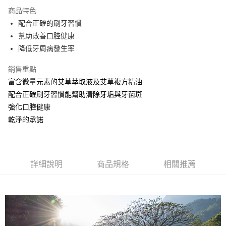
Apple Pay
商品特色
街口支付
配合正確的刷牙習慣
幫助改善口腔健康
悠遊付
降低牙周病發生率
全盈+PAY
銷售重點
大哥付你分期
富含微量元素的艾草萃取液及艾草複方精油
相關說明
配合正確刷牙習慣能幫助清除牙垢與牙菌斑
【大哥付你分期使用說明】
強化口腔健康
AFTEE先享後付
1.本服務由台灣大哥大提供，台灣大哥大用戶可立即使用無須另外申請。
2.付款方式選擇「大哥付你分期」，訂單成立後會自動跳轉到大哥付的交易
乾淨的承諾
相關說明
流程，驗證手機門號後，選擇欲分期的期數、繳款截止日，確認付款後即完
【關於「AFTEE先享後付」】
成交易。
ATM付款
AFTEE先享後付是「在收到商品之後才付款」的支付方式。 讓您購物簡單
3.實際核准額度、可分期數及費用金額請依後續交易確認頁面所載為準。
便利好安心！
4.訂單成立30分鐘內，如未前往確認交易或遇審核未通過，訂單將自動取
１．簡單：不需註冊會員、不需綁卡、不需儲值。
運送方式
詳細說明
商品規格
相關推薦
消。如遇「轉專審核」未通過狀況，表示未達大哥付你分期系統評分，恕無
２．便利：只要手機號碼，簡訊認證，即可結帳。
法說明評估內容。
３．安心：先確認商品／服務後，再付款。
⭕超取僅提供付款後全家取貨
【繳款方式說明】
1.分期款項不併入電信帳單，「大哥付你分期」於每月結算日後寄送繳費提
每筆NT$100，滿NT$1,000(含以上)免運費
【「AFTEE先享後付」結帳流程】
醒簡訊。
１．於結帳方式選擇「AFTEE先享後付」後，將跳轉至「AFTEE先享後付」
2.透過簡訊連結打開帳單後，可選擇「超商條碼／台灣大直營門市／銀行轉
❌未開放，選取系統將直接取消訂單❌
結帳頁面，進行簡訊認證並確認金額後，即可完成結帳。
帳／街口支付／iPASS MONEY」等通路繳費。
２．訂單成立數日內，您將收到繳費通知簡訊。