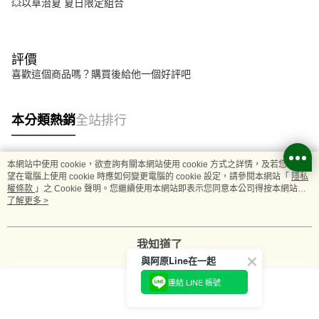
💥以草治夏 夏日限定組合
評價
喜歡這個商品嗎？購買後給他一個好評吧
本分類熱銷
全站排行
本網站中使用 cookie，欲查詢有關本網站使用 cookie 方式之詳情，及若您不希
熱門標籤
望在電腦上使用 cookie 時應如何變更電腦的 cookie 設定，請參閱本網站「
隱私
權條款
」之 Cookie 聲明。您繼續使用本網站即表示您同意本公司得按本網站使
用條款之 Cookie 聲明使用 cookie。
了解更多 >
我知道了
與阿原Line在一起
連結 LINE 帳號