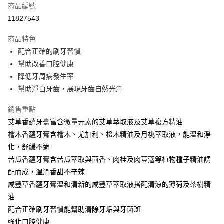
商品編號
LINE Pay
11827543
Apple Pay
商品特色
街口支付
配合正確的刷牙習慣
幫助改善口腔健康
悠遊付
降低牙周病發生率
全盈+PAY
幫助淨白牙齒，展現牙齒自然光澤
大哥付你分期
銷售重點
相關說明
艾草香蘊牙膏富含微量元素的艾草萃取液及艾草複方精油
【大哥付你分期使用說明】
檜木香蘊牙膏含檜木、尤加利、松木精油及月桃萃取液，能溫和淨
AFTEE先享後付
1.本服務由台灣大哥大提供，台灣大哥大用戶可立即使用無須另外申請。
2.付款方式選擇「大哥付你分期」，訂單成立後會自動跳轉到大哥付的交易
化，舒緩不適
相關說明
流程，驗證手機門號後，選擇欲分期的期數、繳款截止日，確認付款後即完
苦瓜香蘊牙膏含苦瓜萃取與茴香、肉桂及肉荳蔻等植物種子精油調
【關於「AFTEE先享後付」】
成交易。
ATM付款
AFTEE先享後付是「在收到商品之後才付款」的支付方式。 讓您購物簡單
配而成，溫潤香甜不辛辣
3.實際核准額度、可分期數及費用金額請依後續交易確認頁面所載為準。
便利好安心！
4.訂單成立30分鐘內，如未前往確認交易或遇審核未通過，訂單將自動取
咸豐草香蘊牙膏溫和清新的咸豐草萃取液搭配清涼的薄荷及茶樹精
１．簡單：不需註冊會員、不需綁卡、不需儲值。
運送方式
消。如遇「轉專審核」未通過狀況，表示未達大哥付你分期系統評分，恕無
２．便利：只要手機號碼，簡訊認證，即可結帳。
油
法說明評估內容。
３．安心：先確認商品／服務後，再付款。
⭕超取僅提供付款後全家取貨
配合正確刷牙習慣能幫助清除牙垢與牙菌斑
【繳款方式說明】
1.分期款項不併入電信帳單，「大哥付你分期」於每月結算日後寄送繳費提
每筆NT$100，滿NT$1,000(含以上)免運費
強化口腔健康
【「AFTEE先享後付」結帳流程】