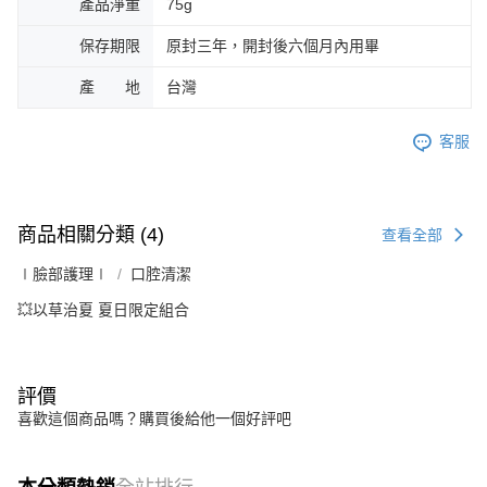
產品淨重
75g
保存期限
原封三年，開封後六個月內用畢
產 地
台灣
客服
商品相關分類 (4)
查看全部
∣臉部護理∣
口腔清潔
💥以草治夏 夏日限定組合
評價
喜歡這個商品嗎？購買後給他一個好評吧