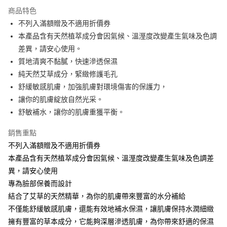
Apple Pay
商品特色
街口支付
不列入滿額贈及不適用折價券
本產品含有天然植萃成分會因氣候、溫溼度改變產生氣味及色調
悠遊付
差異，請安心使用。
全盈+PAY
質地清爽不黏膩，快速滲透保濕
純天然艾草成分，緊緻修護毛孔
大哥付你分期
舒緩敏感肌膚，加強肌膚對環境傷害的保護力，
相關說明
讓你的肌膚綻放自然光采。
【大哥付你分期使用說明】
AFTEE先享後付
1.本服務由台灣大哥大提供，台灣大哥大用戶可立即使用無須另外申請。
舒敏補水，讓你的肌膚重獲平衡。
2.付款方式選擇「大哥付你分期」，訂單成立後會自動跳轉到大哥付的交易
相關說明
流程，驗證手機門號後，選擇欲分期的期數、繳款截止日，確認付款後即完
銷售重點
【關於「AFTEE先享後付」】
成交易。
ATM付款
AFTEE先享後付是「在收到商品之後才付款」的支付方式。 讓您購物簡單
不列入滿額贈及不適用折價券
3.實際核准額度、可分期數及費用金額請依後續交易確認頁面所載為準。
便利好安心！
4.訂單成立30分鐘內，如未前往確認交易或遇審核未通過，訂單將自動取
本產品含有天然植萃成分會因氣候、溫溼度改變產生氣味及色調差
１．簡單：不需註冊會員、不需綁卡、不需儲值。
運送方式
消。如遇「轉專審核」未通過狀況，表示未達大哥付你分期系統評分，恕無
２．便利：只要手機號碼，簡訊認證，即可結帳。
異，請安心使用
法說明評估內容。
３．安心：先確認商品／服務後，再付款。
⭕超取僅提供付款後全家取貨
專為臉部保養而設計
【繳款方式說明】
1.分期款項不併入電信帳單，「大哥付你分期」於每月結算日後寄送繳費提
每筆NT$100，滿NT$1,000(含以上)免運費
結合了艾草的天然精華，為你的肌膚帶來豐富的水分補給
【「AFTEE先享後付」結帳流程】
醒簡訊。
１．於結帳方式選擇「AFTEE先享後付」後，將跳轉至「AFTEE先享後付」
不僅能舒緩敏感肌膚，還能有效地補水保濕，讓肌膚保持水潤細緻
2.透過簡訊連結打開帳單後，可選擇「超商條碼／台灣大直營門市／銀行轉
❌未開放，選取系統將直接取消訂單❌
結帳頁面，進行簡訊認證並確認金額後，即可完成結帳。
帳／街口支付／iPASS MONEY」等通路繳費。
擁有豐富的草本成分，它能夠深層滲透肌膚，為你帶來舒適的保濕
２．訂單成立數日內，您將收到繳費通知簡訊。