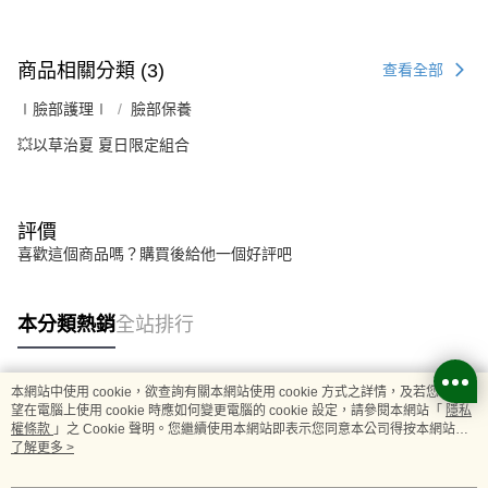
商品相關分類 (3)
查看全部
∣臉部護理∣
臉部保養
💥以草治夏 夏日限定組合
評價
喜歡這個商品嗎？購買後給他一個好評吧
本分類熱銷
全站排行
本網站中使用 cookie，欲查詢有關本網站使用 cookie 方式之詳情，及若您不希
熱門標籤
望在電腦上使用 cookie 時應如何變更電腦的 cookie 設定，請參閱本網站「
隱私
權條款
」之 Cookie 聲明。您繼續使用本網站即表示您同意本公司得按本網站使
用條款之 Cookie 聲明使用 cookie。
了解更多 >