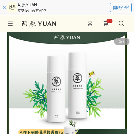
阿原YUAN
開啟APP
立刻使用官方APP
0
1
/
7