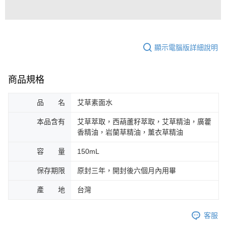
顯示電腦版詳細說明
商品規格
品 名
艾草素面水
本品含有
艾草萃取，西葫蘆籽萃取，艾草精油，廣藿
香精油，岩蘭草精油，薰衣草精油
容 量
150mL
保存期限
原封三年，開封後六個月內用畢
產 地
台灣
客服