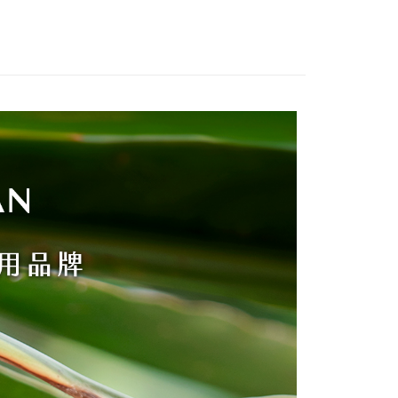
項】
恩沛科技股份有限公司提供之「AFTEE先享後付」服務完成之
依本服務之必要範圍內提供個人資料，並將交易相關給付款項請
80，滿NT$3,000(含以上)免運費
讓予恩沛科技股份有限公司。
個人資料處理事宜，請瀏覽以下網址：
ee.tw/terms/#terms3
年的使用者請事先徵得法定代理人或監護人之同意方可使用
E先享後付」，若未經同意申辦者引起之損失，本公司不負相關責
AFTEE先享後付」時，將依據個別帳號之用戶狀況，依本公司
核予不同之上限額度；若仍有額度不足之情形，本公司將視審查
用戶進行身份認證。
一人註冊多個帳號或使用他人資訊註冊。若發現惡意使用之情
科技股份有限公司將有權停止該用戶之使用額度並採取法律行