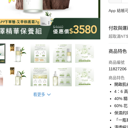
App 結
付款與運
超取滿NT$
付款方式
商品特色
信用卡一
商品編號
11827206
LINE Pay
商品特色
Apple Pay
開啟肌
4：6
街口支付
看更多
40%
悠遊付
60%
保濕的
全盈+PAY
「一瓶
大哥付你
清透純