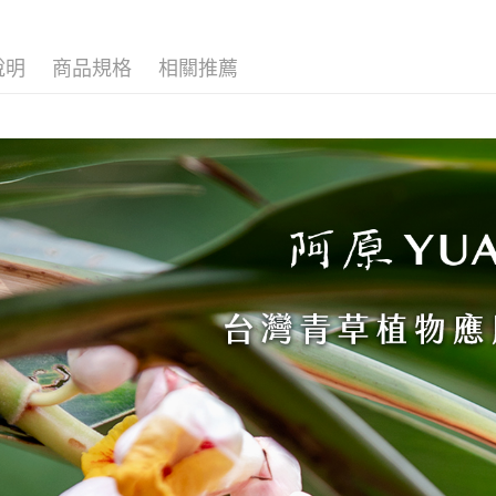
【注意事
離島宅配
１．透過由
交易，需
每筆NT$2
求債權轉
說明
商品規格
相關推薦
２．關於
https://aft
３．未成
「AFTE
任。
４．使用「
即時審查
結果請求
５．嚴禁
形，恩沛
動。