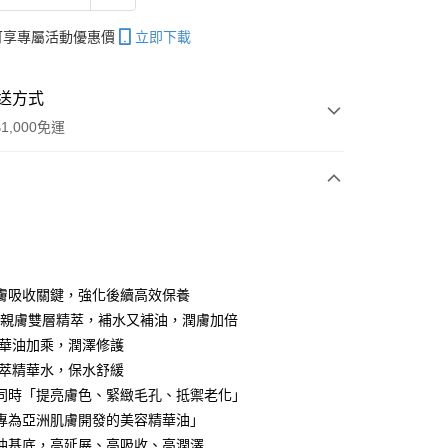
帳可享專屬活動優惠價
立即下載
送方式
1,000免運
次付款
膚吸收關鍵，強化後續高效保養
 高親膚雙層精萃，補水又補油，潤膚加倍
 精華油加乘，潤澤修護
 花萃精華水，保水舒緩
同時「提亮膚色、緊緻毛孔、抵禦老化」
專為亞洲肌膚開發的美容精華油」
分期
油基底，高延展、高吸收、高潤澤