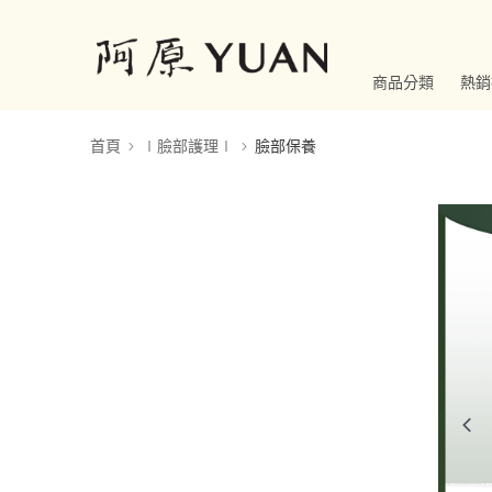
商品分類
熱銷
首頁
∣臉部護理∣
臉部保養