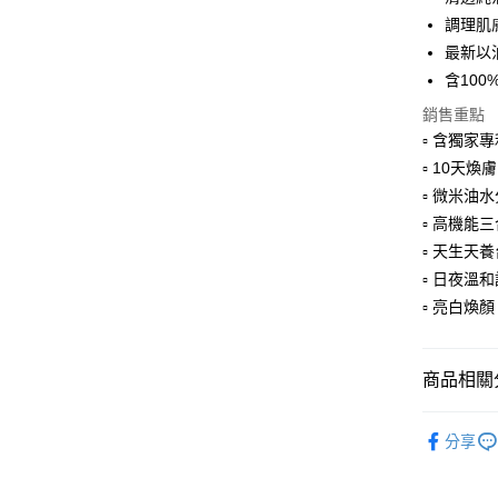
相關說明
調理肌
【大哥付
AFTEE先
最新以
1.本服務
2.付款方
相關說明
含10
流程，驗
【關於「A
銷售重點
ATM付款
完成交易
AFTEE
3.實際核
▫︎ 含獨
便利好安
4.訂單成
１．簡單
▫︎ 10天
消。如遇
２．便利
運送方式
▫︎ 微米
無法說明
３．安心
【繳款方
▫︎ 高機
⭕超取僅
1.分期款
【「AFT
▫︎ 天生
醒簡訊。
每筆NT$1
１．於結帳
2.透過簡
▫︎ 日夜
付」結帳
帳／街口支
❌未開放
２．訂單
▫︎ 亮白
３．收到繳
每筆NT$9
【注意事
／ATM／
1.本服務
※ 請注意
⭕超取僅提
用戶於交
商品相關分
絡購買商品
款買賣價
先享後付
每筆NT$1
2.基於同
※ 交易是
∣臉部護
資料（包
是否繳費成
分享
黑貓宅配
用，由本
💥以草治
付客戶支
每筆NT$1
3.完整用
【月桃】