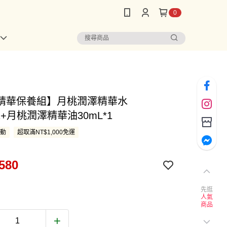
0
精華保養組】月桃潤澤精華水
*1+月桃潤澤精華油30mL*1
活動
超取滿NT$1,000免運
580
先逛
人氣
商品