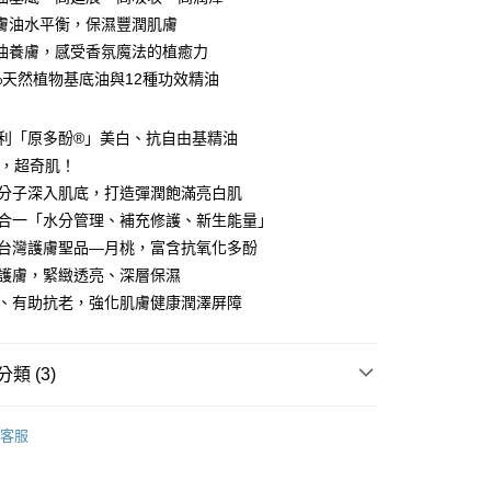
膚油水平衡，保濕豐潤肌膚
你分期使用說明】
享後付
油養膚，感受香氛魔法的植癒力
由台灣大哥大提供，台灣大哥大用戶可立即使用無須另外申請。
式選擇「大哥付你分期」，訂單成立後會自動跳轉到大哥付的交易
0%天然植物基底油與12種功效精油
證手機門號後，選擇欲分期的期數、繳款截止日，確認付款後即
FTEE先享後付」】
。
先享後付是「在收到商品之後才付款」的支付方式。 讓您購物簡單
准額度、可分期數及費用金額請依後續交易確認頁面所載為準。
家專利「原多酚®」美白、抗自由基精油
心！
立30分鐘內，如未前往確認交易或遇審核未通過，訂單將自動取
：不需註冊會員、不需綁卡、不需儲值。
煥膚，超奇肌！
「轉專審核」未通過狀況，表示未達大哥付你分期系統評分，恕
：只要手機號碼，簡訊認證，即可結帳。
油水分子深入肌底，打造彈潤飽滿亮白肌
評估內容。
：先確認商品／服務後，再付款。
式說明】
能三合一「水分管理、補充修護、新生能量」
提供付款後全家取貨
項不併入電信帳單，「大哥付你分期」於每月結算日後寄送繳費提
EE先享後付」結帳流程】
天養台灣護膚聖品—月桃，富含抗氧化多酚
00，滿NT$1,000(含以上)免運費
方式選擇「AFTEE先享後付」後，將跳轉至「AFTEE先享後
訊連結打開帳單後，可選擇「超商條碼／台灣大直營門市／銀行轉
溫和護膚，緊緻透亮、深層保濕
頁面，進行簡訊認證並確認金額後，即可完成結帳。
付／iPASS MONEY」等通路繳費。
，選取系統將直接取消訂單❌
成立數日內，您將收到繳費通知簡訊。
煥顏、有助抗老，強化肌膚健康潤澤屏障
費通知簡訊後14天內，點擊此簡訊中的連結，可透過四大超商
99
項】
網路銀行／等多元方式進行付款，方視為交易完成。
係由「台灣大哥大股份有限公司」（以下簡稱本公司）所提供，讓
：結帳手續完成當下不需立刻繳費，但若您需要取消訂單，請聯
供付款後7-11取貨
易時，得透過本服務購買商品或服務，並由商店將買賣／分期付
類 (3)
的店家。未經商家同意取消之訂單仍視為有效，需透過AFTEE
金債權讓與本公司後，依約使用本公司帳單繳交帳款。
繳納相關費用。
00，滿NT$1,000(含以上)免運費
意付款使用「大哥付你分期」之契約關係目的，商店將以您的個人
否成功請以「AFTEE先享後付 」之結帳頁面顯示為準，若有關於
理∣
臉部保養
含姓名、電話或地址）提供予台灣大哥大進項蒐集、處理及利
功／繳費後需取消欲退款等相關疑問，請聯繫「AFTEE先享後
客服
｜線上支付
公司與您本人進行分期帳單所需資料之確認、核對及更正。
夏 夏日限定組合
援中心」
https://netprotections.freshdesk.com/support/home
00，滿NT$1,000(含以上)免運費
戶服務條款，請詳閱以下連結：
https://oppay.tw/userRule
六年深耕最暖心