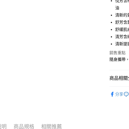
悅芳含
油
街口支付
清新的
悠遊付
舒芳含
舒緩肌
全盈+PAY
清芳含
大哥付你
清新提
相關說明
銷售重點
【大哥付
AFTEE先
隨身攜帶
1.本服務
2.付款方
相關說明
流程，驗
【關於「A
ATM付款
完成交易
AFTEE
商品相關分
3.實際核
便利好安
4.訂單成
１．簡單
∣療癒居
消。如遇
２．便利
運送方式
分享
無法說明
３．安心
💥以草治
【繳款方
⭕超取僅
1.分期款
【「AFT
醒簡訊。
每筆NT$1
１．於結帳
2.透過簡
付」結帳
帳／街口支
❌未開放
２．訂單
說明
商品規格
相關推薦
３．收到繳