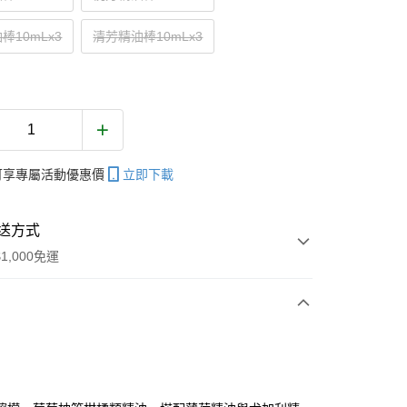
棒10mLx3
清芳精油棒10mLx3
帳可享專屬活動優惠價
立即下載
送方式
1,000免運
次付款