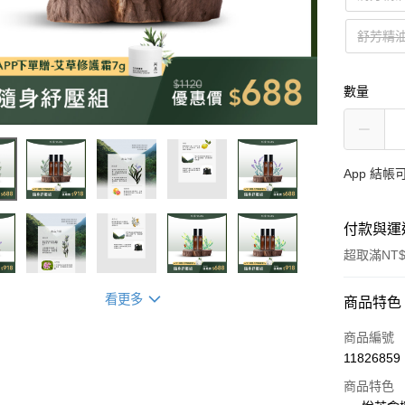
舒芳精油
數量
App 結
付款與運
超取滿NT$
看更多
付款方式
商品特色
信用卡一
商品編號
11826859
LINE Pay
商品特色
Apple Pay