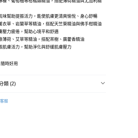
檸檬、葡萄柚等柑橘類精油，搭配薄荷精油與尤加利精
氣味幫助提振活力，能使肌膚更清爽愉悅、身心舒暢
薰衣草、岩蘭草等精油，搭配天竺葵精油與佛手柑精油
膚壓力疲倦，幫助心境平和舒適
綠薄荷、艾草等精油，搭配茶樹、廣藿香精油
分期
振肌膚活力，幫助淨化與舒緩肌膚壓力
你分期使用說明】
享後付
，隨時好用
由台灣大哥大提供，台灣大哥大用戶可立即使用無須另外申請。
式選擇「大哥付你分期」，訂單成立後會自動跳轉到大哥付的交易
證手機門號後，選擇欲分期的期數、繳款截止日，確認付款後即
FTEE先享後付」】
。
先享後付是「在收到商品之後才付款」的支付方式。 讓您購物簡單
類 (2)
准額度、可分期數及費用金額請依後續交易確認頁面所載為準。
心！
立30分鐘內，如未前往確認交易或遇審核未通過，訂單將自動取
：不需註冊會員、不需綁卡、不需儲值。
家∣
舒壓精油棒
「轉專審核」未通過狀況，表示未達大哥付你分期系統評分，恕
：只要手機號碼，簡訊認證，即可結帳。
客服
評估內容。
：先確認商品／服務後，再付款。
夏 夏日限定組合
式說明】
提供付款後全家取貨
項不併入電信帳單，「大哥付你分期」於每月結算日後寄送繳費提
EE先享後付」結帳流程】
00，滿NT$1,000(含以上)免運費
方式選擇「AFTEE先享後付」後，將跳轉至「AFTEE先享後
訊連結打開帳單後，可選擇「超商條碼／台灣大直營門市／銀行轉
頁面，進行簡訊認證並確認金額後，即可完成結帳。
付／iPASS MONEY」等通路繳費。
，選取系統將直接取消訂單❌
成立數日內，您將收到繳費通知簡訊。
費通知簡訊後14天內，點擊此簡訊中的連結，可透過四大超商