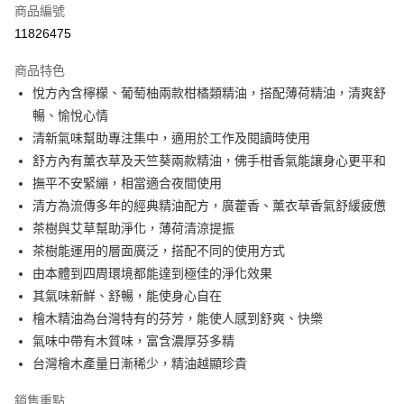
商品編號
LINE Pay
11826475
Apple Pay
商品特色
街口支付
悅方內含檸檬、葡萄柚兩款柑橘類精油，搭配薄荷精油，清爽舒
暢、愉悅心情
悠遊付
清新氣味幫助專注集中，適用於工作及閱讀時使用
全盈+PAY
舒方內有薰衣草及天竺葵兩款精油，佛手柑香氣能讓身心更平和
撫平不安緊繃，相當適合夜間使用
大哥付你分期
清方為流傳多年的經典精油配方，廣藿香、薰衣草香氣舒緩疲憊
相關說明
茶樹與艾草幫助淨化，薄荷清涼提振
【大哥付你分期使用說明】
AFTEE先享後付
1.本服務由台灣大哥大提供，台灣大哥大用戶可立即使用無須另外申請。
茶樹能運用的層面廣泛，搭配不同的使用方式
2.付款方式選擇「大哥付你分期」，訂單成立後會自動跳轉到大哥付的交易
相關說明
由本體到四周環境都能達到極佳的淨化效果
流程，驗證手機門號後，選擇欲分期的期數、繳款截止日，確認付款後即完
【關於「AFTEE先享後付」】
其氣味新鮮、舒暢，能使身心自在
成交易。
ATM付款
AFTEE先享後付是「在收到商品之後才付款」的支付方式。 讓您購物簡單
3.實際核准額度、可分期數及費用金額請依後續交易確認頁面所載為準。
檜木精油為台灣特有的芬芳，能使人感到舒爽、快樂
便利好安心！
4.訂單成立30分鐘內，如未前往確認交易或遇審核未通過，訂單將自動取
１．簡單：不需註冊會員、不需綁卡、不需儲值。
氣味中帶有木質味，富含濃厚芬多精
運送方式
消。如遇「轉專審核」未通過狀況，表示未達大哥付你分期系統評分，恕無
２．便利：只要手機號碼，簡訊認證，即可結帳。
法說明評估內容。
台灣檜木產量日漸稀少，精油越顯珍貴
３．安心：先確認商品／服務後，再付款。
⭕超取僅提供付款後全家取貨
【繳款方式說明】
1.分期款項不併入電信帳單，「大哥付你分期」於每月結算日後寄送繳費提
每筆NT$100，滿NT$1,000(含以上)免運費
銷售重點
【「AFTEE先享後付」結帳流程】