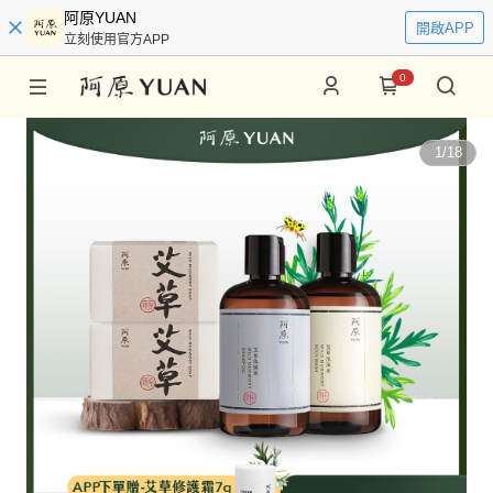
阿原YUAN
開啟APP
立刻使用官方APP
0
1
/
18