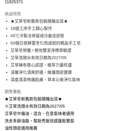
11825371
Apple Pay
商品特色
街口支付
★艾草皂新舊款包裝隨機出貨★
18道工序手工精心製作
悠遊付
45℃冷製法保留成分最佳狀態
全盈+PAY
60個日夜靜置皂化而成就的精品手工皂
艾草皂榮獲✧慈悅雙潔淨標章驗證
大哥付你分期
艾草洗頭水有效日期為2027/05
相關說明
艾草擁有慈心認證，植萃力量旺盛
【大哥付你分期使用說明】
AFTEE先享後付
1.本服務由台灣大哥大提供，台灣大哥大用戶可立即使用無須另外申請。
深層淨化清爽舒適，維護頭皮健康
2.付款方式選擇「大哥付你分期」，訂單成立後會自動跳轉到大哥付的交易
相關說明
深度清潔修護肌膚，草本沁香淨化氣味
流程，驗證手機門號後，選擇欲分期的期數、繳款截止日，確認付款後即完
【關於「AFTEE先享後付」】
成交易。
ATM付款
AFTEE先享後付是「在收到商品之後才付款」的支付方式。 讓您購物簡單
銷售重點
3.實際核准額度、可分期數及費用金額請依後續交易確認頁面所載為準。
便利好安心！
4.訂單成立30分鐘內，如未前往確認交易或遇審核未通過，訂單將自動取
★艾草皂新舊款包裝隨機出貨★
１．簡單：不需註冊會員、不需綁卡、不需儲值。
運送方式
消。如遇「轉專審核」未通過狀況，表示未達大哥付你分期系統評分，恕無
２．便利：只要手機號碼，簡訊認證，即可結帳。
※艾草洗頭水有效日期為2027/05
法說明評估內容。
３．安心：先確認商品／服務後，再付款。
⭕超取僅提供付款後全家取貨
艾草皂中偏油、混合、在意氣味者適用
【繳款方式說明】
1.分期款項不併入電信帳單，「大哥付你分期」於每月結算日後寄送繳費提
每筆NT$100，滿NT$1,000(含以上)免運費
洗去多餘油脂，幫助秀髮倍感蓬鬆豐盈
【「AFTEE先享後付」結帳流程】
醒簡訊。
１．於結帳方式選擇「AFTEE先享後付」後，將跳轉至「AFTEE先享後付」
油性頭皮適用推薦
2.透過簡訊連結打開帳單後，可選擇「超商條碼／台灣大直營門市／銀行轉