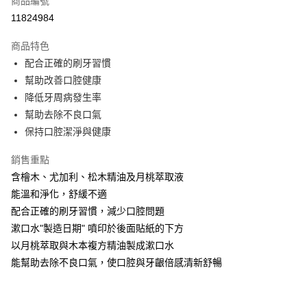
商品編號
LINE Pay
11824984
Apple Pay
商品特色
街口支付
配合正確的刷牙習慣
幫助改善口腔健康
悠遊付
降低牙周病發生率
全盈+PAY
幫助去除不良口氣
保持口腔潔淨與健康
大哥付你分期
相關說明
銷售重點
【大哥付你分期使用說明】
含檜木、尤加利、松木精油及月桃萃取液
AFTEE先享後付
1.本服務由台灣大哥大提供，台灣大哥大用戶可立即使用無須另外申請。
2.付款方式選擇「大哥付你分期」，訂單成立後會自動跳轉到大哥付的交易
能溫和淨化，舒緩不適
相關說明
流程，驗證手機門號後，選擇欲分期的期數、繳款截止日，確認付款後即完
配合正確的刷牙習慣，減少口腔問題
【關於「AFTEE先享後付」】
成交易。
ATM付款
AFTEE先享後付是「在收到商品之後才付款」的支付方式。 讓您購物簡單
漱口水"製造日期" 噴印於後面貼紙的下方
3.實際核准額度、可分期數及費用金額請依後續交易確認頁面所載為準。
便利好安心！
4.訂單成立30分鐘內，如未前往確認交易或遇審核未通過，訂單將自動取
以月桃萃取與木本複方精油製成漱口水
１．簡單：不需註冊會員、不需綁卡、不需儲值。
運送方式
消。如遇「轉專審核」未通過狀況，表示未達大哥付你分期系統評分，恕無
２．便利：只要手機號碼，簡訊認證，即可結帳。
能幫助去除不良口氣，使口腔與牙齦倍感清新舒暢
法說明評估內容。
３．安心：先確認商品／服務後，再付款。
⭕超取僅提供付款後全家取貨
【繳款方式說明】
1.分期款項不併入電信帳單，「大哥付你分期」於每月結算日後寄送繳費提
每筆NT$100，滿NT$1,000(含以上)免運費
【「AFTEE先享後付」結帳流程】
醒簡訊。