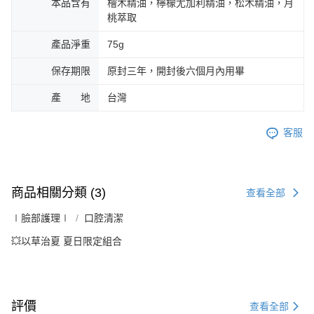
本品含有
檜木精油，檸檬尤加利精油，松木精油，月
桃萃取
產品淨重
75g
保存期限
原封三年，開封後六個月內用畢
產 地
台灣
客服
商品相關分類 (3)
查看全部
∣臉部護理∣
口腔清潔
💥以草治夏 夏日限定組合
評價
查看全部