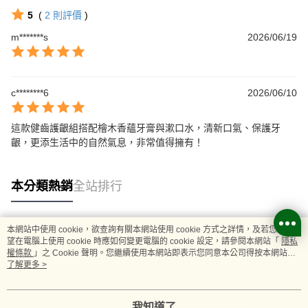
5
(
2
則評價
)
m*******s
2026/06/19
c********6
2026/06/10
這款健齒護齦組搭配檜木香蘊牙膏與漱口水，清新口氣、保護牙
齦，更添生活中的自然氣息，非常值得擁有！
本分類熱銷
全站排行
本網站中使用 cookie，欲查詢有關本網站使用 cookie 方式之詳情，及若您不希
熱門標籤
望在電腦上使用 cookie 時應如何變更電腦的 cookie 設定，請參閱本網站「
隱私
權條款
」之 Cookie 聲明。您繼續使用本網站即表示您同意本公司得按本網站使
用條款之 Cookie 聲明使用 cookie。
了解更多 >
我知道了