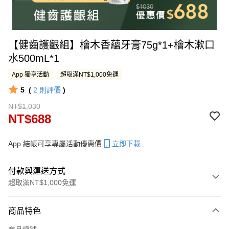
【健齒護齦組】檜木香蘊牙膏75g*1+檜木漱口
水500mL*1
App 獨享活動
超取滿NT$1,000免運
5
(
2
則評價
)
NT$1,030
NT$688
App 結帳可享專屬活動優惠價
立即下載
付款與運送方式
超取滿NT$1,000免運
付款方式
商品特色
信用卡一次付款