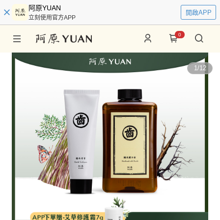
阿原YUAN
開啟APP
立刻使用官方APP
0
1
/
12