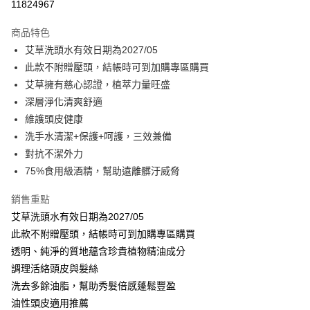
11824967
Apple Pay
商品特色
街口支付
艾草洗頭水有效日期為2027/05
此款不附贈壓頭，結帳時可到加購專區購買
悠遊付
艾草擁有慈心認證，植萃力量旺盛
全盈+PAY
深層淨化清爽舒適
維護頭皮健康
大哥付你分期
洗手水清潔+保護+呵護，三效兼備
相關說明
對抗不潔外力
【大哥付你分期使用說明】
AFTEE先享後付
1.本服務由台灣大哥大提供，台灣大哥大用戶可立即使用無須另外申請。
75%食用級酒精，幫助遠離髒汙威脅
2.付款方式選擇「大哥付你分期」，訂單成立後會自動跳轉到大哥付的交易
相關說明
流程，驗證手機門號後，選擇欲分期的期數、繳款截止日，確認付款後即完
銷售重點
【關於「AFTEE先享後付」】
成交易。
ATM付款
AFTEE先享後付是「在收到商品之後才付款」的支付方式。 讓您購物簡單
艾草洗頭水有效日期為2027/05
3.實際核准額度、可分期數及費用金額請依後續交易確認頁面所載為準。
便利好安心！
4.訂單成立30分鐘內，如未前往確認交易或遇審核未通過，訂單將自動取
此款不附贈壓頭，結帳時可到加購專區購買
１．簡單：不需註冊會員、不需綁卡、不需儲值。
運送方式
消。如遇「轉專審核」未通過狀況，表示未達大哥付你分期系統評分，恕無
２．便利：只要手機號碼，簡訊認證，即可結帳。
透明、純淨的質地蘊含珍貴植物精油成分
法說明評估內容。
３．安心：先確認商品／服務後，再付款。
⭕超取僅提供付款後全家取貨
調理活絡頭皮與髮絲
【繳款方式說明】
1.分期款項不併入電信帳單，「大哥付你分期」於每月結算日後寄送繳費提
每筆NT$100，滿NT$1,000(含以上)免運費
洗去多餘油脂，幫助秀髮倍感蓬鬆豐盈
【「AFTEE先享後付」結帳流程】
醒簡訊。
１．於結帳方式選擇「AFTEE先享後付」後，將跳轉至「AFTEE先享後付」
油性頭皮適用推薦
2.透過簡訊連結打開帳單後，可選擇「超商條碼／台灣大直營門市／銀行轉