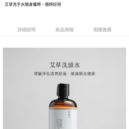
❌未開放，選取系統將直接取消訂單❌
結帳頁面，進行簡訊認證並確認金額後，即可完成結帳。
帳／街口支付／iPASS MONEY」等通路繳費。
艾草洗手水隨身攜帶，隨時好用
２．訂單成立數日內，您將收到繳費通知簡訊。
每筆NT$999
３．收到繳費通知簡訊後14天內，點擊此簡訊中的連結，可透過四大超商／
【注意事項】
ATM／網路銀行／等多元方式進行付款，方視為交易完成。
⭕超取僅提供付款後7-11取貨
1.本服務係由「台灣大哥大股份有限公司」（以下簡稱本公司）所提供，讓
※ 請注意：結帳手續完成當下不需立刻繳費，但若您需要取消訂單，請聯絡
用戶於交易時，得透過本服務購買商品或服務，並由商店將買賣／分期付款
每筆NT$100，滿NT$1,000(含以上)免運費
購買商品的店家。未經商家同意取消之訂單仍視為有效，需透過AFTEE先享
買賣價金債權讓與本公司後，依約使用本公司帳單繳交帳款。
詳細說明
商品規格
相關推薦
後付繳納相關費用。
2.基於同意付款使用「大哥付你分期」之契約關係目的，商店將以您的個人
黑貓宅配｜線上支付
※ 交易是否成功請以「AFTEE先享後付 」之結帳頁面顯示為準，若有關於
資料（包含姓名、電話或地址）提供予台灣大哥大進項蒐集、處理及利用，
是否繳費成功／繳費後需取消欲退款等相關疑問，請聯繫「AFTEE先享後付
每筆NT$100，滿NT$1,000(含以上)免運費
由本公司與您本人進行分期帳單所需資料之確認、核對及更正。
客戶支援中心」
https://netprotections.freshdesk.com/support/home
3.完整用戶服務條款，請詳閱以下連結：
https://oppay.tw/userRule
離島宅配
【注意事項】
１．透過由恩沛科技股份有限公司提供之「AFTEE先享後付」服務完成之交
每筆NT$280，滿NT$3,000(含以上)免運費
易，需依本服務之必要範圍內提供個人資料，並將交易相關給付款項請求債
權轉讓予恩沛科技股份有限公司。
２．關於個人資料處理事宜，請瀏覽以下網址：
https://aftee.tw/terms/#terms3
３．未成年的使用者請事先徵得法定代理人或監護人之同意方可使用
「AFTEE先享後付」，若未經同意申辦者引起之損失，本公司不負相關責
任。
４．使用「AFTEE先享後付」時，將依據個別帳號之用戶狀況，依本公司即
時審查核予不同之上限額度；若仍有額度不足之情形，本公司將視審查結果
請求用戶進行身份認證。
５．嚴禁一人註冊多個帳號或使用他人資訊註冊。若發現惡意使用之情形，
恩沛科技股份有限公司將有權停止該用戶之使用額度並採取法律行動。