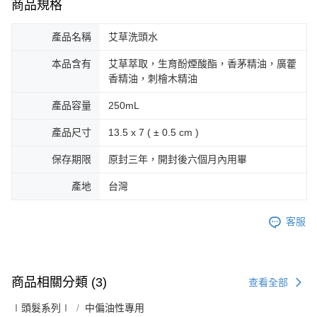
商品規格
產品名稱
艾草洗頭水
本品含有
艾草萃取，生育酚煙酸酯，香茅精油，廣藿
香精油，刺檜木精油
產品容量
250mL
產品尺寸
13.5 x 7 ( ± 0.5 cm )
保存期限
原封三年，開封後六個月內用畢
產地
台灣
客服
商品相關分類 (3)
查看全部
∣頭髮系列∣
中偏油性專用