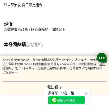
💥以草治夏 夏日限定組合
評價
喜歡這個商品嗎？購買後給他一個好評吧
本分類熱銷
全站排行
本網站中使用 cookie，欲查詢有關本網站使用 cookie 方式之詳情，及若您不希
熱門標籤
望在電腦上使用 cookie 時應如何變更電腦的 cookie 設定，請參閱本網站「
隱私
權條款
」之 Cookie 聲明。您繼續使用本網站即表示您同意本公司得按本網站使
用條款之 Cookie 聲明使用 cookie。
了解更多 >
我知道了
與阿原Line在一起
連結 LINE 帳號