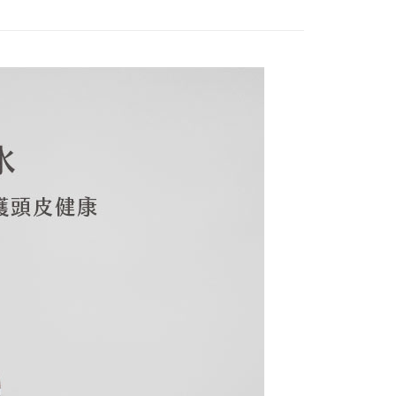
項】
恩沛科技股份有限公司提供之「AFTEE先享後付」服務完成之
依本服務之必要範圍內提供個人資料，並將交易相關給付款項請
80，滿NT$3,000(含以上)免運費
讓予恩沛科技股份有限公司。
個人資料處理事宜，請瀏覽以下網址：
ee.tw/terms/#terms3
年的使用者請事先徵得法定代理人或監護人之同意方可使用
E先享後付」，若未經同意申辦者引起之損失，本公司不負相關責
AFTEE先享後付」時，將依據個別帳號之用戶狀況，依本公司
核予不同之上限額度；若仍有額度不足之情形，本公司將視審查
用戶進行身份認證。
一人註冊多個帳號或使用他人資訊註冊。若發現惡意使用之情
科技股份有限公司將有權停止該用戶之使用額度並採取法律行