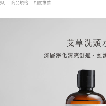
【注意事
說明
商品規格
相關推薦
離島宅配
１．透過由
交易，需
每筆NT$2
求債權轉
２．關於
https://aft
３．未成
「AFTE
任。
４．使用「
即時審查
結果請求
５．嚴禁
形，恩沛
動。