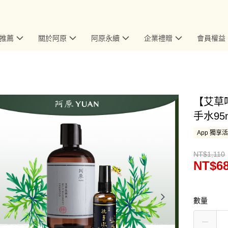
推薦
關於阿原
阿原永續
企業禮贈
會員權益
【艾草
手水95
App 獨享
NT$1,110
NT$6
數量