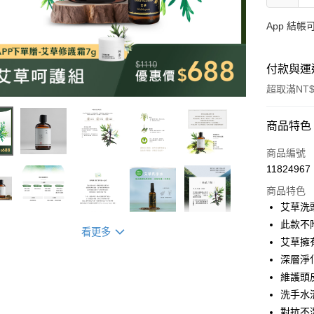
App 結
付款與運
超取滿NT$
付款方式
商品特色
信用卡一
商品編號
11824967
LINE Pay
商品特色
Apple Pay
艾草洗頭
此款不
街口支付
看更多
艾草擁
悠遊付
深層淨
維護頭
全盈+PAY
洗手水
大哥付你
對抗不