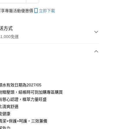
帳可享專屬活動優惠價
立即下載
送方式
1,000免運
次付款
水有效日期為2027/05
附贈壓頭，結帳時可到加購專區購買
有慈心認證，植萃力量旺盛
化清爽舒適
皮健康
清潔+保護+呵護，三效兼備
分期
潔外力