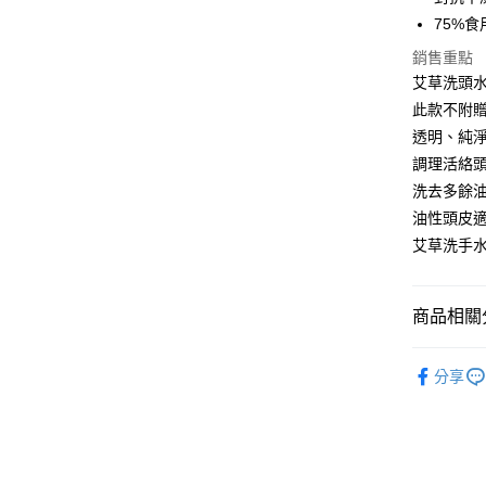
相關說明
75%
【大哥付
AFTEE先
1.本服務
銷售重點
2.付款方
相關說明
艾草洗頭水
流程，驗
【關於「A
此款不附
ATM付款
完成交易
AFTEE
3.實際核
透明、純
便利好安
4.訂單成
１．簡單
調理活絡
消。如遇
２．便利
運送方式
洗去多餘
無法說明
３．安心
【繳款方
油性頭皮
⭕超取僅
1.分期款
【「AFT
艾草洗手
醒簡訊。
每筆NT$1
１．於結帳
2.透過簡
付」結帳
帳／街口支
❌未開放
２．訂單
３．收到繳
商品相關分
每筆NT$9
【注意事
／ATM／
1.本服務
※ 請注意
∣頭髮系
⭕超取僅提
用戶於交
絡購買商品
分享
款買賣價
先享後付
每筆NT$1
💥以草治
2.基於同
※ 交易是
資料（包
【經典】
是否繳費成
黑貓宅配
用，由本
付客戶支
每筆NT$1
3.完整用