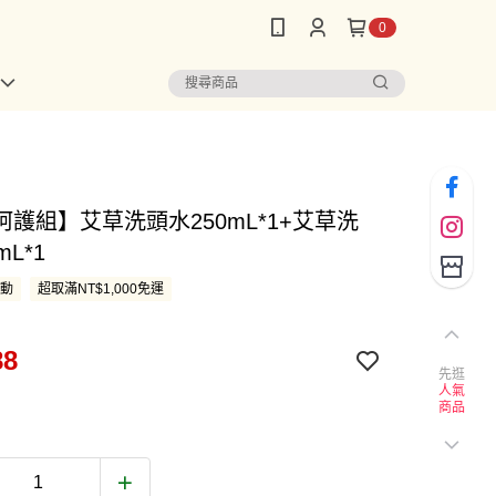
0
呵護組】艾草洗頭水250mL*1+艾草洗
mL*1
活動
超取滿NT$1,000免運
88
先逛
人氣
商品