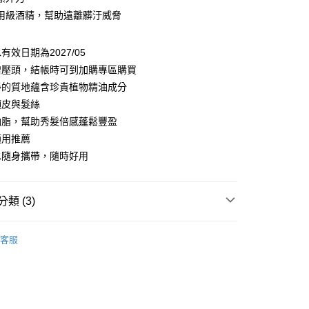
食用級酒精，幫助遠離髒汙威脅
你分期使用說明】
享後付
由台灣大哥大提供，台灣大哥大用戶可立即使用無須另外申請。
式選擇「大哥付你分期」，訂單成立後會自動跳轉到大哥付的交易
有效日期為2027/05
證手機門號後，選擇欲分期的期數、繳款截止日，確認付款後即
FTEE先享後付」】
贈壓頭，結帳時可到加購專區購買
。
先享後付是「在收到商品之後才付款」的支付方式。 讓您購物簡單
准額度、可分期數及費用金額請依後續交易確認頁面所載為準。
淨的質地蘊含珍貴植物精油成分
心！
立30分鐘內，如未前往確認交易或遇審核未通過，訂單將自動取
：不需註冊會員、不需綁卡、不需儲值。
頭皮與髮絲
「轉專審核」未通過狀況，表示未達大哥付你分期系統評分，恕
：只要手機號碼，簡訊認證，即可結帳。
油脂，幫助秀髮倍感蓬鬆豐盈
評估內容。
：先確認商品／服務後，再付款。
式說明】
適用推薦
提供付款後全家取貨
項不併入電信帳單，「大哥付你分期」於每月結算日後寄送繳費提
EE先享後付」結帳流程】
水隨身攜帶，隨時好用
00，滿NT$1,000(含以上)免運費
方式選擇「AFTEE先享後付」後，將跳轉至「AFTEE先享後
訊連結打開帳單後，可選擇「超商條碼／台灣大直營門市／銀行轉
頁面，進行簡訊認證並確認金額後，即可完成結帳。
付／iPASS MONEY」等通路繳費。
，選取系統將直接取消訂單❌
成立數日內，您將收到繳費通知簡訊。
費通知簡訊後14天內，點擊此簡訊中的連結，可透過四大超商
類 (3)
99
項】
網路銀行／等多元方式進行付款，方視為交易完成。
係由「台灣大哥大股份有限公司」（以下簡稱本公司）所提供，讓
：結帳手續完成當下不需立刻繳費，但若您需要取消訂單，請聯
列∣
中偏油性專用
供付款後7-11取貨
易時，得透過本服務購買商品或服務，並由商店將買賣／分期付
的店家。未經商家同意取消之訂單仍視為有效，需透過AFTEE
客服
金債權讓與本公司後，依約使用本公司帳單繳交帳款。
繳納相關費用。
00，滿NT$1,000(含以上)免運費
夏 夏日限定組合
意付款使用「大哥付你分期」之契約關係目的，商店將以您的個人
否成功請以「AFTEE先享後付 」之結帳頁面顯示為準，若有關於
含姓名、電話或地址）提供予台灣大哥大進項蒐集、處理及利
火山艾草全系列
功／繳費後需取消欲退款等相關疑問，請聯繫「AFTEE先享後
｜線上支付
公司與您本人進行分期帳單所需資料之確認、核對及更正。
援中心」
https://netprotections.freshdesk.com/support/home
00，滿NT$1,000(含以上)免運費
戶服務條款，請詳閱以下連結：
https://oppay.tw/userRule