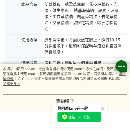
本品含有
艾草萃取，積雪草萃取，燕麥籽萃取，乳
酸，維生素B5，糖基海藻糖，尿素，玻尿
酸，薰衣草精油，廣藿香精油，岩蘭草精
油，艾草精油，甜橙花精油，歐洲赤松精
油。
使用方法
臉部清潔後，將面膜敷在臉上，靜待10-15
分鐘後取下，後續可搭配精華液或乳霜滋潤
保養肌膚。
保存期限
原封三年，開封後六個月內用畢
本網站中使用 cookie，欲查詢有關本網站使用 cookie 方式之詳情，及若您不希
保存方法
置陰涼處，避免陽光直射或潮濕
望在電腦上使用 cookie 時應如何變更電腦的 cookie 設定，請參閱本網站「
隱私
權條款
」之 Cookie 聲明。您繼續使用本網站即表示您同意本公司得按本網站使
用條款之 Cookie 聲明使用 cookie。
了解更多 >
產 地
台灣
客服
我知道了
與阿原Line在一起
連結 LINE 帳號
商品相關分類 (4)
查看全部