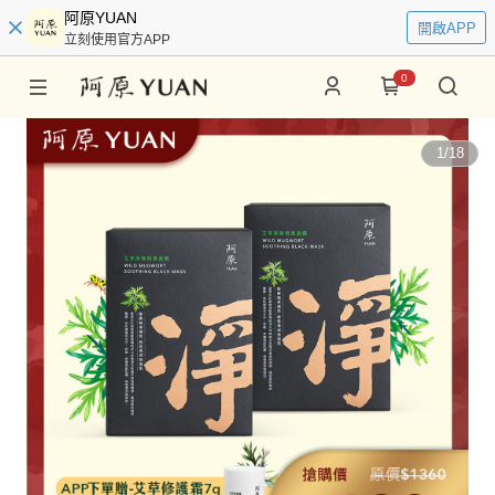
阿原YUAN
開啟APP
立刻使用官方APP
0
1
/
18