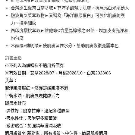
維他命A醇►改善淡化細紋，延緩肌膚衰老
３．安心：先確認商品／服務後，再付款。
⭕超取僅提供付款後全家取貨
【繳款方式說明】
台灣原生復育白茶萃取►充沛多酚幫助肌膚，抗氧亮白光采動人
1.分期款項不併入電信帳單，「大哥付你分期」於每月結算日後寄送繳費提
每筆NT$100，滿NT$1,000(含以上)免運費
【「AFTEE先享後付」結帳流程】
皺波角叉菜萃取物►又稱為「海洋膠原蛋白」可強化肌膚防護
醒簡訊。
１．於結帳方式選擇「AFTEE先享後付」後，將跳轉至「AFTEE先享後付」
2.透過簡訊連結打開帳單後，可選擇「超商條碼／台灣大直營門市／銀行轉
力、撫平細紋
❌未開放，選取系統將直接取消訂單❌
結帳頁面，進行簡訊認證並確認金額後，即可完成結帳。
帳／街口支付／iPASS MONEY」等通路繳費。
２．訂單成立數日內，您將收到繳費通知簡訊。
西印度櫻桃萃取►維他命C含量為檸檬之84倍，增加皮膚光澤和
每筆NT$999
３．收到繳費通知簡訊後14天內，點擊此簡訊中的連結，可透過四大超商／
【注意事項】
均勻度
ATM／網路銀行／等多元方式進行付款，方視為交易完成。
⭕超取僅提供付款後7-11取貨
1.本服務係由「台灣大哥大股份有限公司」（以下簡稱本公司）所提供，讓
※ 請注意：結帳手續完成當下不需立刻繳費，但若您需要取消訂單，請聯絡
木醣醇+傳明酸►使肌膚留住水分，幫助肌膚恢復亮麗本色
用戶於交易時，得透過本服務購買商品或服務，並由商店將買賣／分期付款
每筆NT$100，滿NT$1,000(含以上)免運費
購買商品的店家。未經商家同意取消之訂單仍視為有效，需透過AFTEE先享
買賣價金債權讓與本公司後，依約使用本公司帳單繳交帳款。
後付繳納相關費用。
銷售重點
2.基於同意付款使用「大哥付你分期」之契約關係目的，商店將以您的個人
黑貓宅配｜線上支付
※ 交易是否成功請以「AFTEE先享後付 」之結帳頁面顯示為準，若有關於
資料（包含姓名、電話或地址）提供予台灣大哥大進項蒐集、處理及利用，
※不列入滿額贈及不適用折價券
是否繳費成功／繳費後需取消欲退款等相關疑問，請聯繫「AFTEE先享後付
每筆NT$100，滿NT$1,000(含以上)免運費
由本公司與您本人進行分期帳單所需資料之確認、核對及更正。
客戶支援中心」
https://netprotections.freshdesk.com/support/home
※有效日期：艾草2028/07、月桃2028/10、白茶2028/06
3.完整用戶服務條款，請詳閱以下連結：
https://oppay.tw/userRule
艾草：
離島宅配
【注意事項】
潔淨肌膚瑕疵，修護舒緩肌膚不適
１．透過由恩沛科技股份有限公司提供之「AFTEE先享後付」服務完成之交
每筆NT$280，滿NT$3,000(含以上)免運費
易，需依本服務之必要範圍內提供個人資料，並將交易相關給付款項請求債
平衡水油，肌膚展現健康活力
權轉讓予恩沛科技股份有限公司。
碳黑水針布
２．關於個人資料處理事宜，請瀏覽以下網址：
-彈性好：隨意拉伸、適配各種臉型
https://aftee.tw/terms/#terms3
３．未成年的使用者請事先徵得法定代理人或監護人之同意方可使用
-吸水性佳：吸附更多精華液
「AFTEE先享後付」，若未經同意申辦者引起之損失，本公司不負相關責
-緊密貼合：加強精華浸潤吸收
任。
４．使用「AFTEE先享後付」時，將依據個別帳號之用戶狀況，依本公司即
適用膚質/推薦對象：所有膚質、中油性、敏感肌膚適用