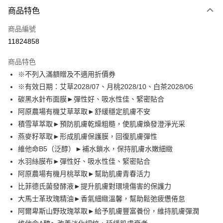
付款方式
商品特色
信用卡一次付款
商品編號
LINE Pay
11824858
Apple Pay
商品特色
街口支付
※不列入滿額贈及不適用折價券
※有效日期：艾草2028/07、月桃2028/10、白茶2028/06
悠遊付
碳黑水針布面膜►彈性好、吸水性佳、緊密貼合
全盈+PAY
阿原農場有機艾草萃取►舒緩穩定肌膚不安
積雪草萃取►預防肌膚乾燥粗糙，使肌膚煥發澄淨光采
大哥付你分期
燕麥籽萃取►形成肌膚保護膜，回復肌膚彈性
相關說明
維他命B5（泛醇）►補水鎖水，保持肌膚水嫩細緻
【大哥付你分期使用說明】
AFTEE先享後付
1.本服務由台灣大哥大提供，台灣大哥大用戶可立即使用無須另外申請。
水羽絲膜布►彈性好、吸水性佳、緊密貼合
2.付款方式選擇「大哥付你分期」，訂單成立後會自動跳轉到大哥付的交易
相關說明
阿原農場有機月桃萃取►幫助肌膚青春活力
流程，驗證手機門號後，選擇欲分期的期數、繳款截止日，確認付款後即完
【關於「AFTEE先享後付」】
比菲德氏菌發酵液►提升肌膚對環境傷害的保護力
成交易。
ATM付款
AFTEE先享後付是「在收到商品之後才付款」的支付方式。 讓您購物簡單
3.實際核准額度、可分期數及費用金額請依後續交易確認頁面所載為準。
大馬士革玫瑰精油►香氣細緻溫馨，幫助鬆弛疲憊倦怠
便利好安心！
4.訂單成立30分鐘內，如未前往確認交易或遇審核未通過，訂單將自動取
１．簡單：不需註冊會員、不需綁卡、不需儲值。
阿爾卑斯山野玫瑰萃取►給予肌膚豐富養份，維持肌膚彈潤
運送方式
消。如遇「轉專審核」未通過狀況，表示未達大哥付你分期系統評分，恕無
２．便利：只要手機號碼，簡訊認證，即可結帳。
法說明評估內容。