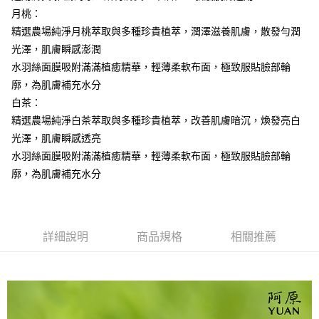
時審查核予不同之上限額度；若仍有額度不足之情形，本公司將視審查結果
月桃：
請求用戶進行身份認證。
精選農場純淨月桃萃取與多種珍貴植萃，潤澤滋養肌膚，散發勻潤
５．嚴禁一人註冊多個帳號或使用他人資訊註冊。若發現惡意使用之情形，
恩沛科技股份有限公司將有權停止該用戶之使用額度並採取法律行動。
光澤，肌膚瞬感澎潤
水羽絲面膜吸附滿滿植癒精華，輕薄柔軟布面，極致服貼臉部輪
廓，為肌膚補充水分
白茶：
精選農場純淨白茶萃取與多種珍貴植萃，改善肌膚暗沉，煥發亮白
光澤，肌膚瞬感透亮
水羽絲面膜吸附滿滿植癒精華，輕薄柔軟布面，極致服貼臉部輪
廓，為肌膚補充水分
詳細說明
商品規格
相關推薦