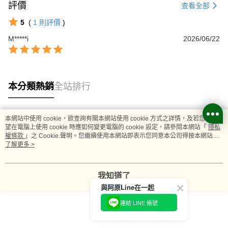
評價
查看全部
5
(
1
則評價
)
M*****i
2026/06/22
本分類熱銷
全站排行
本網站中使用 cookie，欲查詢有關本網站使用 cookie 方式之詳情，及若您不希
熱門標籤
望在電腦上使用 cookie 時應如何變更電腦的 cookie 設定，請參閱本網站「
隱私
權條款
」之 Cookie 聲明。您繼續使用本網站即表示您同意本公司得按本網站使
用條款之 Cookie 聲明使用 cookie。
了解更多 >
我知道了
與阿原Line在一起
連結 LINE 帳號