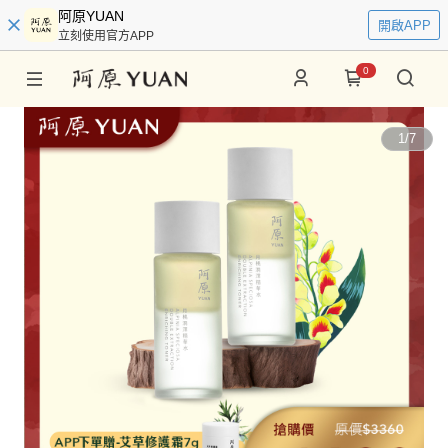
阿原YUAN
開啟APP
立刻使用官方APP
0
1
/
7