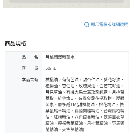
顯示電腦版詳細說明
商品規格
品 名
月桃潤澤精華水
容 量
50mL
本品含有
橄欖油，荷荷芭油，甜杏仁油、葵花籽油，
植物油、杏仁油、玫瑰果油、白芒花籽油、
月見草油、有機大馬士革玫瑰純露，月桃葉
萃取、維他命E、 有機金盞花提取物、裂櫚
菌素、原多酚TM(甜橙精油、橙花精油，快
樂鼠尾草精油、錫蘭肉桂精油、台灣扁柏精
油、紅檜精油，八角茴香精油，狭葉薰衣草
精油、檸檬香茅精油、月桂葉精油、野馬鬱
蘭精油、天竺葵精油)