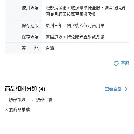
使用方法
臉部清潔後，取適量塗抹全臉，避開眼睛周
圍並且輕柔按摩至肌膚吸收
保存期限
原封三年，開封後六個月內用畢
保存方法
置陰涼處，避免陽光直射或潮濕
產 地
台灣
客服
商品相關分類 (4)
查看全部
∣臉部護理∣
臉部保養
人氣商品推薦