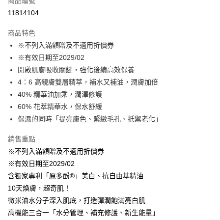
商品編號
LINE Pay
11814104
Apple Pay
商品特色
街口支付
※不列入滿額贈及不適用折價券
※有效日期至2029/02
悠遊付
開啟肌膚吸收關鍵，強化後續高效保養
全盈+PAY
4：6 高親膚雙層精萃，補水又補油，潤膚加倍
40% 精華油加乘，潤澤修護
大哥付你分期
60% 花萃精華水，保水舒緩
相關說明
保濕的同時「提亮膚色、緊緻毛孔、抵禦老化」
【大哥付你分期使用說明】
AFTEE先享後付
1.本服務由台灣大哥大提供，台灣大哥大用戶可立即使用無須另外申請。
2.付款方式選擇「大哥付你分期」，訂單成立後會自動跳轉到大哥付的交易
銷售重點
相關說明
流程，驗證手機門號後，選擇欲分期的期數、繳款截止日，確認付款後即完
※不列入滿額贈及不適用折價券
【關於「AFTEE先享後付」】
成交易。
ATM付款
AFTEE先享後付是「在收到商品之後才付款」的支付方式。 讓您購物簡單
※有效日期至2029/02
3.實際核准額度、可分期數及費用金額請依後續交易確認頁面所載為準。
便利好安心！
4.訂單成立30分鐘內，如未前往確認交易或遇審核未通過，訂單將自動取
含獨家專利「原多酚®」美白、抗自由基精油
１．簡單：不需註冊會員、不需綁卡、不需儲值。
運送方式
消。如遇「轉專審核」未通過狀況，表示未達大哥付你分期系統評分，恕無
２．便利：只要手機號碼，簡訊認證，即可結帳。
10天煥膚，超奇肌！
法說明評估內容。
３．安心：先確認商品／服務後，再付款。
⭕超取僅提供付款後全家取貨
微米油水分子深入肌底，打造彈潤飽滿亮白肌
【繳款方式說明】
1.分期款項不併入電信帳單，「大哥付你分期」於每月結算日後寄送繳費提
每筆NT$100，滿NT$1,000(含以上)免運費
高機能三合一「水分管理、補充修護、新生能量」
【「AFTEE先享後付」結帳流程】
醒簡訊。