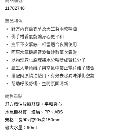
商品編號
LINE Pay
11782748
Apple Pay
商品特色
街口支付
舒方內有薰衣草及天竺葵兩款精油
佛手柑香氣能讓身心更平和
悠遊付
撫平不安緊繃，相當適合夜間使用
全盈+PAY
阿原水氧機超音波每妙數萬次震盪
以物理霧化原理將水分轉變成微粒分子
大哥付你分期
產生大量負離子與空氣中帶正電荷離子結合
相關說明
搭配阿原精油使用，有效去除異味淨化空氣
【大哥付你分期使用說明】
AFTEE先享後付
1.本服務由台灣大哥大提供，台灣大哥大用戶可立即使用無須另外申請。
幫助呼吸舒暢、空間氛圍清新
2.付款方式選擇「大哥付你分期」，訂單成立後會自動跳轉到大哥付的交易
相關說明
流程，驗證手機門號後，選擇欲分期的期數、繳款截止日，確認付款後即完
銷售重點
【關於「AFTEE先享後付」】
成交易。
ATM付款
AFTEE先享後付是「在收到商品之後才付款」的支付方式。 讓您購物簡單
舒方精油放鬆舒緩，平和身心
3.實際核准額度、可分期數及費用金額請依後續交易確認頁面所載為準。
便利好安心！
4.訂單成立30分鐘內，如未前往確認交易或遇審核未通過，訂單將自動取
水氧機材質：玻璃、PP、ABS
１．簡單：不需註冊會員、不需綁卡、不需儲值。
運送方式
消。如遇「轉專審核」未通過狀況，表示未達大哥付你分期系統評分，恕無
２．便利：只要手機號碼，簡訊認證，即可結帳。
規格：長90x寬90x高150mm
法說明評估內容。
３．安心：先確認商品／服務後，再付款。
⭕超取僅提供付款後全家取貨
最大水量：90mL
【繳款方式說明】
1.分期款項不併入電信帳單，「大哥付你分期」於每月結算日後寄送繳費提
每筆NT$100，滿NT$1,000(含以上)免運費
【「AFTEE先享後付」結帳流程】
醒簡訊。