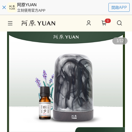
阿原YUAN
開啟APP
立刻使用官方APP
0
1
/
12