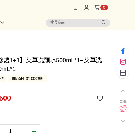
0
護1+1】艾草洗頭水500mL*1+艾草洗
mL*1
活動
超取滿NT$1,000免運
500
先逛
人氣
商品