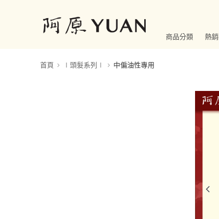
商品分類
熱銷
首頁
∣頭髮系列∣
中偏油性專用