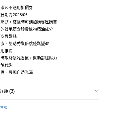
額贈及不適用折價券
你分期使用說明】
享後付
期為2028/06
由台灣大哥大提供，台灣大哥大用戶可立即使用無須另外申請。
式選擇「大哥付你分期」，訂單成立後會自動跳轉到大哥付的交易
贈壓頭，結帳時可到加購專區購買
證手機門號後，選擇欲分期的期數、繳款截止日，確認付款後即
FTEE先享後付」】
淨的質地蘊含珍貴植物精油成分
。
先享後付是「在收到商品之後才付款」的支付方式。 讓您購物簡單
准額度、可分期數及費用金額請依後續交易確認頁面所載為準。
頭皮與髮絲
心！
立30分鐘內，如未前往確認交易或遇審核未通過，訂單將自動取
：不需註冊會員、不需綁卡、不需儲值。
油脂，幫助秀髮倍感蓬鬆豐盈
「轉專審核」未通過狀況，表示未達大哥付你分期系統評分，恕
：只要手機號碼，簡訊認證，即可結帳。
適用推薦
評估內容。
：先確認商品／服務後，再付款。
式說明】
浴時散發淡雅香氣，幫助舒緩壓力
提供付款後全家取貨
項不併入電信帳單，「大哥付你分期」於每月結算日後寄送繳費提
EE先享後付」結帳流程】
新陳代謝
00，滿NT$1,000(含以上)免運費
方式選擇「AFTEE先享後付」後，將跳轉至「AFTEE先享後
訊連結打開帳單後，可選擇「超商條碼／台灣大直營門市／銀行轉
調理，展現自然光澤
頁面，進行簡訊認證並確認金額後，即可完成結帳。
付／iPASS MONEY」等通路繳費。
，選取系統將直接取消訂單❌
成立數日內，您將收到繳費通知簡訊。
費通知簡訊後14天內，點擊此簡訊中的連結，可透過四大超商
99
項】
網路銀行／等多元方式進行付款，方視為交易完成。
類 (3)
係由「台灣大哥大股份有限公司」（以下簡稱本公司）所提供，讓
：結帳手續完成當下不需立刻繳費，但若您需要取消訂單，請聯
供付款後7-11取貨
易時，得透過本服務購買商品或服務，並由商店將買賣／分期付
的店家。未經商家同意取消之訂單仍視為有效，需透過AFTEE
列∣
中偏油性專用
金債權讓與本公司後，依約使用本公司帳單繳交帳款。
繳納相關費用。
00，滿NT$1,000(含以上)免運費
客服
意付款使用「大哥付你分期」之契約關係目的，商店將以您的個人
否成功請以「AFTEE先享後付 」之結帳頁面顯示為準，若有關於
夏 夏日限定組合
含姓名、電話或地址）提供予台灣大哥大進項蒐集、處理及利
功／繳費後需取消欲退款等相關疑問，請聯繫「AFTEE先享後
｜線上支付
公司與您本人進行分期帳單所需資料之確認、核對及更正。
援中心」
https://netprotections.freshdesk.com/support/home
火山艾草全系列
00，滿NT$1,000(含以上)免運費
戶服務條款，請詳閱以下連結：
https://oppay.tw/userRule