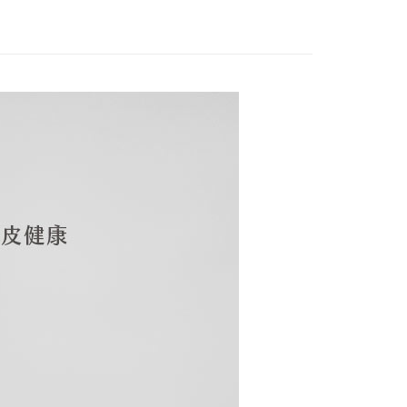
項】
恩沛科技股份有限公司提供之「AFTEE先享後付」服務完成之
依本服務之必要範圍內提供個人資料，並將交易相關給付款項請
80，滿NT$3,000(含以上)免運費
讓予恩沛科技股份有限公司。
個人資料處理事宜，請瀏覽以下網址：
ee.tw/terms/#terms3
年的使用者請事先徵得法定代理人或監護人之同意方可使用
E先享後付」，若未經同意申辦者引起之損失，本公司不負相關責
AFTEE先享後付」時，將依據個別帳號之用戶狀況，依本公司
核予不同之上限額度；若仍有額度不足之情形，本公司將視審查
用戶進行身份認證。
一人註冊多個帳號或使用他人資訊註冊。若發現惡意使用之情
科技股份有限公司將有權停止該用戶之使用額度並採取法律行