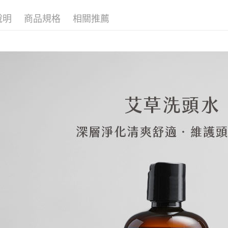
【注意事
離島宅配
１．透過由
說明
商品規格
相關推薦
交易，需
每筆NT$2
求債權轉
２．關於
https://aft
３．未成
「AFTE
任。
４．使用「
即時審查
結果請求
５．嚴禁
形，恩沛
動。