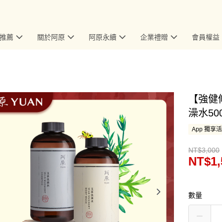
推薦
關於阿原
阿原永續
企業禮贈
會員權益
【強健修
澡水500
App 獨享
NT$3,000
NT$1,
數量