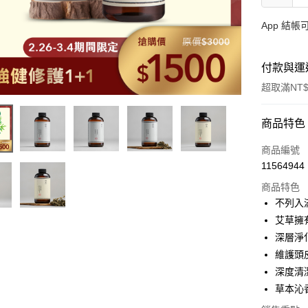
App 結
付款與運
超取滿NT$
付款方式
商品特色
信用卡一
商品編號
11564944
LINE Pay
商品特色
Apple Pay
不列入
艾草擁
街口支付
深層淨
悠遊付
維護頭
深度清
全盈+PAY
草本沁
大哥付你