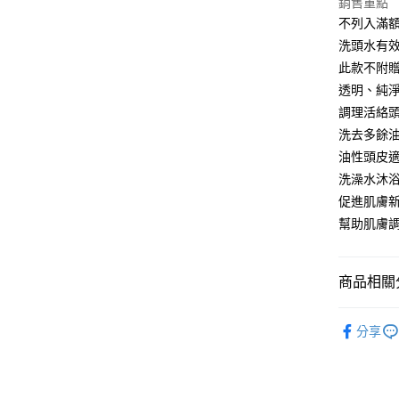
銷售重點
相關說明
不列入滿
【大哥付
AFTEE先
洗頭水有效日
1.本服務
2.付款方
相關說明
此款不附
流程，驗
【關於「A
透明、純
ATM付款
完成交易
AFTEE
3.實際核
調理活絡
便利好安
4.訂單成
１．簡單
洗去多餘
消。如遇
２．便利
運送方式
油性頭皮
無法說明
３．安心
【繳款方
洗澡水沐
⭕超取僅
1.分期款
【「AFT
促進肌膚
醒簡訊。
每筆NT$1
１．於結帳
2.透過簡
幫助肌膚
付」結帳
帳／街口支
❌未開放
２．訂單
３．收到繳
每筆NT$9
【注意事
／ATM／
商品相關分
1.本服務
※ 請注意
⭕超取僅提
用戶於交
絡購買商品
∣頭髮系
款買賣價
先享後付
每筆NT$1
分享
2.基於同
※ 交易是
💥以草治
資料（包
是否繳費成
黑貓宅配
用，由本
付客戶支
【經典】
每筆NT$1
3.完整用