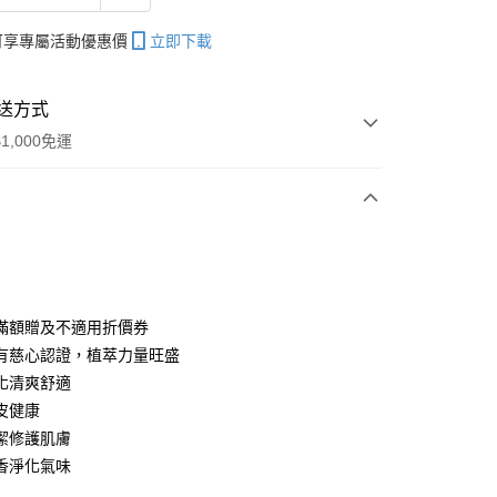
帳可享專屬活動優惠價
立即下載
送方式
1,000免運
次付款
滿額贈及不適用折價券
有慈心認證，植萃力量旺盛
化清爽舒適
皮健康
潔修護肌膚
香淨化氣味
分期