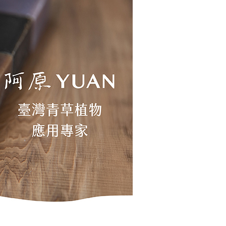
項】
恩沛科技股份有限公司提供之「AFTEE先享後付」服務完成之
依本服務之必要範圍內提供個人資料，並將交易相關給付款項請
80，滿NT$3,000(含以上)免運費
讓予恩沛科技股份有限公司。
個人資料處理事宜，請瀏覽以下網址：
ee.tw/terms/#terms3
年的使用者請事先徵得法定代理人或監護人之同意方可使用
E先享後付」，若未經同意申辦者引起之損失，本公司不負相關責
AFTEE先享後付」時，將依據個別帳號之用戶狀況，依本公司
核予不同之上限額度；若仍有額度不足之情形，本公司將視審查
用戶進行身份認證。
一人註冊多個帳號或使用他人資訊註冊。若發現惡意使用之情
科技股份有限公司將有權停止該用戶之使用額度並採取法律行