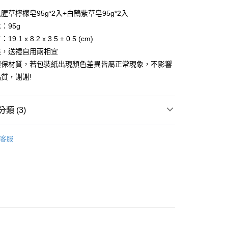
腥草檸檬皂95g*2入+白鶴紫草皂95g*2入
你分期使用說明】
享後付
：95g
由台灣大哥大提供，台灣大哥大用戶可立即使用無須另外申請。
式選擇「大哥付你分期」，訂單成立後會自動跳轉到大哥付的交易
.1 x 8.2 x 3.5 ± 0.5 (cm)
證手機門號後，選擇欲分期的期數、繳款截止日，確認付款後即
FTEE先享後付」】
裝，送禮自用兩相宜
。
先享後付是「在收到商品之後才付款」的支付方式。 讓您購物簡單
准額度、可分期數及費用金額請依後續交易確認頁面所載為準。
環保材質，若包裝紙出現顏色差異皆屬正常現象，不影響
心！
立30分鐘內，如未前往確認交易或遇審核未通過，訂單將自動取
：不需註冊會員、不需綁卡、不需儲值。
質，謝謝!
「轉專審核」未通過狀況，表示未達大哥付你分期系統評分，恕
：只要手機號碼，簡訊認證，即可結帳。
評估內容。
：先確認商品／服務後，再付款。
式說明】
提供付款後全家取貨
項不併入電信帳單，「大哥付你分期」於每月結算日後寄送繳費提
類 (3)
EE先享後付」結帳流程】
00，滿NT$1,000(含以上)免運費
方式選擇「AFTEE先享後付」後，將跳轉至「AFTEE先享後
訊連結打開帳單後，可選擇「超商條碼／台灣大直營門市／銀行轉
頁面，進行簡訊認證並確認金額後，即可完成結帳。
皂∣
付／iPASS MONEY」等通路繳費。
，選取系統將直接取消訂單❌
成立數日內，您將收到繳費通知簡訊。
客服
推薦
費通知簡訊後14天內，點擊此簡訊中的連結，可透過四大超商
99
項】
網路銀行／等多元方式進行付款，方視為交易完成。
夏 夏日限定組合
係由「台灣大哥大股份有限公司」（以下簡稱本公司）所提供，讓
：結帳手續完成當下不需立刻繳費，但若您需要取消訂單，請聯
供付款後7-11取貨
易時，得透過本服務購買商品或服務，並由商店將買賣／分期付
的店家。未經商家同意取消之訂單仍視為有效，需透過AFTEE
金債權讓與本公司後，依約使用本公司帳單繳交帳款。
繳納相關費用。
00，滿NT$1,000(含以上)免運費
意付款使用「大哥付你分期」之契約關係目的，商店將以您的個人
否成功請以「AFTEE先享後付 」之結帳頁面顯示為準，若有關於
含姓名、電話或地址）提供予台灣大哥大進項蒐集、處理及利
功／繳費後需取消欲退款等相關疑問，請聯繫「AFTEE先享後
｜線上支付
公司與您本人進行分期帳單所需資料之確認、核對及更正。
援中心」
https://netprotections.freshdesk.com/support/home
00，滿NT$1,000(含以上)免運費
戶服務條款，請詳閱以下連結：
https://oppay.tw/userRule