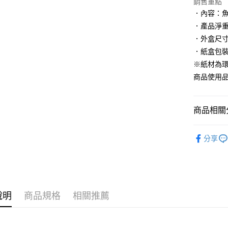
銷售重點
相關說明
．內容：魚
【大哥付
AFTEE先
．產品淨重
1.本服務
2.付款方
相關說明
．外盒尺寸：19
流程，驗
【關於「A
．紙盒包
ATM付款
完成交易
AFTEE
3.實際核
※紙材為
便利好安
4.訂單成
１．簡單
商品使用品
消。如遇
２．便利
運送方式
無法說明
３．安心
【繳款方
⭕超取僅
1.分期款
商品相關分
【「AFT
醒簡訊。
每筆NT$1
１．於結帳
2.透過簡
付」結帳
∣經典肥
帳／街口支
❌未開放
２．訂單
分享
人氣商品
３．收到繳
每筆NT$9
【注意事
／ATM／
💥以草治
1.本服務
※ 請注意
⭕超取僅提
用戶於交
絡購買商品
款買賣價
先享後付
每筆NT$1
2.基於同
※ 交易是
說明
商品規格
相關推薦
資料（包
是否繳費成
黑貓宅配
用，由本
付客戶支
每筆NT$1
3.完整用