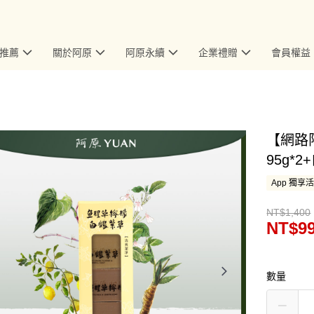
推薦
關於阿原
阿原永續
企業禮贈
會員權益
【網路
95g*
App 獨享
NT$1,400
NT$9
數量