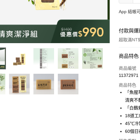
App 結
付款與運
超取滿NT$
付款方式
商品特色
信用卡一
商品編號
11372971
LINE Pay
商品特色
Apple Pay
「魚腥
清爽不
街口支付
「白鶴
悠遊付
18道
45℃
全盈+PAY
60個
大哥付你