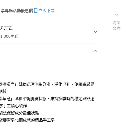
帳可享專屬活動優惠價
立即下載
清除
紀錄
送方式
1,000免運
次付款
草檸檬皂」幫助調理油脂分泌，淨化毛孔，使肌膚感覺
黏膩
紫草皂」溫和平衡肌膚狀態，維持換季時的穩定與舒適
工序手工精心製作
冷製法保留成分最佳狀態
日夜靜置皂化而成就的精品手工皂
分期