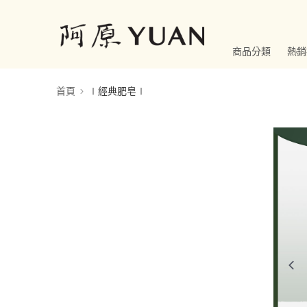
商品分類
熱銷
首頁
∣經典肥皂∣