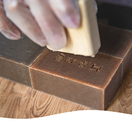
【注意事
離島宅配
１．透過由
交易，需
每筆NT$2
求債權轉
２．關於
https://aft
３．未成
「AFTE
任。
４．使用「
即時審查
結果請求
５．嚴禁
形，恩沛
動。