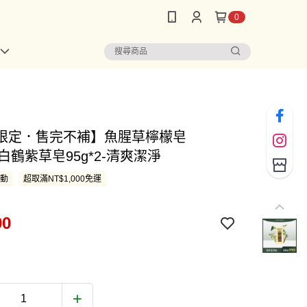
0
限定．售完不補】魚腥草檸檬皂
2+白鶴紫草皂95g*2-清爽潔淨
活動
超取滿NT$1,000免運
90