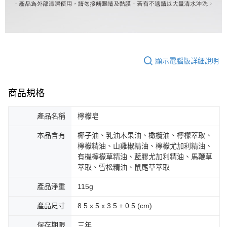
顯示電腦版詳細說明
商品規格
產品名稱
檸檬皂
本品含有
椰子油、乳油木果油、橄欖油、檸檬萃取、
檸檬精油、山雞椒精油、檸檬尤加利精油、
有機檸檬草精油、藍膠尤加利精油、馬鞭草
萃取、雪松精油、鼠尾草萃取
產品淨重
115g
產品尺寸
8.5 x 5 x 3.5 ± 0.5 (cm)
保存期限
三年