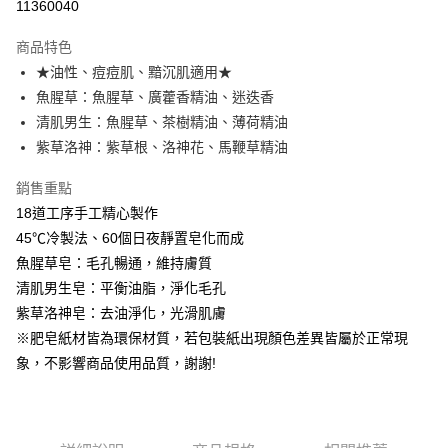
11360040
Apple Pay
商品特色
街口支付
★油性、痘痘肌、黯沉肌適用★
魚腥草：魚腥草、廣藿香精油、迷迭香
悠遊付
清肌男生：魚腥草、茶樹精油、薄荷精油
全盈+PAY
紫草洛神：紫草根、洛神花、馬鞭草精油
大哥付你分期
銷售重點
相關說明
18道工序手工精心製作
【大哥付你分期使用說明】
45℃冷製法、60個日夜靜置皂化而成
AFTEE先享後付
1.本服務由台灣大哥大提供，台灣大哥大用戶可立即使用無須另外申請。
2.付款方式選擇「大哥付你分期」，訂單成立後會自動跳轉到大哥付的交易
魚腥草皂：毛孔暢通，維持膚質
相關說明
流程，驗證手機門號後，選擇欲分期的期數、繳款截止日，確認付款後即完
清肌男生皂：平衡油脂，淨化毛孔
【關於「AFTEE先享後付」】
成交易。
ATM付款
AFTEE先享後付是「在收到商品之後才付款」的支付方式。 讓您購物簡單
紫草洛神皂：去油淨化，光滑肌膚
3.實際核准額度、可分期數及費用金額請依後續交易確認頁面所載為準。
便利好安心！
4.訂單成立30分鐘內，如未前往確認交易或遇審核未通過，訂單將自動取
※肥皂紙材皆為環保材質，若包裝紙出現顏色差異皆屬於正常現
１．簡單：不需註冊會員、不需綁卡、不需儲值。
運送方式
消。如遇「轉專審核」未通過狀況，表示未達大哥付你分期系統評分，恕無
２．便利：只要手機號碼，簡訊認證，即可結帳。
象，不影響商品使用品質，謝謝!
法說明評估內容。
３．安心：先確認商品／服務後，再付款。
⭕超取僅提供付款後全家取貨
【繳款方式說明】
1.分期款項不併入電信帳單，「大哥付你分期」於每月結算日後寄送繳費提
每筆NT$100，滿NT$1,000(含以上)免運費
【「AFTEE先享後付」結帳流程】
醒簡訊。
１．於結帳方式選擇「AFTEE先享後付」後，將跳轉至「AFTEE先享後付」
2.透過簡訊連結打開帳單後，可選擇「超商條碼／台灣大直營門市／銀行轉