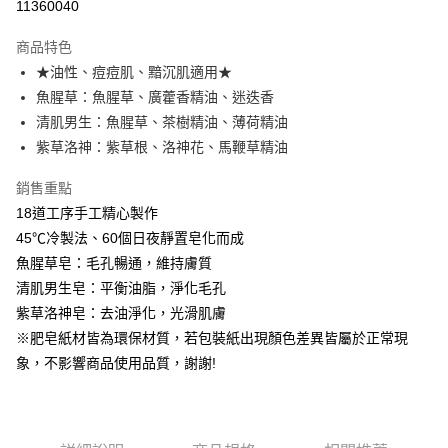
11360040
Apple Pay
商品特色
街口支付
★油性、痘痘肌、黯沉肌適用★
魚腥草：魚腥草、廣藿香精油、迷迭香
悠遊付
清肌男生：魚腥草、茶樹精油、薄荷精油
全盈+PAY
紫草洛神：紫草根、洛神花、馬鞭草精油
大哥付你分期
銷售重點
相關說明
18道工序手工精心製作
【大哥付你分期使用說明】
45℃冷製法、60個日夜靜置皂化而成
AFTEE先享後付
1.本服務由台灣大哥大提供，台灣大哥大用戶可立即使用無須另外申請。
2.付款方式選擇「大哥付你分期」，訂單成立後會自動跳轉到大哥付的交易
魚腥草皂：毛孔暢通，維持膚質
相關說明
流程，驗證手機門號後，選擇欲分期的期數、繳款截止日，確認付款後即完
清肌男生皂：平衡油脂，淨化毛孔
【關於「AFTEE先享後付」】
成交易。
ATM付款
AFTEE先享後付是「在收到商品之後才付款」的支付方式。 讓您購物簡單
紫草洛神皂：去油淨化，光滑肌膚
3.實際核准額度、可分期數及費用金額請依後續交易確認頁面所載為準。
便利好安心！
4.訂單成立30分鐘內，如未前往確認交易或遇審核未通過，訂單將自動取
※肥皂紙材皆為環保材質，若包裝紙出現顏色差異皆屬於正常現
１．簡單：不需註冊會員、不需綁卡、不需儲值。
運送方式
消。如遇「轉專審核」未通過狀況，表示未達大哥付你分期系統評分，恕無
２．便利：只要手機號碼，簡訊認證，即可結帳。
象，不影響商品使用品質，謝謝!
法說明評估內容。
３．安心：先確認商品／服務後，再付款。
⭕超取僅提供付款後全家取貨
【繳款方式說明】
1.分期款項不併入電信帳單，「大哥付你分期」於每月結算日後寄送繳費提
每筆NT$100，滿NT$1,000(含以上)免運費
【「AFTEE先享後付」結帳流程】
醒簡訊。
１．於結帳方式選擇「AFTEE先享後付」後，將跳轉至「AFTEE先享後付」
2.透過簡訊連結打開帳單後，可選擇「超商條碼／台灣大直營門市／銀行轉