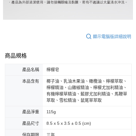
顯示電腦版詳細說明
商品規格
產品名稱
檸檬皂
本品含有
椰子油、乳油木果油、橄欖油、檸檬萃取、
檸檬精油、山雞椒精油、檸檬尤加利精油、
有機檸檬草精油、藍膠尤加利精油、馬鞭草
萃取、雪松精油、鼠尾草萃取
產品淨重
115g
產品尺寸
8.5 x 5 x 3.5 ± 0.5 (cm)
保存期限
三年