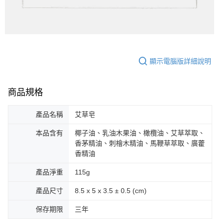
顯示電腦版詳細說明
商品規格
產品名稱
艾草皂
本品含有
椰子油、乳油木果油、橄欖油、艾草萃取、
香茅精油、刺檜木精油、馬鞭草萃取、廣藿
香精油
產品淨重
115g
產品尺寸
8.5 x 5 x 3.5 ± 0.5 (cm)
保存期限
三年