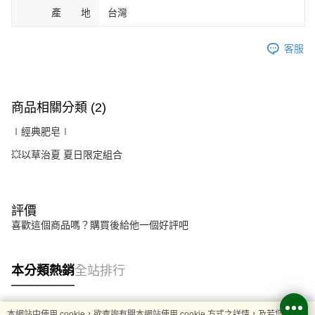
產 地
台灣
客服
商品相關分類 (2)
∣經典肥皂∣
💥以草治夏 夏日限定組合
評價
喜歡這個商品嗎？購買後給他一個好評吧
本分類熱銷
全站排行
本網站中使用 cookie，欲查詢有關本網站使用 cookie 方式之詳情，及若您不希