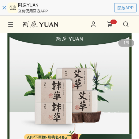
阿原YUAN
開啟APP
立刻使用官方APP
0
1
/
9