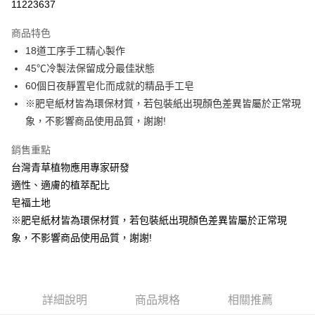
11223637
Apple Pay
商品特色
街口支付
18道工序手工精心製作
45℃冷製法保留成分最佳狀態
悠遊付
60個日夜靜置皂化而成就的精品手工皂
全盈+PAY
※肥皂紙材皆為環保材質，若包裝紙出現顏色差異皆屬於正常現
象，不影響商品使用品質，謝謝!
大哥付你分期
相關說明
銷售重點
【大哥付你分期使用說明】
台灣青草植物應用專家研發
AFTEE先享後付
1.本服務由台灣大哥大提供，台灣大哥大用戶可立即使用無須另外申請。
2.付款方式選擇「大哥付你分期」，訂單成立後會自動跳轉到大哥付的交易
適性、適膚的植萃配比
相關說明
流程，驗證手機門號後，選擇欲分期的期數、繳款截止日，確認付款後即完
皂福土地
【關於「AFTEE先享後付」】
成交易。
ATM付款
AFTEE先享後付是「在收到商品之後才付款」的支付方式。 讓您購物簡單
※肥皂紙材皆為環保材質，若包裝紙出現顏色差異皆屬於正常現
3.實際核准額度、可分期數及費用金額請依後續交易確認頁面所載為準。
便利好安心！
4.訂單成立30分鐘內，如未前往確認交易或遇審核未通過，訂單將自動取
象，不影響商品使用品質，謝謝!
１．簡單：不需註冊會員、不需綁卡、不需儲值。
運送方式
消。如遇「轉專審核」未通過狀況，表示未達大哥付你分期系統評分，恕無
２．便利：只要手機號碼，簡訊認證，即可結帳。
法說明評估內容。
３．安心：先確認商品／服務後，再付款。
⭕超取僅提供付款後全家取貨
【繳款方式說明】
1.分期款項不併入電信帳單，「大哥付你分期」於每月結算日後寄送繳費提
每筆NT$100，滿NT$1,000(含以上)免運費
【「AFTEE先享後付」結帳流程】
醒簡訊。
詳細說明
商品規格
相關推薦
１．於結帳方式選擇「AFTEE先享後付」後，將跳轉至「AFTEE先享後付」
2.透過簡訊連結打開帳單後，可選擇「超商條碼／台灣大直營門市／銀行轉