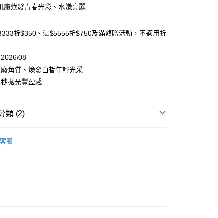
肌膚煥發青春光彩、水嫩亮麗
你分期使用說明】
享後付
由台灣大哥大提供，台灣大哥大用戶可立即使用無須另外申請。
式選擇「大哥付你分期」，訂單成立後會自動跳轉到大哥付的交易
333折$350、滿$5555折$750及滿額贈活動，不適用折
證手機門號後，選擇欲分期的期數、繳款截止日，確認付款後即
FTEE先享後付」】
。
先享後付是「在收到商品之後才付款」的支付方式。 讓您購物簡單
准額度、可分期數及費用金額請依後續交易確認頁面所載為準。
026/08
心！
立30分鐘內，如未前往確認交易或遇審核未通過，訂單將自動取
：不需註冊會員、不需綁卡、不需儲值。
老廢角質、煥發白皙年輕光采
「轉專審核」未通過狀況，表示未達大哥付你分期系統評分，恕
：只要手機號碼，簡訊認證，即可結帳。
皮秒拋光豐盈感
評估內容。
：先確認商品／服務後，再付款。
式說明】
提供付款後全家取貨
項不併入電信帳單，「大哥付你分期」於每月結算日後寄送繳費提
EE先享後付」結帳流程】
00，滿NT$1,000(含以上)免運費
方式選擇「AFTEE先享後付」後，將跳轉至「AFTEE先享後
類 (2)
訊連結打開帳單後，可選擇「超商條碼／台灣大直營門市／銀行轉
頁面，進行簡訊認證並確認金額後，即可完成結帳。
付／iPASS MONEY」等通路繳費。
，選取系統將直接取消訂單❌
成立數日內，您將收到繳費通知簡訊。
夏 夏日限定組合
費通知簡訊後14天內，點擊此簡訊中的連結，可透過四大超商
客服
99
項】
網路銀行／等多元方式進行付款，方視為交易完成。
理∣
面膜/泥膜
係由「台灣大哥大股份有限公司」（以下簡稱本公司）所提供，讓
：結帳手續完成當下不需立刻繳費，但若您需要取消訂單，請聯
供付款後7-11取貨
易時，得透過本服務購買商品或服務，並由商店將買賣／分期付
的店家。未經商家同意取消之訂單仍視為有效，需透過AFTEE
金債權讓與本公司後，依約使用本公司帳單繳交帳款。
繳納相關費用。
00，滿NT$1,000(含以上)免運費
意付款使用「大哥付你分期」之契約關係目的，商店將以您的個人
否成功請以「AFTEE先享後付 」之結帳頁面顯示為準，若有關於
含姓名、電話或地址）提供予台灣大哥大進項蒐集、處理及利
功／繳費後需取消欲退款等相關疑問，請聯繫「AFTEE先享後
｜線上支付
公司與您本人進行分期帳單所需資料之確認、核對及更正。
援中心」
https://netprotections.freshdesk.com/support/home
00，滿NT$1,000(含以上)免運費
戶服務條款，請詳閱以下連結：
https://oppay.tw/userRule
項】