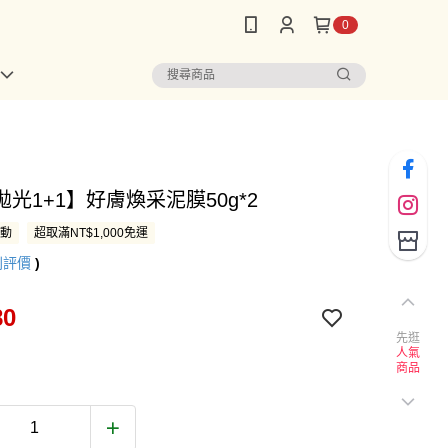
0
光1+1】好膚煥采泥膜50g*2
活動
超取滿NT$1,000免運
則評價
)
80
先逛
人氣
商品