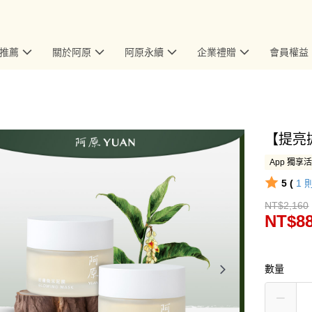
推薦
關於阿原
阿原永續
企業禮贈
會員權益
【提亮拋
App 獨享
5 (
1
NT$2,160
NT$8
數量