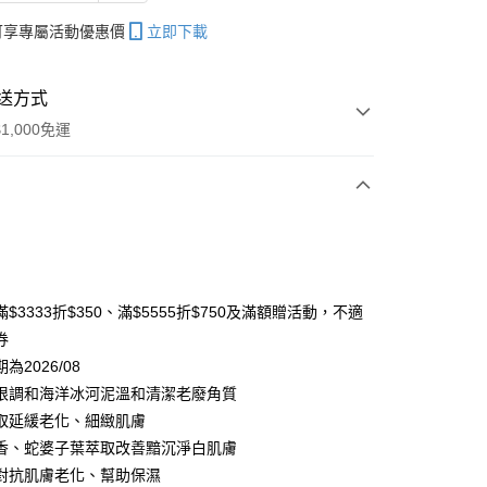
帳可享專屬活動優惠價
立即下載
送方式
1,000免運
次付款
$3333折$350、滿$5555折$750及滿額贈活動，不適
券
為2026/08
根調和海洋冰河泥溫和清潔老廢角質
取延緩老化、細緻肌膚
香、蛇婆子葉萃取改善黯沉淨白肌膚
分期
對抗肌膚老化、幫助保濕