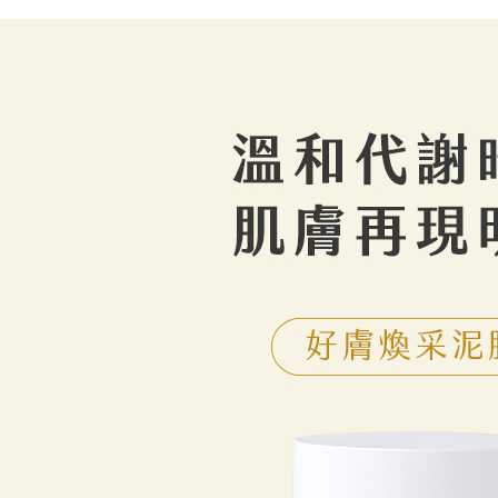
離島宅配
１．透過由
交易，需
每筆NT$2
求債權轉
２．關於
https://aft
３．未成
「AFTE
任。
４．使用「
即時審查
結果請求
５．嚴禁
形，恩沛
動。