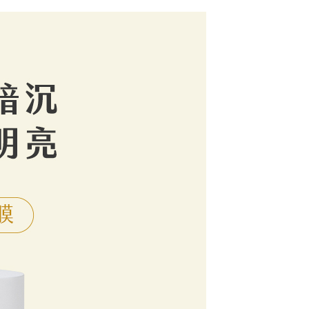
恩沛科技股份有限公司提供之「AFTEE先享後付」服務完成之
依本服務之必要範圍內提供個人資料，並將交易相關給付款項請
80，滿NT$3,000(含以上)免運費
讓予恩沛科技股份有限公司。
個人資料處理事宜，請瀏覽以下網址：
ee.tw/terms/#terms3
年的使用者請事先徵得法定代理人或監護人之同意方可使用
E先享後付」，若未經同意申辦者引起之損失，本公司不負相關責
AFTEE先享後付」時，將依據個別帳號之用戶狀況，依本公司
核予不同之上限額度；若仍有額度不足之情形，本公司將視審查
用戶進行身份認證。
一人註冊多個帳號或使用他人資訊註冊。若發現惡意使用之情
科技股份有限公司將有權停止該用戶之使用額度並採取法律行