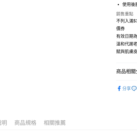
相關說明
使用後
【大哥付
AFTEE先
1.本服務
銷售重點
2.付款方
相關說明
不列入滿$3
流程，驗
【關於「A
價券
ATM付款
完成交易
AFTEE
3.實際核
有效日期為2
便利好安
4.訂單成
１．簡單
溫和代謝
消。如遇
２．便利
運送方式
賦與肌膚
無法說明
３．安心
【繳款方
⭕超取僅
1.分期款
【「AFT
醒簡訊。
每筆NT$1
１．於結帳
商品相關分
2.透過簡
付」結帳
帳／街口支
❌未開放
２．訂單
💥以草治
３．收到繳
分享
每筆NT$9
【注意事
／ATM／
∣臉部護
1.本服務
※ 請注意
⭕超取僅提
用戶於交
絡購買商品
款買賣價
先享後付
每筆NT$1
2.基於同
※ 交易是
資料（包
是否繳費成
黑貓宅配
說明
商品規格
相關推薦
用，由本
付客戶支
每筆NT$1
3.完整用
【注意事