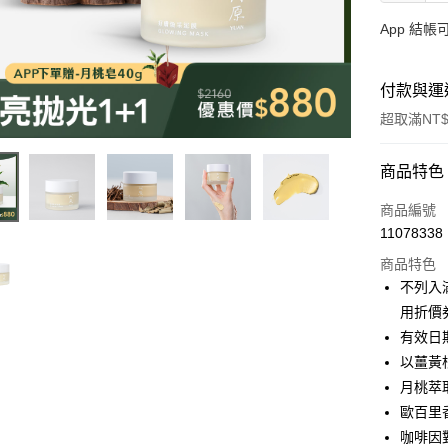
App 結
付款與運
超取滿NT$
付款方式
商品特色
信用卡一
商品編號
11078338
LINE Pay
商品特色
Apple Pay
不列入滿
用折價
街口支付
有效日期
悠遊付
以薑黃
月桃萃
全盈+PAY
歐百里
大哥付你
咖啡因