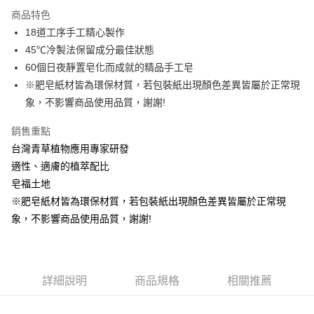
Apple Pay
商品特色
街口支付
18道工序手工精心製作
45℃冷製法保留成分最佳狀態
悠遊付
60個日夜靜置皂化而成就的精品手工皂
全盈+PAY
※肥皂紙材皆為環保材質，若包裝紙出現顏色差異皆屬於正常現
象，不影響商品使用品質，謝謝!
大哥付你分期
相關說明
銷售重點
【大哥付你分期使用說明】
台灣青草植物應用專家研發
AFTEE先享後付
1.本服務由台灣大哥大提供，台灣大哥大用戶可立即使用無須另外申請。
2.付款方式選擇「大哥付你分期」，訂單成立後會自動跳轉到大哥付的交易
適性、適膚的植萃配比
相關說明
流程，驗證手機門號後，選擇欲分期的期數、繳款截止日，確認付款後即完
皂福土地
【關於「AFTEE先享後付」】
成交易。
ATM付款
AFTEE先享後付是「在收到商品之後才付款」的支付方式。 讓您購物簡單
※肥皂紙材皆為環保材質，若包裝紙出現顏色差異皆屬於正常現
3.實際核准額度、可分期數及費用金額請依後續交易確認頁面所載為準。
便利好安心！
4.訂單成立30分鐘內，如未前往確認交易或遇審核未通過，訂單將自動取
象，不影響商品使用品質，謝謝!
１．簡單：不需註冊會員、不需綁卡、不需儲值。
運送方式
消。如遇「轉專審核」未通過狀況，表示未達大哥付你分期系統評分，恕無
２．便利：只要手機號碼，簡訊認證，即可結帳。
法說明評估內容。
３．安心：先確認商品／服務後，再付款。
⭕超取僅提供付款後全家取貨
【繳款方式說明】
1.分期款項不併入電信帳單，「大哥付你分期」於每月結算日後寄送繳費提
每筆NT$100，滿NT$1,000(含以上)免運費
【「AFTEE先享後付」結帳流程】
醒簡訊。
詳細說明
商品規格
相關推薦
１．於結帳方式選擇「AFTEE先享後付」後，將跳轉至「AFTEE先享後付」
2.透過簡訊連結打開帳單後，可選擇「超商條碼／台灣大直營門市／銀行轉
❌未開放，選取系統將直接取消訂單❌
結帳頁面，進行簡訊認證並確認金額後，即可完成結帳。
帳／街口支付／iPASS MONEY」等通路繳費。
２．訂單成立數日內，您將收到繳費通知簡訊。