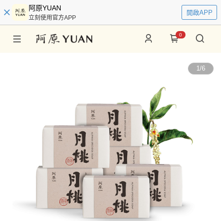
阿原YUAN
開啟APP
立刻使用官方APP
0
1
/
6