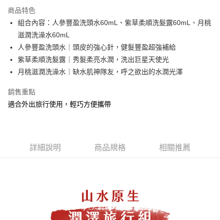
Apple Pay
商品特色
街口支付
組合內容：人參豐盈洗頭水60mL、紫草柔順洗髮露60mL、月桃
滋潤洗澡水60mL
悠遊付
人參豐盈洗頭水｜頭皮的強心針，健髮豐盈超強補給
全盈+PAY
紫草柔順洗髮露｜秀髮柔亮水潤，洗出巨星天使光
月桃滋潤洗澡水｜缺水肌神隊友，呼之欲出的水潤光澤
大哥付你分期
相關說明
銷售重點
【大哥付你分期使用說明】
適合外出旅行使用，輕巧方便攜帶
AFTEE先享後付
1.本服務由台灣大哥大提供，台灣大哥大用戶可立即使用無須另外申請。
2.付款方式選擇「大哥付你分期」，訂單成立後會自動跳轉到大哥付的交易
相關說明
流程，驗證手機門號後，選擇欲分期的期數、繳款截止日，確認付款後即完
【關於「AFTEE先享後付」】
成交易。
ATM付款
AFTEE先享後付是「在收到商品之後才付款」的支付方式。 讓您購物簡單
3.實際核准額度、可分期數及費用金額請依後續交易確認頁面所載為準。
便利好安心！
詳細說明
商品規格
相關推薦
4.訂單成立30分鐘內，如未前往確認交易或遇審核未通過，訂單將自動取
１．簡單：不需註冊會員、不需綁卡、不需儲值。
運送方式
消。如遇「轉專審核」未通過狀況，表示未達大哥付你分期系統評分，恕無
２．便利：只要手機號碼，簡訊認證，即可結帳。
法說明評估內容。
３．安心：先確認商品／服務後，再付款。
⭕超取僅提供付款後全家取貨
【繳款方式說明】
1.分期款項不併入電信帳單，「大哥付你分期」於每月結算日後寄送繳費提
每筆NT$100，滿NT$1,000(含以上)免運費
【「AFTEE先享後付」結帳流程】
醒簡訊。
１．於結帳方式選擇「AFTEE先享後付」後，將跳轉至「AFTEE先享後付」
2.透過簡訊連結打開帳單後，可選擇「超商條碼／台灣大直營門市／銀行轉
❌未開放，選取系統將直接取消訂單❌
結帳頁面，進行簡訊認證並確認金額後，即可完成結帳。
帳／街口支付／iPASS MONEY」等通路繳費。
２．訂單成立數日內，您將收到繳費通知簡訊。