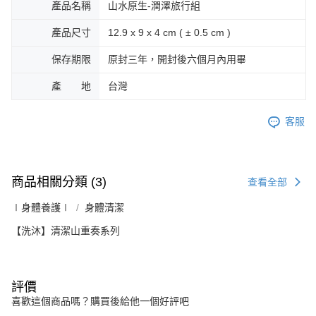
產品名稱
山水原生-潤澤旅行組
產品尺寸
12.9 x 9 x 4 cm ( ± 0.5 cm )
保存期限
原封三年，開封後六個月內用畢
產 地
台灣
客服
商品相關分類 (3)
查看全部
∣身體養護∣
身體清潔
【洗沐】清潔山重奏系列
評價
喜歡這個商品嗎？購買後給他一個好評吧