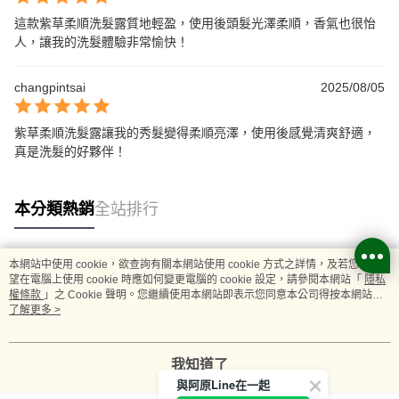
這款紫草柔順洗髮露質地輕盈，使用後頭髮光澤柔順，香氣也很怡
人，讓我的洗髮體驗非常愉快！
changpintsai
2025/08/05
紫草柔順洗髮露讓我的秀髮變得柔順亮澤，使用後感覺清爽舒適，
真是洗髮的好夥伴！
本分類熱銷
全站排行
本網站中使用 cookie，欲查詢有關本網站使用 cookie 方式之詳情，及若您不希
熱門標籤
望在電腦上使用 cookie 時應如何變更電腦的 cookie 設定，請參閱本網站「
隱私
權條款
」之 Cookie 聲明。您繼續使用本網站即表示您同意本公司得按本網站使
用條款之 Cookie 聲明使用 cookie。
了解更多 >
我知道了
與阿原Line在一起