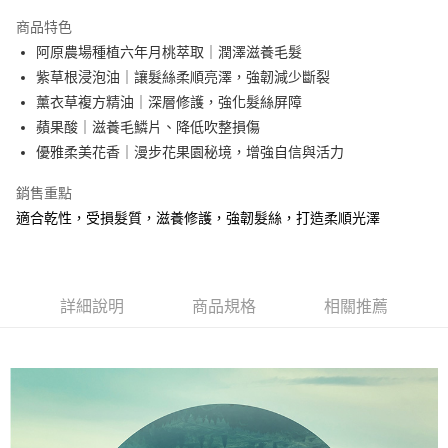
Apple Pay
商品特色
街口支付
阿原農場種植六年月桃萃取｜潤澤滋養毛髮
紫草根浸泡油｜讓髮絲柔順亮澤，強韌減少斷裂
悠遊付
薰衣草複方精油｜深層修護，強化髮絲屏障
全盈+PAY
蘋果酸｜滋養毛鱗片、降低吹整損傷
優雅柔美花香｜漫步花果園秘境，增強自信與活力
大哥付你分期
相關說明
銷售重點
【大哥付你分期使用說明】
適合乾性，受損髮質，滋養修護，強韌髮絲，打造柔順光澤
AFTEE先享後付
1.本服務由台灣大哥大提供，台灣大哥大用戶可立即使用無須另外申請。
2.付款方式選擇「大哥付你分期」，訂單成立後會自動跳轉到大哥付的交易
相關說明
流程，驗證手機門號後，選擇欲分期的期數、繳款截止日，確認付款後即完
【關於「AFTEE先享後付」】
成交易。
ATM付款
AFTEE先享後付是「在收到商品之後才付款」的支付方式。 讓您購物簡單
3.實際核准額度、可分期數及費用金額請依後續交易確認頁面所載為準。
便利好安心！
詳細說明
商品規格
相關推薦
4.訂單成立30分鐘內，如未前往確認交易或遇審核未通過，訂單將自動取
１．簡單：不需註冊會員、不需綁卡、不需儲值。
運送方式
消。如遇「轉專審核」未通過狀況，表示未達大哥付你分期系統評分，恕無
２．便利：只要手機號碼，簡訊認證，即可結帳。
法說明評估內容。
３．安心：先確認商品／服務後，再付款。
⭕超取僅提供付款後全家取貨
【繳款方式說明】
1.分期款項不併入電信帳單，「大哥付你分期」於每月結算日後寄送繳費提
每筆NT$100，滿NT$1,000(含以上)免運費
【「AFTEE先享後付」結帳流程】
醒簡訊。
１．於結帳方式選擇「AFTEE先享後付」後，將跳轉至「AFTEE先享後付」
2.透過簡訊連結打開帳單後，可選擇「超商條碼／台灣大直營門市／銀行轉
❌未開放，選取系統將直接取消訂單❌
結帳頁面，進行簡訊認證並確認金額後，即可完成結帳。
帳／街口支付／iPASS MONEY」等通路繳費。
２．訂單成立數日內，您將收到繳費通知簡訊。