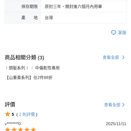
保存期限
原封三年，開封後六個月內用畢
產 地
台灣
客服
商品相關分類 (3)
查看全部
∣頭髮系列∣
中偏乾性專用
【山重奏系列】任2件88折
評價
查看全部
5
(
2
則評價
)
v********0
2025/11/11