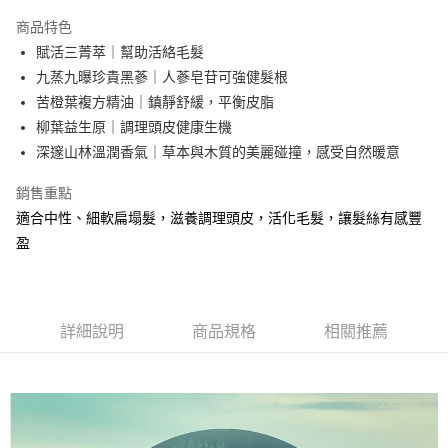
Apple Pay
商品特色
街口支付
賦活三菁萃｜幫助活絡毛髮
九蒸九曝珍貴黑蔘｜人蔘皂苷可強健髮根
悠遊付
苦橙葉複方精油｜鎮靜舒緩，平衡皮脂
全盈+PAY
柳葉益生原｜調理頭皮健康生機
深邃山林溫潤香氣｜草本與木質的美麗碰撞，感受自然暖意
大哥付你分期
相關說明
銷售重點
【大哥付你分期使用說明】
適合中性、細軟扁塌髮，滋養調理頭皮，活化毛髮，讓髮絲有感豐
AFTEE先享後付
1.本服務由台灣大哥大提供，台灣大哥大用戶可立即使用無須另外申請。
2.付款方式選擇「大哥付你分期」，訂單成立後會自動跳轉到大哥付的交易
盈
相關說明
流程，驗證手機門號後，選擇欲分期的期數、繳款截止日，確認付款後即完
【關於「AFTEE先享後付」】
成交易。
ATM付款
AFTEE先享後付是「在收到商品之後才付款」的支付方式。 讓您購物簡單
3.實際核准額度、可分期數及費用金額請依後續交易確認頁面所載為準。
便利好安心！
4.訂單成立30分鐘內，如未前往確認交易或遇審核未通過，訂單將自動取
１．簡單：不需註冊會員、不需綁卡、不需儲值。
運送方式
詳細說明
商品規格
相關推薦
消。如遇「轉專審核」未通過狀況，表示未達大哥付你分期系統評分，恕無
２．便利：只要手機號碼，簡訊認證，即可結帳。
法說明評估內容。
３．安心：先確認商品／服務後，再付款。
⭕超取僅提供付款後全家取貨
【繳款方式說明】
1.分期款項不併入電信帳單，「大哥付你分期」於每月結算日後寄送繳費提
每筆NT$100，滿NT$1,000(含以上)免運費
【「AFTEE先享後付」結帳流程】
醒簡訊。
１．於結帳方式選擇「AFTEE先享後付」後，將跳轉至「AFTEE先享後付」
2.透過簡訊連結打開帳單後，可選擇「超商條碼／台灣大直營門市／銀行轉
❌未開放，選取系統將直接取消訂單❌
結帳頁面，進行簡訊認證並確認金額後，即可完成結帳。
帳／街口支付／iPASS MONEY」等通路繳費。
２．訂單成立數日內，您將收到繳費通知簡訊。