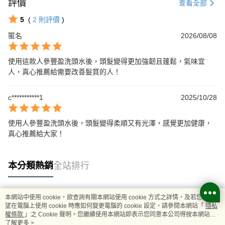
評價
查看全部
5
(
2
則評價
)
匿名
2026/08/08
使用這款人參豐盈洗頭水後，頭髮變得更加強韌且蓬鬆，氣味宜
人，真心推薦給需要改善髮質的人！
c***********1
2025/10/28
使用人參豐盈洗頭水後，頭髮變得柔順又有光澤，感覺更加健康，
真心推薦給大家！
本分類熱銷
全站排行
本網站中使用 cookie，欲查詢有關本網站使用 cookie 方式之詳情，及若您不希
熱門標籤
望在電腦上使用 cookie 時應如何變更電腦的 cookie 設定，請參閱本網站「
隱私
權條款
」之 Cookie 聲明。您繼續使用本網站即表示您同意本公司得按本網站使
用條款之 Cookie 聲明使用 cookie。
了解更多 >