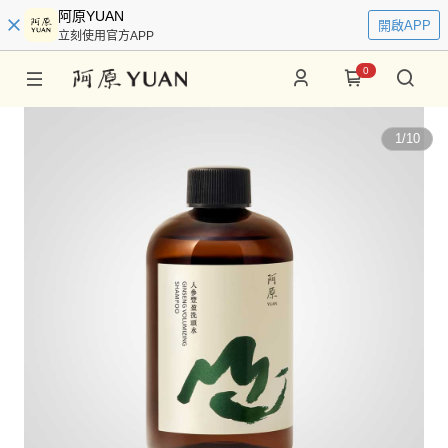
阿原YUAN
開啟APP
立刻使用官方APP
0
1
/
10