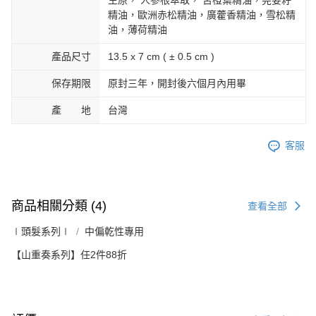
精油，歐洲赤松精油，廣藿香精油，雪松精
油，薄荷精油
產品尺寸
13.5 x 7 cm ( ± 0.5 cm )
保存期限
原封三年，開封後六個月內用畢
產 地
台灣
客服
商品相關分類 (4)
查看全部
∣頭髮系列∣
中偏乾性專用
【山重奏系列】任2件88折