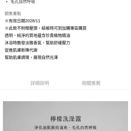
２．訂單成立數日內，您將收到繳費通知簡訊。
毛孔自然呼吸
每筆NT$999
３．收到繳費通知簡訊後14天內，點擊此簡訊中的連結，可透過四大超商／
【注意事項】
ATM／網路銀行／等多元方式進行付款，方視為交易完成。
銷售重點
⭕超取僅提供付款後7-11取貨
1.本服務係由「台灣大哥大股份有限公司」（以下簡稱本公司）所提供，讓
※ 請注意：結帳手續完成當下不需立刻繳費，但若您需要取消訂單，請聯絡
用戶於交易時，得透過本服務購買商品或服務，並由商店將買賣／分期付款
※有效日期2028/11
每筆NT$100，滿NT$1,000(含以上)免運費
購買商品的店家。未經商家同意取消之訂單仍視為有效，需透過AFTEE先享
買賣價金債權讓與本公司後，依約使用本公司帳單繳交帳款。
後付繳納相關費用。
※此款不附贈壓頭，結帳時可到加購專區購買
2.基於同意付款使用「大哥付你分期」之契約關係目的，商店將以您的個人
黑貓宅配｜線上支付
※ 交易是否成功請以「AFTEE先享後付 」之結帳頁面顯示為準，若有關於
透明、純淨的質地蘊含珍貴植物精油
資料（包含姓名、電話或地址）提供予台灣大哥大進項蒐集、處理及利用，
是否繳費成功／繳費後需取消欲退款等相關疑問，請聯繫「AFTEE先享後付
每筆NT$100，滿NT$1,000(含以上)免運費
由本公司與您本人進行分期帳單所需資料之確認、核對及更正。
沐浴時散發淡雅香氣，幫助舒緩壓力
客戶支援中心」
https://netprotections.freshdesk.com/support/home
3.完整用戶服務條款，請詳閱以下連結：
https://oppay.tw/userRule
促進肌膚新陳代謝
離島宅配
【注意事項】
幫助肌膚調理，展現自然光澤
１．透過由恩沛科技股份有限公司提供之「AFTEE先享後付」服務完成之交
每筆NT$280，滿NT$3,000(含以上)免運費
易，需依本服務之必要範圍內提供個人資料，並將交易相關給付款項請求債
權轉讓予恩沛科技股份有限公司。
２．關於個人資料處理事宜，請瀏覽以下網址：
https://aftee.tw/terms/#terms3
詳細說明
相關推薦
３．未成年的使用者請事先徵得法定代理人或監護人之同意方可使用
「AFTEE先享後付」，若未經同意申辦者引起之損失，本公司不負相關責
任。
４．使用「AFTEE先享後付」時，將依據個別帳號之用戶狀況，依本公司即
時審查核予不同之上限額度；若仍有額度不足之情形，本公司將視審查結果
請求用戶進行身份認證。
５．嚴禁一人註冊多個帳號或使用他人資訊註冊。若發現惡意使用之情形，
恩沛科技股份有限公司將有權停止該用戶之使用額度並採取法律行動。