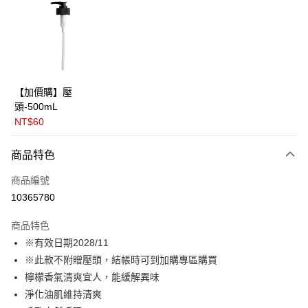
Apple Pay
街口支付
悠遊付
全盈+PAY
【加價購】壓
頭-500mL
大哥付你分期
NT$60
相關說明
【大哥付你分期使用說明】
AFTEE先享後付
商品特色
1.本服務由台灣大哥大提供，台灣大哥大用戶可立即使用無須另外申請。
2.付款方式選擇「大哥付你分期」，訂單成立後會自動跳轉到大哥付的交易
相關說明
商品編號
流程，驗證手機門號後，選擇欲分期的期數、繳款截止日，確認付款後即完
【關於「AFTEE先享後付」】
成交易。
ATM付款
10365780
AFTEE先享後付是「在收到商品之後才付款」的支付方式。 讓您購物簡單
3.實際核准額度、可分期數及費用金額請依後續交易確認頁面所載為準。
便利好安心！
4.訂單成立30分鐘內，如未前往確認交易或遇審核未通過，訂單將自動取
１．簡單：不需註冊會員、不需綁卡、不需儲值。
商品特色
運送方式
消。如遇「轉專審核」未通過狀況，表示未達大哥付你分期系統評分，恕無
２．便利：只要手機號碼，簡訊認證，即可結帳。
※有效日期2028/11
法說明評估內容。
３．安心：先確認商品／服務後，再付款。
⭕超取僅提供付款後全家取貨
【繳款方式說明】
※此款不附贈壓頭，結帳時可到加購專區購買
1.分期款項不併入電信帳單，「大哥付你分期」於每月結算日後寄送繳費提
每筆NT$100，滿NT$1,000(含以上)免運費
【「AFTEE先享後付」結帳流程】
檸檬香氣清爽宜人，能緩解異味
醒簡訊。
１．於結帳方式選擇「AFTEE先享後付」後，將跳轉至「AFTEE先享後付」
2.透過簡訊連結打開帳單後，可選擇「超商條碼／台灣大直營門市／銀行轉
淨化油肌維持清爽
❌未開放，選取系統將直接取消訂單❌
結帳頁面，進行簡訊認證並確認金額後，即可完成結帳。
帳／街口支付／iPASS MONEY」等通路繳費。