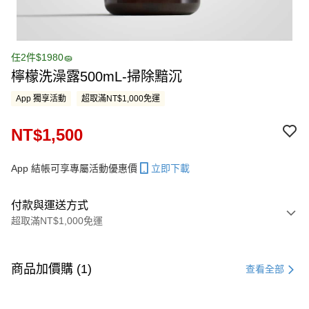
任2件$1980🧽
檸檬洗澡露500mL-掃除黯沉
App 獨享活動
超取滿NT$1,000免運
NT$1,500
App 結帳可享專屬活動優惠價
立即下載
付款與運送方式
超取滿NT$1,000免運
付款方式
信用卡一次付款
商品加價購 (1)
查看全部
LINE Pay