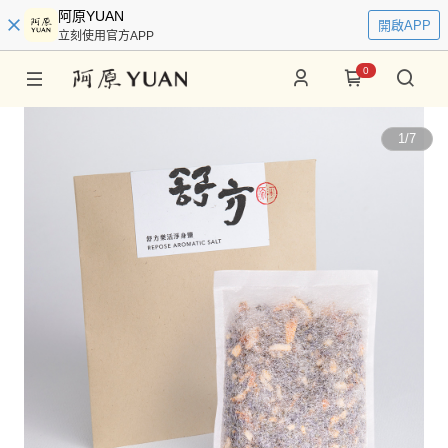
阿原YUAN
開啟APP
立刻使用官方APP
0
1
/
7