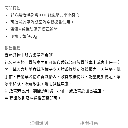
Apple Pay
商品特色
街口支付
舒方樂活淨身鹽 >>> 舒緩壓力平衡身心
可放置於車內或室內空間擴香使用。
悠遊付
榮獲✧慈悅雙潔淨標章驗證
全盈+PAY
規格：每包60g
大哥付你分期
銷售重點
相關說明
緩壓好物｜舒方樂活淨身鹽
【大哥付你分期使用說明】
包裝撕開後，置放室內即可散布香氣🥰可放置於車上或家中任一空
AFTEE先享後付
1.本服務由台灣大哥大提供，台灣大哥大用戶可立即使用無須另外申請。
2.付款方式選擇「大哥付你分期」，訂單成立後會自動跳轉到大哥付的交易
間，其內含的薰衣草與橘子皮天然香氣幫助舒緩壓力，天竺葵、佛
相關說明
流程，驗證手機門號後，選擇欲分期的期數、繳款截止日，確認付款後即完
手柑、岩蘭草等精油香氣怡人，改善頹廢情緒、能量更加穩定，增
【關於「AFTEE先享後付」】
成交易。
ATM付款
AFTEE先享後付是「在收到商品之後才付款」的支付方式。 讓您購物簡單
添平和感、緩解緊張，幫助減輕焦慮。
3.實際核准額度、可分期數及費用金額請依後續交易確認頁面所載為準。
便利好安心！
4.訂單成立30分鐘內，如未前往確認交易或遇審核未通過，訂單將自動取
✨ 放置芳香用：剪開透明袋一小孔，或放置於擴香器皿。
１．簡單：不需註冊會員、不需綁卡、不需儲值。
運送方式
消。如遇「轉專審核」未通過狀況，表示未達大哥付你分期系統評分，恕無
２．便利：只要手機號碼，簡訊認證，即可結帳。
➡️ 建議放到沒味道後丟棄即可。
法說明評估內容。
３．安心：先確認商品／服務後，再付款。
⭕超取僅提供付款後全家取貨
【繳款方式說明】
1.分期款項不併入電信帳單，「大哥付你分期」於每月結算日後寄送繳費提
每筆NT$100，滿NT$1,000(含以上)免運費
【「AFTEE先享後付」結帳流程】
醒簡訊。
１．於結帳方式選擇「AFTEE先享後付」後，將跳轉至「AFTEE先享後付」
2.透過簡訊連結打開帳單後，可選擇「超商條碼／台灣大直營門市／銀行轉
❌未開放，選取系統將直接取消訂單❌
結帳頁面，進行簡訊認證並確認金額後，即可完成結帳。
詳細說明
相關推薦
帳／街口支付／iPASS MONEY」等通路繳費。
２．訂單成立數日內，您將收到繳費通知簡訊。