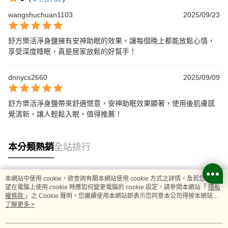
wangshuchuan1103
2025/09/23
舒方樂活淨身鹽擁有安神助眠的效果，讓每個晚上都能放鬆心情，
享受深度睡眠，真是居家放鬆的好幫手！
dnnycs2660
2025/09/09
舒方樂活淨身鹽帶來舒適愜意，安神助眠效果顯著，使用後肌膚感
覺清新，讓人輕鬆入眠，值得推薦！
本分類熱銷
全站排行
本網站中使用 cookie，欲查詢有關本網站使用 cookie 方式之詳情，及若您不希
熱門標籤
望在電腦上使用 cookie 時應如何變更電腦的 cookie 設定，請參閱本網站「
隱私
權條款
」之 Cookie 聲明。您繼續使用本網站即表示您同意本公司得按本網站使
用條款之 Cookie 聲明使用 cookie。
了解更多 >