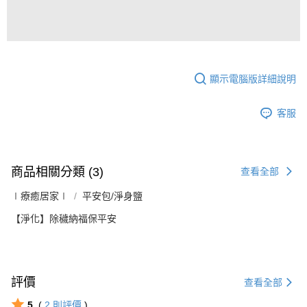
顯示電腦版詳細說明
客服
商品相關分類 (3)
查看全部
∣療癒居家∣
平安包/淨身鹽
【淨化】除穢納福保平安
評價
查看全部
5
(
2
則評價
)