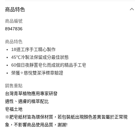
付款方式
商品特色
信用卡一次付款
商品編號
LINE Pay
8947836
Apple Pay
商品特色
街口支付
18道工序手工精心製作
45℃冷製法保留成分最佳狀態
悠遊付
60個日夜靜置皂化而成就的精品手工皂
全盈+PAY
榮獲✧慈悅雙潔淨標章驗證
大哥付你分期
銷售重點
相關說明
台灣青草植物應用專家研發
【大哥付你分期使用說明】
適性、適膚的植萃配比
AFTEE先享後付
1.本服務由台灣大哥大提供，台灣大哥大用戶可立即使用無須另外申請。
2.付款方式選擇「大哥付你分期」，訂單成立後會自動跳轉到大哥付的交易
皂福土地
相關說明
流程，驗證手機門號後，選擇欲分期的期數、繳款截止日，確認付款後即完
※肥皂紙材皆為環保材質，若包裝紙出現顏色差異皆屬於正常現
【關於「AFTEE先享後付」】
成交易。
ATM付款
AFTEE先享後付是「在收到商品之後才付款」的支付方式。 讓您購物簡單
象，不影響商品使用品質，謝謝!
3.實際核准額度、可分期數及費用金額請依後續交易確認頁面所載為準。
便利好安心！
4.訂單成立30分鐘內，如未前往確認交易或遇審核未通過，訂單將自動取
１．簡單：不需註冊會員、不需綁卡、不需儲值。
運送方式
消。如遇「轉專審核」未通過狀況，表示未達大哥付你分期系統評分，恕無
２．便利：只要手機號碼，簡訊認證，即可結帳。