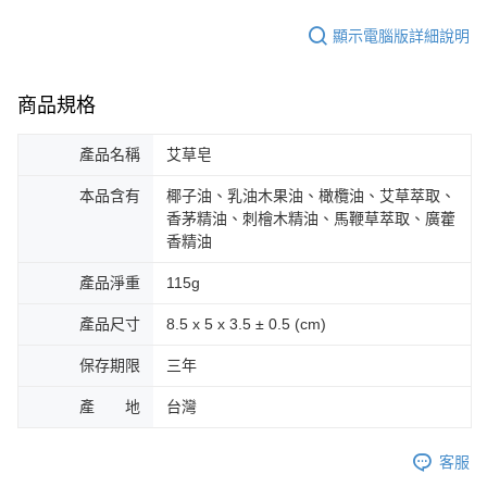
顯示電腦版詳細說明
商品規格
產品名稱
艾草皂
本品含有
椰子油、乳油木果油、橄欖油、艾草萃取、
香茅精油、刺檜木精油、馬鞭草萃取、廣藿
香精油
產品淨重
115g
產品尺寸
8.5 x 5 x 3.5 ± 0.5 (cm)
保存期限
三年
產 地
台灣
客服