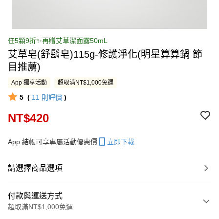
任5顆9折✨再贈艾草潔面露50mL
艾草皂(舒鬍皂)115g-修護淨化(明星算算鍋 節
目推薦)
App 獨享活動
超取滿NT$1,000免運
5
(
11
則評價
)
NT$420
App 結帳可享專屬活動優惠價
立即下載
請選擇商品選項
付款與運送方式
超取滿NT$1,000免運