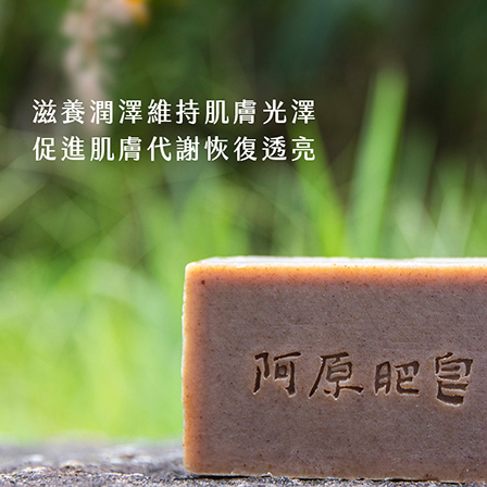
離島宅配
１．透過由
交易，需
每筆NT$2
求債權轉
２．關於
https://aft
３．未成
「AFTE
任。
４．使用「
即時審查
結果請求
５．嚴禁
形，恩沛
動。