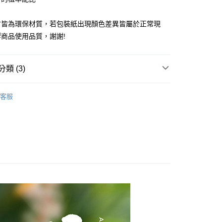
你分期使用說明】
享後付
材皆為環保材質，若包裝紙出現顏色差異皆屬於正常現
由台灣大哥大提供，台灣大哥大用戶可立即使用無須另外申請。
式選擇「大哥付你分期」，訂單成立後會自動跳轉到大哥付的交易
商品使用品質，謝謝!
證手機門號後，選擇欲分期的期數、繳款截止日，確認付款後即
FTEE先享後付」】
。
先享後付是「在收到商品之後才付款」的支付方式。 讓您購物簡單
准額度、可分期數及費用金額請依後續交易確認頁面所載為準。
心！
類 (3)
立30分鐘內，如未前往確認交易或遇審核未通過，訂單將自動取
：不需註冊會員、不需綁卡、不需儲值。
「轉專審核」未通過狀況，表示未達大哥付你分期系統評分，恕
：只要手機號碼，簡訊認證，即可結帳。
評估內容。
皂∣
：先確認商品／服務後，再付款。
式說明】
客服
提供付款後全家取貨
六年深耕最暖心
項不併入電信帳單，「大哥付你分期」於每月結算日後寄送繳費提
EE先享後付」結帳流程】
00，滿NT$1,000(含以上)免運費
方式選擇「AFTEE先享後付」後，將跳轉至「AFTEE先享後
】任3顆9折，5顆再贈潔面露
訊連結打開帳單後，可選擇「超商條碼／台灣大直營門市／銀行轉
頁面，進行簡訊認證並確認金額後，即可完成結帳。
付／iPASS MONEY」等通路繳費。
，選取系統將直接取消訂單❌
成立數日內，您將收到繳費通知簡訊。
費通知簡訊後14天內，點擊此簡訊中的連結，可透過四大超商
99
項】
網路銀行／等多元方式進行付款，方視為交易完成。
係由「台灣大哥大股份有限公司」（以下簡稱本公司）所提供，讓
：結帳手續完成當下不需立刻繳費，但若您需要取消訂單，請聯
供付款後7-11取貨
易時，得透過本服務購買商品或服務，並由商店將買賣／分期付
的店家。未經商家同意取消之訂單仍視為有效，需透過AFTEE
金債權讓與本公司後，依約使用本公司帳單繳交帳款。
繳納相關費用。
00，滿NT$1,000(含以上)免運費
意付款使用「大哥付你分期」之契約關係目的，商店將以您的個人
否成功請以「AFTEE先享後付 」之結帳頁面顯示為準，若有關於
含姓名、電話或地址）提供予台灣大哥大進項蒐集、處理及利
功／繳費後需取消欲退款等相關疑問，請聯繫「AFTEE先享後
｜線上支付
公司與您本人進行分期帳單所需資料之確認、核對及更正。
援中心」
https://netprotections.freshdesk.com/support/home
00，滿NT$1,000(含以上)免運費
戶服務條款，請詳閱以下連結：
https://oppay.tw/userRule
項】