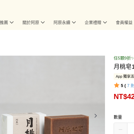
推薦
關於阿原
阿原永續
企業禮贈
會員權益
任5顆9折
月桃皂1
App 獨享
5 (
7
NT$4
數量