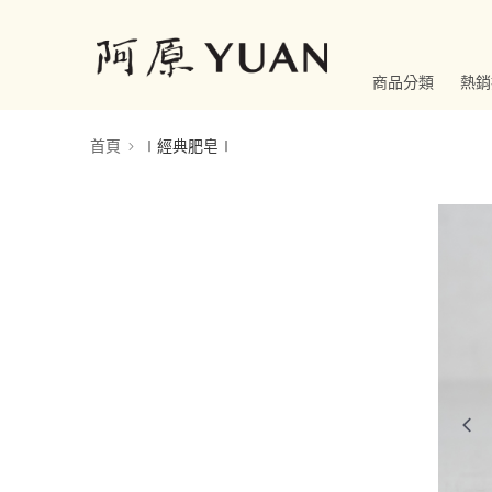
商品分類
熱銷
首頁
∣經典肥皂∣