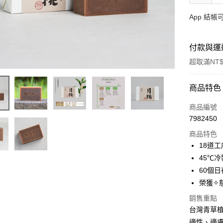
App 結
付款與運
超取滿NT$
付款方式
商品特色
信用卡一
商品編號
7982450
LINE Pay
商品特色
Apple Pay
18道
45℃
街口支付
60個
悠遊付
榮獲✧
全盈+PAY
銷售重點
台灣青草
大哥付你
適性、適