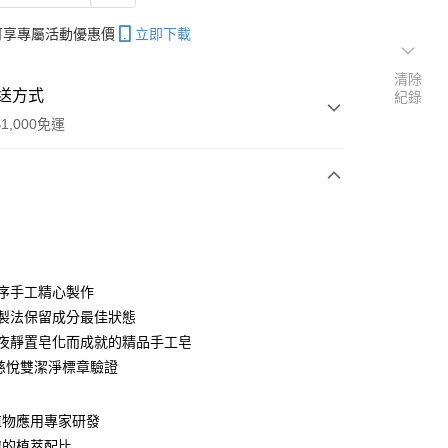
帳可享專屬活動優惠價
立即下載
清除
送方式
紀錄
1,000免運
次付款
工序手工精心製作
冷製法保留成分最佳狀態
日夜靜置皂化而成就的精品手工皂
慈悅雙潔淨標章驗證
植物應用專家研發
分期
膚的植萃配比