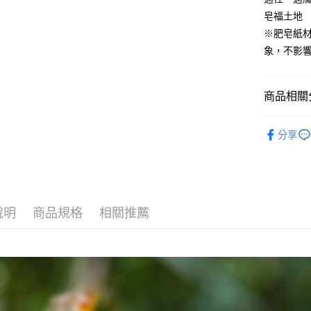
相關說明
皂福土地
【大哥付
AFTEE先
※肥皂紙
1.本服務
2.付款方
相關說明
象，不影響
流程，驗
【關於「A
ATM付款
完成交易
AFTEE
3.實際核
便利好安
商品相關分
4.訂單成
１．簡單
消。如遇
２．便利
運送方式
無法說明
∣經典肥
３．安心
【繳款方
分享
⭕超取僅
【月桃】
1.分期款
【「AFT
醒簡訊。
每筆NT$1
１．於結帳
【指定肥皂
2.透過簡
付」結帳
帳／街口支
❌未開放
２．訂單
３．收到繳
每筆NT$9
【注意事
／ATM／
說明
商品規格
相關推薦
1.本服務
※ 請注意
⭕超取僅提
用戶於交
絡購買商品
款買賣價
先享後付
每筆NT$1
2.基於同
※ 交易是
資料（包
是否繳費成
黑貓宅配
用，由本
付客戶支
每筆NT$1
3.完整用
【注意事