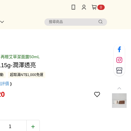
0
✨再贈艾草潔面露50mL
15g-潤澤透亮
活動
超取滿NT$1,000免運
則評價
)
20