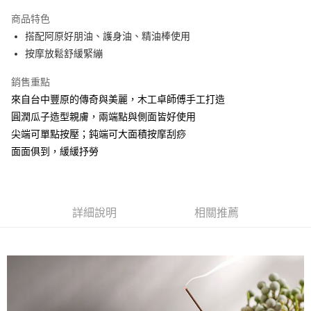
Apple Pay
商品特色
街口支付
搭配阿原好朋油、護身油、精油棒使用
按摩放鬆舒緩緊繃
悠遊付
銷售重點
全盈+PAY
來自台中豐原的傳奇與美麗，木工卓師傅手工打造
大哥付你分期
圓潤瓜子造型親膚，兩端點與側面皆好使用
相關說明
尖端可單點按壓；鈍端可大面積按摩刮痧
【大哥付你分期使用說明】
面面俱到，緩緩抒勞
AFTEE先享後付
1.本服務由台灣大哥大提供，台灣大哥大用戶可立即使用無須另外申請。
2.付款方式選擇「大哥付你分期」，訂單成立後會自動跳轉到大哥付的交易
相關說明
流程，驗證手機門號後，選擇欲分期的期數、繳款截止日，確認付款後即完
【關於「AFTEE先享後付」】
成交易。
ATM付款
AFTEE先享後付是「在收到商品之後才付款」的支付方式。 讓您購物簡單
3.實際核准額度、可分期數及費用金額請依後續交易確認頁面所載為準。
便利好安心！
詳細說明
相關推薦
4.訂單成立30分鐘內，如未前往確認交易或遇審核未通過，訂單將自動取
１．簡單：不需註冊會員、不需綁卡、不需儲值。
運送方式
消。如遇「轉專審核」未通過狀況，表示未達大哥付你分期系統評分，恕無
２．便利：只要手機號碼，簡訊認證，即可結帳。
法說明評估內容。
３．安心：先確認商品／服務後，再付款。
⭕超取僅提供付款後全家取貨
【繳款方式說明】
1.分期款項不併入電信帳單，「大哥付你分期」於每月結算日後寄送繳費提
每筆NT$100，滿NT$1,000(含以上)免運費
【「AFTEE先享後付」結帳流程】
醒簡訊。
１．於結帳方式選擇「AFTEE先享後付」後，將跳轉至「AFTEE先享後付」
2.透過簡訊連結打開帳單後，可選擇「超商條碼／台灣大直營門市／銀行轉
❌未開放，選取系統將直接取消訂單❌
結帳頁面，進行簡訊認證並確認金額後，即可完成結帳。
帳／街口支付／iPASS MONEY」等通路繳費。
２．訂單成立數日內，您將收到繳費通知簡訊。