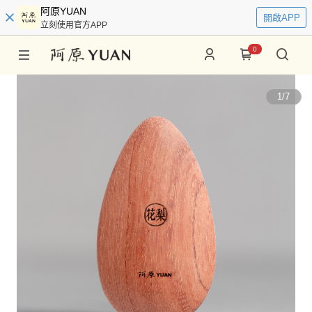
阿原YUAN
開啟APP
立刻使用官方APP
0
1
/
7