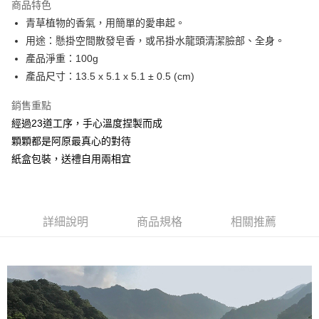
商品特色
街口支付
青草植物的香氣，用簡單的愛串起。
用途：懸掛空間散發皂香，或吊掛水龍頭清潔臉部、全身。
悠遊付
產品淨重：100g
全盈+PAY
產品尺寸：13.5 x 5.1 x 5.1 ± 0.5 (cm)
大哥付你分期
銷售重點
相關說明
經過23道工序，手心溫度捏製而成
【大哥付你分期使用說明】
顆顆都是阿原最真心的對待
AFTEE先享後付
1.本服務由台灣大哥大提供，台灣大哥大用戶可立即使用無須另外申請。
2.付款方式選擇「大哥付你分期」，訂單成立後會自動跳轉到大哥付的交易
紙盒包裝，送禮自用兩相宜
相關說明
流程，驗證手機門號後，選擇欲分期的期數、繳款截止日，確認付款後即完
【關於「AFTEE先享後付」】
成交易。
ATM付款
AFTEE先享後付是「在收到商品之後才付款」的支付方式。 讓您購物簡單
3.實際核准額度、可分期數及費用金額請依後續交易確認頁面所載為準。
便利好安心！
4.訂單成立30分鐘內，如未前往確認交易或遇審核未通過，訂單將自動取
１．簡單：不需註冊會員、不需綁卡、不需儲值。
運送方式
詳細說明
商品規格
相關推薦
消。如遇「轉專審核」未通過狀況，表示未達大哥付你分期系統評分，恕無
２．便利：只要手機號碼，簡訊認證，即可結帳。
法說明評估內容。
３．安心：先確認商品／服務後，再付款。
⭕超取僅提供付款後全家取貨
【繳款方式說明】
1.分期款項不併入電信帳單，「大哥付你分期」於每月結算日後寄送繳費提
每筆NT$100，滿NT$1,000(含以上)免運費
【「AFTEE先享後付」結帳流程】
醒簡訊。
１．於結帳方式選擇「AFTEE先享後付」後，將跳轉至「AFTEE先享後付」
2.透過簡訊連結打開帳單後，可選擇「超商條碼／台灣大直營門市／銀行轉
❌未開放，選取系統將直接取消訂單❌
結帳頁面，進行簡訊認證並確認金額後，即可完成結帳。
帳／街口支付／iPASS MONEY」等通路繳費。
２．訂單成立數日內，您將收到繳費通知簡訊。
每筆NT$999
３．收到繳費通知簡訊後14天內，點擊此簡訊中的連結，可透過四大超商／