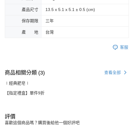
產品尺寸
13.5 x 5.1 x 5.1 ± 0.5 (cm)
保存期限
三年
產 地
台灣
客服
商品相關分類 (3)
查看全部
∣經典肥皂∣
【指定禮盒】單件9折
評價
喜歡這個商品嗎？購買後給他一個好評吧