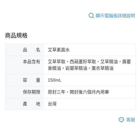
顯示電腦版詳細說明
商品規格
品 名
艾草素面水
本品含有
艾草萃取，西葫蘆籽萃取，艾草精油，廣藿
香精油，岩蘭草精油，薰衣草精油
容 量
150mL
保存期限
原封三年，開封後六個月內用畢
產 地
台灣
客服