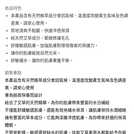
Apple Pay
商品特色
街口支付
本產品含有天然植萃成分會因氣候、溫溼度改變產生氣味及色調
差異，請安心使用。
悠遊付
質地清爽不黏膩，快速滲透保濕
全盈+PAY
純天然艾草成分，緊緻修護毛孔
舒緩敏感肌膚，加強肌膚對環境傷害的保護力，
大哥付你分期
讓你的肌膚綻放自然光采。
相關說明
舒敏補水，讓你的肌膚重獲平衡。
【大哥付你分期使用說明】
AFTEE先享後付
1.本服務由台灣大哥大提供，台灣大哥大用戶可立即使用無須另外申請。
2.付款方式選擇「大哥付你分期」，訂單成立後會自動跳轉到大哥付的交易
銷售重點
相關說明
流程，驗證手機門號後，選擇欲分期的期數、繳款截止日，確認付款後即完
本產品含有天然植萃成分會因氣候、溫溼度改變產生氣味及色調差
【關於「AFTEE先享後付」】
成交易。
ATM付款
AFTEE先享後付是「在收到商品之後才付款」的支付方式。 讓您購物簡單
異，請安心使用
3.實際核准額度、可分期數及費用金額請依後續交易確認頁面所載為準。
便利好安心！
4.訂單成立30分鐘內，如未前往確認交易或遇審核未通過，訂單將自動取
專為臉部保養而設計
１．簡單：不需註冊會員、不需綁卡、不需儲值。
運送方式
消。如遇「轉專審核」未通過狀況，表示未達大哥付你分期系統評分，恕無
２．便利：只要手機號碼，簡訊認證，即可結帳。
結合了艾草的天然精華，為你的肌膚帶來豐富的水分補給
法說明評估內容。
３．安心：先確認商品／服務後，再付款。
⭕超取僅提供付款後全家取貨
不僅能舒緩敏感肌膚，還能有效地補水保濕，讓肌膚保持水潤細緻
【繳款方式說明】
1.分期款項不併入電信帳單，「大哥付你分期」於每月結算日後寄送繳費提
每筆NT$100，滿NT$1,000(含以上)免運費
擁有豐富的草本成分，它能夠深層滲透肌膚，為你帶來舒適的保濕
【「AFTEE先享後付」結帳流程】
醒簡訊。
１．於結帳方式選擇「AFTEE先享後付」後，將跳轉至「AFTEE先享後付」
體驗。
2.透過簡訊連結打開帳單後，可選擇「超商條碼／台灣大直營門市／銀行轉
❌未開放，選取系統將直接取消訂單❌
結帳頁面，進行簡訊認證並確認金額後，即可完成結帳。
帳／街口支付／iPASS MONEY」等通路繳費。
不管是乾燥、敏感還是缺水的肌膚，這款艾草素面水都能給予你最
２．訂單成立數日內，您將收到繳費通知簡訊。