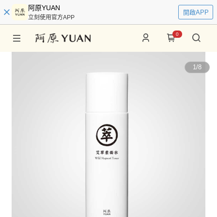
阿原YUAN
開啟APP
立刻使用官方APP
0
1
/
8