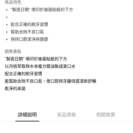
商品特色
街口支付
"製造日期" 噴印於後面貼紙的下方
悠遊付
配合正確的刷牙習慣
全盈+PAY
幫助去除不良口氣
保持口腔潔淨與健康
大哥付你分期
相關說明
銷售重點
【大哥付你分期使用說明】
"製造日期" 噴印於後面貼紙的下方
AFTEE先享後付
1.本服務由台灣大哥大提供，台灣大哥大用戶可立即使用無須另外申請。
2.付款方式選擇「大哥付你分期」，訂單成立後會自動跳轉到大哥付的交易
以月桃萃取與木本複方精油製成漱口水
相關說明
流程，驗證手機門號後，選擇欲分期的期數、繳款截止日，確認付款後即完
配合正確的刷牙習慣
【關於「AFTEE先享後付」】
成交易。
ATM付款
AFTEE先享後付是「在收到商品之後才付款」的支付方式。 讓您購物簡單
能幫助去除不良口氣，使口腔與牙齦倍感清新舒暢
3.實際核准額度、可分期數及費用金額請依後續交易確認頁面所載為準。
便利好安心！
4.訂單成立30分鐘內，如未前往確認交易或遇審核未通過，訂單將自動取
乾淨的承諾
１．簡單：不需註冊會員、不需綁卡、不需儲值。
運送方式
消。如遇「轉專審核」未通過狀況，表示未達大哥付你分期系統評分，恕無
２．便利：只要手機號碼，簡訊認證，即可結帳。
法說明評估內容。
３．安心：先確認商品／服務後，再付款。
⭕超取僅提供付款後全家取貨
【繳款方式說明】
1.分期款項不併入電信帳單，「大哥付你分期」於每月結算日後寄送繳費提
每筆NT$100，滿NT$1,000(含以上)免運費
【「AFTEE先享後付」結帳流程】
醒簡訊。
詳細說明
商品規格
相關推薦
１．於結帳方式選擇「AFTEE先享後付」後，將跳轉至「AFTEE先享後付」
2.透過簡訊連結打開帳單後，可選擇「超商條碼／台灣大直營門市／銀行轉
❌未開放，選取系統將直接取消訂單❌
結帳頁面，進行簡訊認證並確認金額後，即可完成結帳。
帳／街口支付／iPASS MONEY」等通路繳費。
２．訂單成立數日內，您將收到繳費通知簡訊。
每筆NT$999
３．收到繳費通知簡訊後14天內，點擊此簡訊中的連結，可透過四大超商／