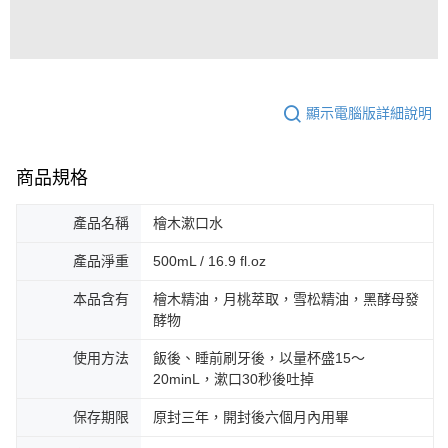
顯示電腦版詳細說明
商品規格
產品名稱
檜木漱口水
產品淨重
500mL / 16.9 fl.oz
本品含有
檜木精油，月桃萃取，雪松精油，黑酵母發
酵物
使用方法
飯後、睡前刷牙後，以量杯盛15〜
20minL，漱口30秒後吐掉
保存期限
原封三年，開封後六個月內用畢