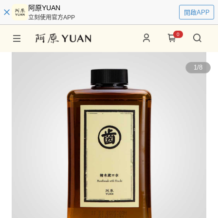
阿原YUAN
開啟APP
立刻使用官方APP
0
1
/
8