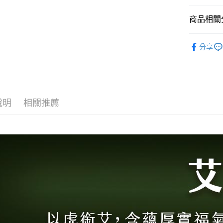
【大哥付
AFTEE先
1.本服務
商品相關分
2.付款方
相關說明
流程，驗
【關於「A
ATM付款
∣禮盒系
完成交易
AFTEE
分享
3.實際核
便利好安
【淨化】
4.訂單成
１．簡單
消。如遇
２．便利
運送方式
【經典】
無法說明
３．安心
【繳款方
⭕超取僅
1.分期款
【「AFT
醒簡訊。
說明
相關推薦
每筆NT$1
１．於結帳
2.透過簡
付」結帳
帳／街口支
❌未開放
２．訂單
３．收到繳
每筆NT$9
【注意事
／ATM／
1.本服務
※ 請注意
⭕超取僅提
用戶於交
絡購買商品
款買賣價
先享後付
每筆NT$1
2.基於同
※ 交易是
資料（包
是否繳費成
黑貓宅配
用，由本
付客戶支
每筆NT$1
3.完整用
【注意事
離島宅配
１．透過由