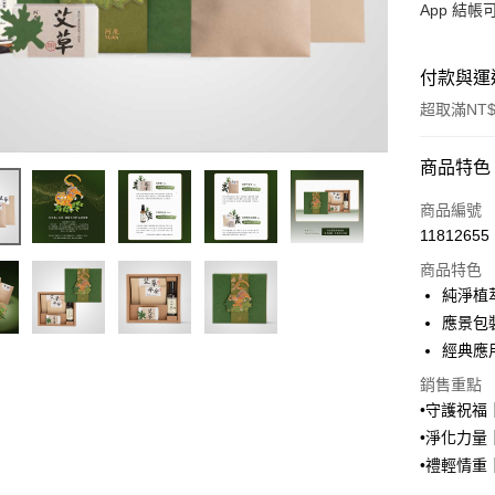
App 結
付款與運
超取滿NT$
付款方式
商品特色
信用卡一
商品編號
11812655
LINE Pay
商品特色
Apple Pay
純淨植
應景包
街口支付
經典應
悠遊付
銷售重點
•守護祝
全盈+PAY
•淨化力
大哥付你
•禮輕情
相關說明