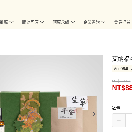
推薦
關於阿原
阿原永續
企業禮贈
會員權益
艾納福
App 獨享
NT$1,110
NT$8
數量