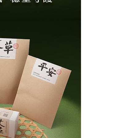
依本服務之必要範圍內提供個人資料，並將交易相關給付款項請
80，滿NT$3,000(含以上)免運費
讓予恩沛科技股份有限公司。
個人資料處理事宜，請瀏覽以下網址：
ee.tw/terms/#terms3
年的使用者請事先徵得法定代理人或監護人之同意方可使用
E先享後付」，若未經同意申辦者引起之損失，本公司不負相關責
AFTEE先享後付」時，將依據個別帳號之用戶狀況，依本公司
核予不同之上限額度；若仍有額度不足之情形，本公司將視審查
用戶進行身份認證。
一人註冊多個帳號或使用他人資訊註冊。若發現惡意使用之情
科技股份有限公司將有權停止該用戶之使用額度並採取法律行