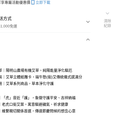
帳可享專屬活動優惠價
立即下載
送方式
清除
紀錄
1,000免運
次付款
萃｜陽明山農場有機艾草，純陽能量淨化驅厄
裝｜艾草立體紙雕卡，端午懸(銜)艾傳統儀式感滿分
用｜艾草系列商品，草本淨化守護
福｜「虎」音近「護」，象徵守護平安、吉祥納福
量｜老虎口銜艾葉，寓意驅避穢氣、祈求健康
分期
重｜維繫親切關係首選，傳達節慶問候的想念心意