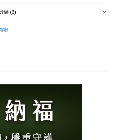
你分期使用說明】
享後付
由台灣大哥大提供，台灣大哥大用戶可立即使用無須另外申請。
類 (3)
式選擇「大哥付你分期」，訂單成立後會自動跳轉到大哥付的交易
證手機門號後，選擇欲分期的期數、繳款截止日，確認付款後即
FTEE先享後付」】
列∣
。
先享後付是「在收到商品之後才付款」的支付方式。 讓您購物簡單
客服
准額度、可分期數及費用金額請依後續交易確認頁面所載為準。
心！
除穢納福保平安
立30分鐘內，如未前往確認交易或遇審核未通過，訂單將自動取
：不需註冊會員、不需綁卡、不需儲值。
「轉專審核」未通過狀況，表示未達大哥付你分期系統評分，恕
：只要手機號碼，簡訊認證，即可結帳。
火山艾草全系列
評估內容。
：先確認商品／服務後，再付款。
式說明】
提供付款後全家取貨
項不併入電信帳單，「大哥付你分期」於每月結算日後寄送繳費提
EE先享後付」結帳流程】
00，滿NT$1,000(含以上)免運費
方式選擇「AFTEE先享後付」後，將跳轉至「AFTEE先享後
訊連結打開帳單後，可選擇「超商條碼／台灣大直營門市／銀行轉
頁面，進行簡訊認證並確認金額後，即可完成結帳。
付／iPASS MONEY」等通路繳費。
，選取系統將直接取消訂單❌
成立數日內，您將收到繳費通知簡訊。
費通知簡訊後14天內，點擊此簡訊中的連結，可透過四大超商
99
項】
網路銀行／等多元方式進行付款，方視為交易完成。
係由「台灣大哥大股份有限公司」（以下簡稱本公司）所提供，讓
：結帳手續完成當下不需立刻繳費，但若您需要取消訂單，請聯
供付款後7-11取貨
易時，得透過本服務購買商品或服務，並由商店將買賣／分期付
的店家。未經商家同意取消之訂單仍視為有效，需透過AFTEE
金債權讓與本公司後，依約使用本公司帳單繳交帳款。
繳納相關費用。
00，滿NT$1,000(含以上)免運費
意付款使用「大哥付你分期」之契約關係目的，商店將以您的個人
否成功請以「AFTEE先享後付 」之結帳頁面顯示為準，若有關於
含姓名、電話或地址）提供予台灣大哥大進項蒐集、處理及利
功／繳費後需取消欲退款等相關疑問，請聯繫「AFTEE先享後
｜線上支付
公司與您本人進行分期帳單所需資料之確認、核對及更正。
援中心」
https://netprotections.freshdesk.com/support/home
00，滿NT$1,000(含以上)免運費
戶服務條款，請詳閱以下連結：
https://oppay.tw/userRule
項】
恩沛科技股份有限公司提供之「AFTEE先享後付」服務完成之