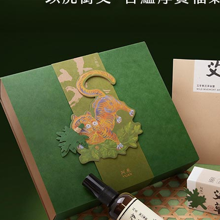
交易，需
每筆NT$2
求債權轉
２．關於
https://aft
３．未成
「AFTE
任。
４．使用「
即時審查
結果請求
５．嚴禁
形，恩沛
動。