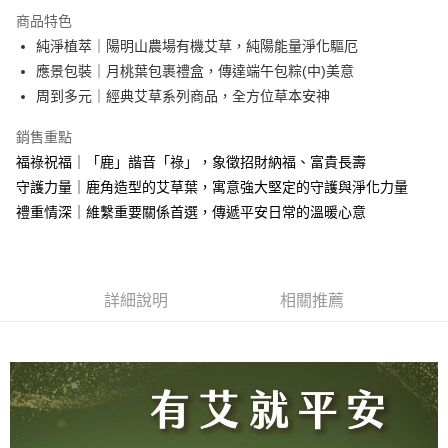
Apple Pay
商品特色
街口支付
純淨植萃｜陽明山農場有機艾草，純陽能量淨化驅厄
應景包裝｜月桃葉包裹禮盒，傳達端午包粽(中)美意
悠遊付
周到多元｜經典艾草系列商品，全方位草本安神
全盈+PAY
銷售重點
大哥付你分期
福祿祝福｜「鹿」諧音「祿」，象徵招財納福、富貴長壽
相關說明
守護力量｜鹿角造型的艾草葉，寓意強大堅定的守護與淨化力量
【大哥付你分期使用說明】
禮重情深｜維繫重要關係首選，傳遞平安日常的溫暖心意
AFTEE先享後付
1.本服務由台灣大哥大提供，台灣大哥大用戶可立即使用無須另外申請。
2.付款方式選擇「大哥付你分期」，訂單成立後會自動跳轉到大哥付的交易
相關說明
流程，驗證手機門號後，選擇欲分期的期數、繳款截止日，確認付款後即完
【關於「AFTEE先享後付」】
成交易。
ATM付款
AFTEE先享後付是「在收到商品之後才付款」的支付方式。 讓您購物簡單
3.實際核准額度、可分期數及費用金額請依後續交易確認頁面所載為準。
便利好安心！
詳細說明
相關推薦
4.訂單成立30分鐘內，如未前往確認交易或遇審核未通過，訂單將自動取
１．簡單：不需註冊會員、不需綁卡、不需儲值。
運送方式
消。如遇「轉專審核」未通過狀況，表示未達大哥付你分期系統評分，恕無
２．便利：只要手機號碼，簡訊認證，即可結帳。
法說明評估內容。
３．安心：先確認商品／服務後，再付款。
⭕超取僅提供付款後全家取貨
【繳款方式說明】
1.分期款項不併入電信帳單，「大哥付你分期」於每月結算日後寄送繳費提
每筆NT$100，滿NT$1,000(含以上)免運費
【「AFTEE先享後付」結帳流程】
醒簡訊。
１．於結帳方式選擇「AFTEE先享後付」後，將跳轉至「AFTEE先享後付」
2.透過簡訊連結打開帳單後，可選擇「超商條碼／台灣大直營門市／銀行轉
❌未開放，選取系統將直接取消訂單❌
結帳頁面，進行簡訊認證並確認金額後，即可完成結帳。
帳／街口支付／iPASS MONEY」等通路繳費。
２．訂單成立數日內，您將收到繳費通知簡訊。