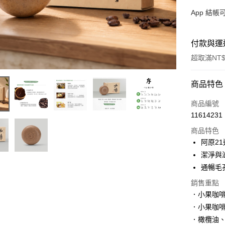
App 結
付款與運
超取滿NT$
付款方式
商品特色
信用卡一
商品編號
11614231
LINE Pay
商品特色
Apple Pay
阿原2
潔淨與
街口支付
通暢毛
悠遊付
銷售重點
．小果咖
全盈+PAY
．小果咖
大哥付你
．橄欖油