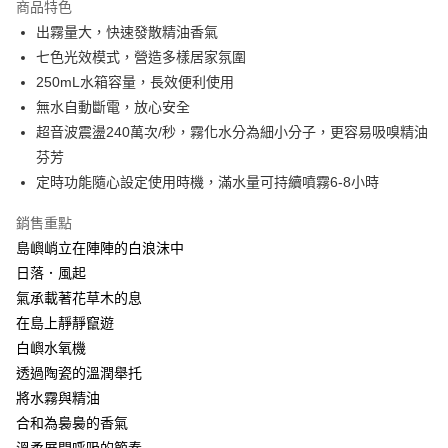
商品特色
街口支付
出霧量大，快速發散精油香氣
七色光效模式，營造多樣居家氛圍
悠遊付
250mL水箱容量，長效便利使用
全盈+PAY
無水自動斷電，放心安全
超音波震盪240萬次/秒，霧化水分為細小分子，更容易吸嗅精油
大哥付你分期
芬芳
相關說明
定時功能隨心設定使用時機，滿水量可持續噴霧6-8小時
【大哥付你分期使用說明】
AFTEE先享後付
1.本服務由台灣大哥大提供，台灣大哥大用戶可立即使用無須另外申請。
2.付款方式選擇「大哥付你分期」，訂單成立後會自動跳轉到大哥付的交易
銷售重點
相關說明
流程，驗證手機門號後，選擇欲分期的期數、繳款截止日，確認付款後即完
島嶼峭立在陣陣的白浪沫中
【關於「AFTEE先享後付」】
成交易。
ATM付款
AFTEE先享後付是「在收到商品之後才付款」的支付方式。 讓您購物簡單
日落．風起
3.實際核准額度、可分期數及費用金額請依後續交易確認頁面所載為準。
便利好安心！
4.訂單成立30分鐘內，如未前往確認交易或遇審核未通過，訂單將自動取
氣承載著花草木的息
１．簡單：不需註冊會員、不需綁卡、不需儲值。
運送方式
消。如遇「轉專審核」未通過狀況，表示未達大哥付你分期系統評分，恕無
２．便利：只要手機號碼，簡訊認證，即可結帳。
在島上靜靜竄遊
法說明評估內容。
３．安心：先確認商品／服務後，再付款。
⭕超取僅提供付款後全家取貨
白嶼水氧機
【繳款方式說明】
1.分期款項不併入電信帳單，「大哥付你分期」於每月結算日後寄送繳費提
每筆NT$100，滿NT$1,000(含以上)免運費
透過陶瓷的溫潤舉托
【「AFTEE先享後付」結帳流程】
醒簡訊。
１．於結帳方式選擇「AFTEE先享後付」後，將跳轉至「AFTEE先享後付」
將水霧與精油
2.透過簡訊連結打開帳單後，可選擇「超商條碼／台灣大直營門市／銀行轉
❌未開放，選取系統將直接取消訂單❌
結帳頁面，進行簡訊認證並確認金額後，即可完成結帳。
帳／街口支付／iPASS MONEY」等通路繳費。
合和為裊裊的香氣
２．訂單成立數日內，您將收到繳費通知簡訊。
每筆NT$999
３．收到繳費通知簡訊後14天內，點擊此簡訊中的連結，可透過四大超商／