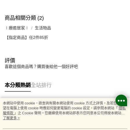
商品相關分類 (2)
∣療癒居家∣
生活物品
【指定商品】任2件85折
評價
喜歡這個商品嗎？購買後給他一個好評吧
本分類熱銷
全站排行
本網站中使用 cookie，欲查詢有關本網站使用 cookie 方式之詳情，及若您不希
熱門標籤
望在電腦上使用 cookie 時應如何變更電腦的 cookie 設定，請參閱本網站「
隱私
權條款
」之 Cookie 聲明。您繼續使用本網站即表示您同意本公司得按本網站使
用條款之 Cookie 聲明使用 cookie。
了解更多 >