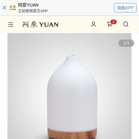
阿原YUAN
開啟APP
立刻使用官方APP
0
1
/
3