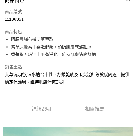
商品特色
信用卡一次付款
商品編號
LINE Pay
11136351
Apple Pay
商品特色
街口支付
阿原農場有機艾草萃取
紫草尿囊素｜柔嫩舒緩，預防肌膚乾燥起屑
悠遊付
香茅複方精油｜平衡淨化，維持肌膚清爽舒適
全盈+PAY
銷售重點
大哥付你分期
艾草洗頭/洗澡水適合中性，舒緩乾癢及頭皮泛紅等敏感問題，提供
相關說明
穩定保護層、維持肌膚清爽舒適
【大哥付你分期使用說明】
AFTEE先享後付
1.本服務由台灣大哥大提供，台灣大哥大用戶可立即使用無須另外申請。
2.付款方式選擇「大哥付你分期」，訂單成立後會自動跳轉到大哥付的交易
相關說明
流程，驗證手機門號後，選擇欲分期的期數、繳款截止日，確認付款後即完
【關於「AFTEE先享後付」】
成交易。
詳細說明
相關推薦
ATM付款
AFTEE先享後付是「在收到商品之後才付款」的支付方式。 讓您購物簡單
3.實際核准額度、可分期數及費用金額請依後續交易確認頁面所載為準。
便利好安心！
4.訂單成立30分鐘內，如未前往確認交易或遇審核未通過，訂單將自動取
１．簡單：不需註冊會員、不需綁卡、不需儲值。
運送方式
消。如遇「轉專審核」未通過狀況，表示未達大哥付你分期系統評分，恕無
２．便利：只要手機號碼，簡訊認證，即可結帳。
法說明評估內容。
３．安心：先確認商品／服務後，再付款。
⭕超取僅提供付款後全家取貨
【繳款方式說明】